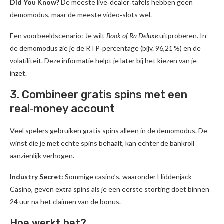
Did You Know?
De meeste live‑dealer‑tafels hebben geen
demomodus, maar de meeste video‑slots wel.
Een voorbeeldscenario: Je wilt
Book of Ra Deluxe
uitproberen. In
de demomodus zie je de RTP‑percentage (bijv. 96,21 %) en de
volatiliteit. Deze informatie helpt je later bij het kiezen van je
inzet.
3. Combineer gratis spins met een
real‑money account
Veel spelers gebruiken gratis spins alleen in de demomodus. De
winst die je met echte spins behaalt, kan echter de bankroll
aanzienlijk verhogen.
Industry Secret:
Sommige casino’s, waaronder Hiddenjack
Casino, geven extra spins als je een eerste storting doet binnen
24 uur na het claimen van de bonus.
Hoe werkt het?