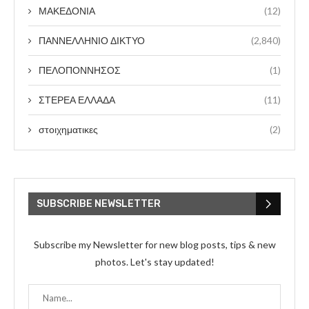
ΜΑΚΕΔΟΝΙΑ
(12)
ΠΑΝΝΕΛΛΗΝΙΟ ΔΙΚΤΥΟ
(2,840)
ΠΕΛΟΠΟΝΝΗΣΟΣ
(1)
ΣΤΕΡΕΑ ΕΛΛΑΔΑ
(11)
στοιχηματικες
(2)
SUBSCRIBE NEWSLETTER
Subscribe my Newsletter for new blog posts, tips & new
photos. Let's stay updated!