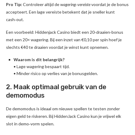
Pro Tip:
Controleer altijd de
wagering‑vereiste
voordat je de bonus
accepteert. Een lage vereiste betekent dat je sneller kunt
cash‑out.
Een voorbeeld: Hiddenjack Casino biedt een 20‑draaien‑bonus
met een 20× wagering. Bij een inzet van €0,10 per spin hoef je
slechts €40 te draaien voordat je winst kunt opnemen.
Waarom is dit belangrijk?
• Lage wagering bespaart tijd.
• Minder risico op verlies van je bonusgelden.
2. Maak optimaal gebruik van de
demomodus
De demomodus is ideaal om nieuwe spellen te testen zonder
eigen geld te riskeren. Bij HiddenJack Casino kun je vrijwel elk
slot in demo‑vorm spelen.