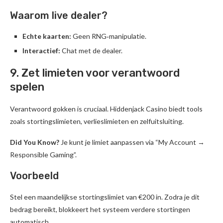
Waarom live dealer?
Echte kaarten:
Geen RNG‑manipulatie.
Interactief:
Chat met de dealer.
9. Zet limieten voor verantwoord
spelen
Verantwoord gokken is cruciaal. Hiddenjack Casino biedt tools
zoals stortingslimieten, verlieslimieten en zelfuitsluiting.
Did You Know?
Je kunt je limiet aanpassen via “My Account →
Responsible Gaming”.
Voorbeeld
Stel een maandelijkse stortingslimiet van €200 in. Zodra je dit
bedrag bereikt, blokkeert het systeem verdere stortingen
automatisch.