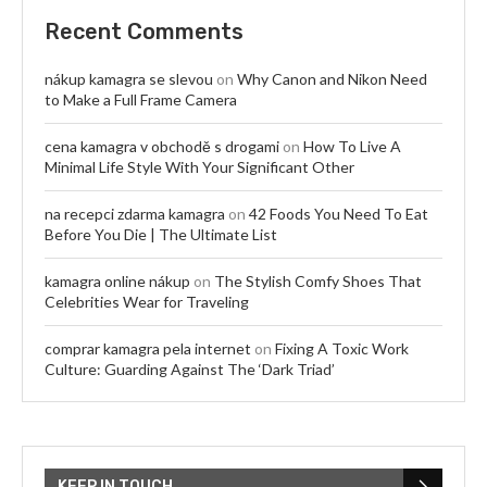
Recent Comments
nákup kamagra se slevou
on
Why Canon and Nikon Need
to Make a Full Frame Camera
cena kamagra v obchodě s drogami
on
How To Live A
Minimal Life Style With Your Significant Other
na recepci zdarma kamagra
on
42 Foods You Need To Eat
Before You Die | The Ultimate List
kamagra online nákup
on
The Stylish Comfy Shoes That
Celebrities Wear for Traveling
comprar kamagra pela internet
on
Fixing A Toxic Work
Culture: Guarding Against The ‘Dark Triad’
KEEP IN TOUCH