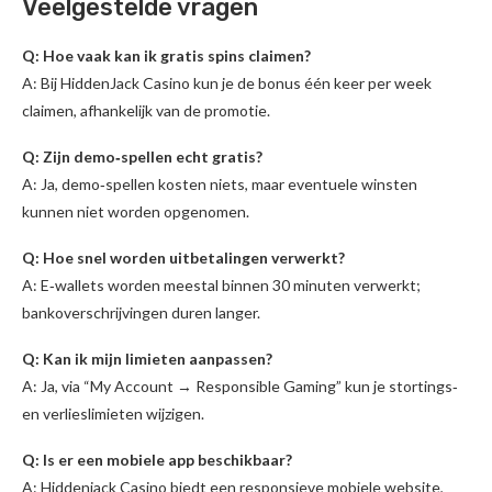
Veelgestelde vragen
Q: Hoe vaak kan ik gratis spins claimen?
A: Bij HiddenJack Casino kun je de bonus één keer per week
claimen, afhankelijk van de promotie.
Q: Zijn demo‑spellen echt gratis?
A: Ja, demo‑spellen kosten niets, maar eventuele winsten
kunnen niet worden opgenomen.
Q: Hoe snel worden uitbetalingen verwerkt?
A: E‑wallets worden meestal binnen 30 minuten verwerkt;
bankoverschrijvingen duren langer.
Q: Kan ik mijn limieten aanpassen?
A: Ja, via “My Account → Responsible Gaming” kun je stortings‑
en verlieslimieten wijzigen.
Q: Is er een mobiele app beschikbaar?
A: Hiddenjack Casino biedt een responsieve mobiele website,