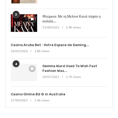
2
Φλώρινα: Με τη Μελίνα Κανά πέφτει η
αυλαία...
31/08/2023
2.4K views
Casino Aruba Bet : Votre Espace de Gaming...
26/02/2026
1.8K views
4
Gemma Ward Used To Wish Fast
Fashion Was...
30/07/2021
1.7K views
Casino Online Bd ✿ in Australia
27/09/2025
1.4K views