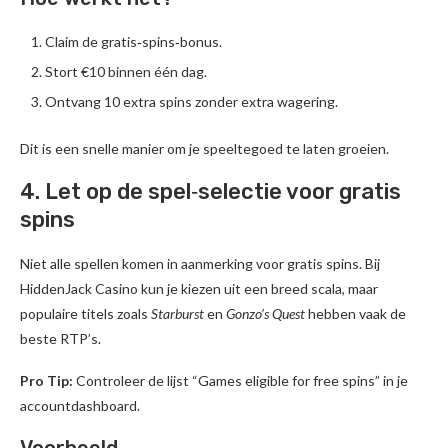
Claim de gratis‑spins‑bonus.
Stort €10 binnen één dag.
Ontvang 10 extra spins zonder extra wagering.
Dit is een snelle manier om je speeltegoed te laten groeien.
4. Let op de spel‑selectie voor gratis
spins
Niet alle spellen komen in aanmerking voor gratis spins. Bij
HiddenJack Casino kun je kiezen uit een breed scala, maar
populaire titels zoals
Starburst
en
Gonzo’s Quest
hebben vaak de
beste RTP’s.
Pro Tip:
Controleer de lijst “Games eligible for free spins” in je
accountdashboard.