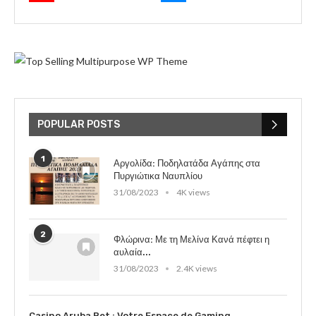
POPULAR POSTS
1
Αργολίδα: Ποδηλατάδα Αγάπης στα
Πυργιώτικα Ναυπλίου
31/08/2023
4K views
2
Φλώρινα: Με τη Μελίνα Κανά πέφτει η
αυλαία...
31/08/2023
2.4K views
Casino Aruba Bet : Votre Espace de Gaming...