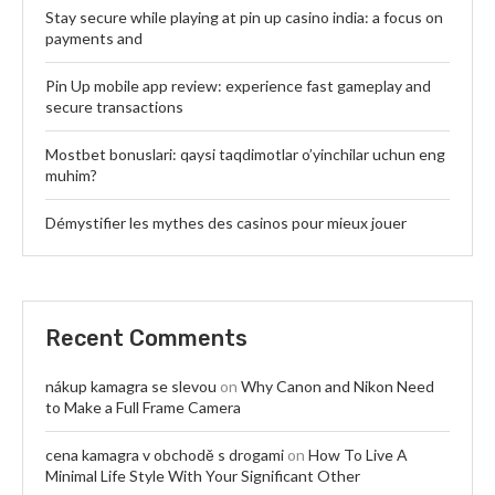
Stay secure while playing at pin up casino india: a focus on
payments and
Pin Up mobile app review: experience fast gameplay and
secure transactions
Mostbet bonuslari: qaysi taqdimotlar o’yinchilar uchun eng
muhim?
Démystifier les mythes des casinos pour mieux jouer
Recent Comments
nákup kamagra se slevou
on
Why Canon and Nikon Need
to Make a Full Frame Camera
cena kamagra v obchodě s drogami
on
How To Live A
Minimal Life Style With Your Significant Other