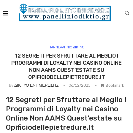
ΠΑΝΝΕΛΛΗΝΙΟ ΔΙΚΤΥΟ
12 SEGRETI PER SFRUTTARE AL MEGLIO I
PROGRAMMI DI LOYALTY NEI CASINO ONLINE
NON AAMS QUEST’ESTATE SU
OPIFICIODELLEPIETREDURE.IT
by
ΔΙΚΤΥΟ ΕΝΗΜΕΡΩΣΗΣ
06/12/2025
Bookmark
12 Segreti per Sfruttare al Meglio i
Programmi di Loyalty nei Casino
Online Non AAMS Quest’estate su
Opificiodellepietredure.It