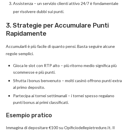
Assistenza – un servizio clienti attivo 24/7 è fondamentale
per risolvere dubbi sui punti.
3. Strategie per Accumulare Punti
Rapidamente
Accumularli è più facile di quanto pensi. Basta seguire alcune
regole semplici.
Gioca le slot con RTP alto – più ritorno medio significa più
scommesse e più punti.
Sfrutta i bonus benvenuto – molti casinò offrono punti extra
al primo deposito.
Partecipa ai tornei settimanali – i tornei spesso regalano
punti bonus ai primi classificati.
Esempio pratico
Immagina di depositare €100 su Opificiodellepietredure.It. Il