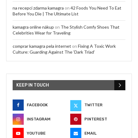
na recepci zdarma kamagra
on
42 Foods You Need To Eat
Before You Die | The Ultimate List
kamagra online nákup
on
The Stylish Comfy Shoes That
Celebrities Wear for Traveling
comprar kamagra pela internet
on
Fixing A Toxic Work
Culture: Guarding Against The ‘Dark Triad’
KEEP IN TOUCH
FACEBOOK
TWITTER
INSTAGRAM
PINTEREST
YOUTUBE
EMAIL