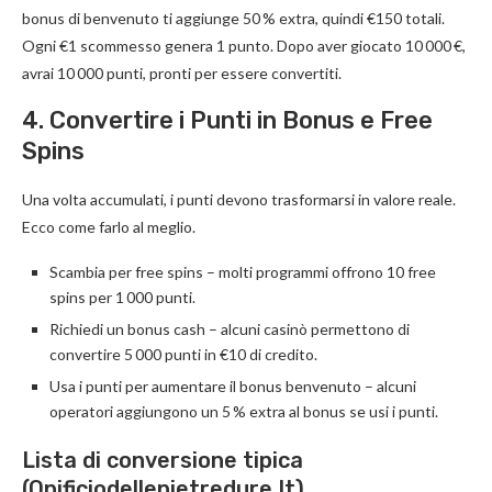
bonus di benvenuto ti aggiunge 50 % extra, quindi €150 totali.
Ogni €1 scommesso genera 1 punto. Dopo aver giocato 10 000 €,
avrai 10 000 punti, pronti per essere convertiti.
4. Convertire i Punti in Bonus e Free
Spins
Una volta accumulati, i punti devono trasformarsi in valore reale.
Ecco come farlo al meglio.
Scambia per free spins – molti programmi offrono 10 free
spins per 1 000 punti.
Richiedi un bonus cash – alcuni casinò permettono di
convertire 5 000 punti in €10 di credito.
Usa i punti per aumentare il bonus benvenuto – alcuni
operatori aggiungono un 5 % extra al bonus se usi i punti.
Lista di conversione tipica
(Opificiodellepietredure.It)