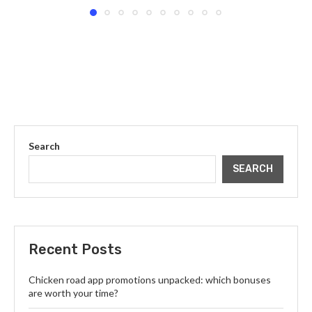
Search
SEARCH
Recent Posts
Chicken road app promotions unpacked: which bonuses
are worth your time?