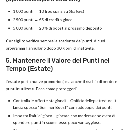
1 000 punti → 10 free spins su
Starburst
2 500 punti → €5 di credito gioco
5 000 punti → 20 % di boost al prossimo deposito
Consiglio:
verifica sempre la scadenza dei punti. Alcuni
programmi li annullano dopo 30 giorni di inattività.
5. Mantenere il Valore dei Punti nel
Tempo (Estate)
L’estate porta nuove promozioni, ma anche il rischio di perdere
punti inutilizzati. Ecco come proteggerli.
Controlla le offerte stagionali – Opificiodellepietredure.It
lancia spesso “Summer Boost” con raddoppio dei punti.
Imposta limiti di gioco – giocare con moderazione evita di
spendere punti in scommesse poco vantaggiose.