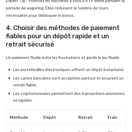
Expert Tip : Priorisez les machines à sous à RTP élevé pendant la
période de wagering. Elles réduisent le nombre de tours
nécessaires pour débloquer le bonus.
4. Choisir des méthodes de paiement
fiables pour un dépôt rapide et un
retrait sécurisé
Un paiement fluide évite les frustrations et garde le jeu fluide.
Les portefeuilles électroniques offrent un dépôt instantané.
Les cartes bancaires sont acceptées partout et assurent un
retrait fiable.
Les cryptomonnaies permettent des transactions anonymes
et rapides.
Méthode
Dépôt
Retrait
Frais