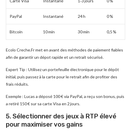
Carte Visa
Instantané
1‑3 jours
0 %
PayPal
Instantané
24 h
0 %
Bitcoin
10 min
30 min
0,5 %
Ecolo Creche.Fr met en avant des méthodes de paiement fiables
afin de garantir un dépot rapide et un retrait sécurisé.
Expert Tip : Utilisez un portefeuille électronique pour le dépôt
initial, puis passez à la carte pour le retrait afin de profiter des
frais réduits.
Exemple : Lucas a déposé 100 € via PayPal, a reçu son bonus, puis
a retiré 150 € sur sa carte Visa en 2 jours.
5. Sélectionner des jeux à RTP élevé
pour maximiser vos gains