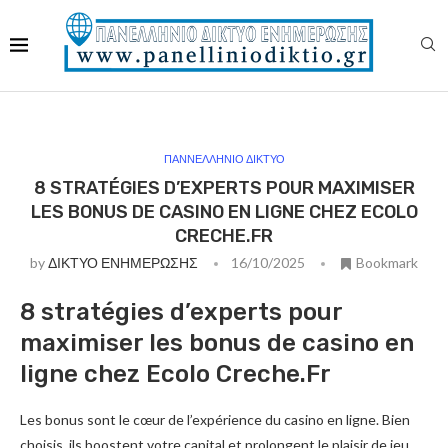
ΠΑΝΝΕΛΛΗΝΙΟ ΔΙΚΤΥΟ
8 STRATÉGIES D’EXPERTS POUR MAXIMISER
LES BONUS DE CASINO EN LIGNE CHEZ ECOLO
CRECHE.FR
by
ΔΙΚΤΥΟ ΕΝΗΜΕΡΩΣΗΣ
16/10/2025
Bookmark
8 stratégies d’experts pour
maximiser les bonus de casino en
ligne chez Ecolo Creche.Fr
Les bonus sont le cœur de l’expérience du casino en ligne. Bien
choisis, ils boostent votre capital et prolongent le plaisir de jeu.