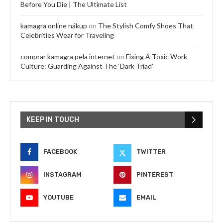
Before You Die | The Ultimate List
kamagra online nákup
on
The Stylish Comfy Shoes That
Celebrities Wear for Traveling
comprar kamagra pela internet
on
Fixing A Toxic Work
Culture: Guarding Against The ‘Dark Triad’
KEEP IN TOUCH
FACEBOOK
TWITTER
INSTAGRAM
PINTEREST
YOUTUBE
EMAIL