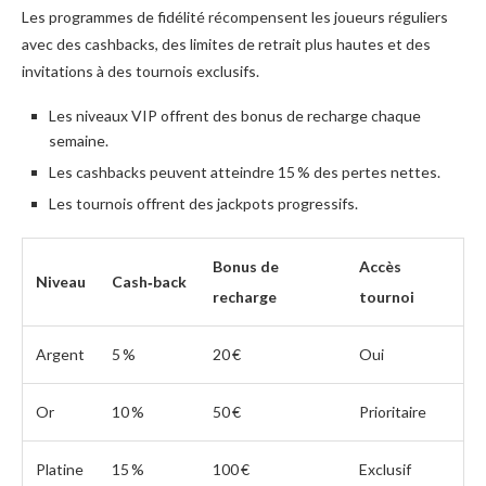
Les programmes de fidélité récompensent les joueurs réguliers
avec des cashbacks, des limites de retrait plus hautes et des
invitations à des tournois exclusifs.
Les niveaux VIP offrent des bonus de recharge chaque
semaine.
Les cashbacks peuvent atteindre 15 % des pertes nettes.
Les tournois offrent des jackpots progressifs.
Bonus de
Accès
Niveau
Cash‑back
recharge
tournoi
Argent
5 %
20 €
Oui
Or
10 %
50 €
Prioritaire
Platine
15 %
100 €
Exclusif