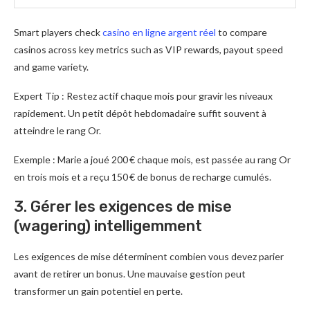
Smart players check
casino en ligne argent réel
to compare
casinos across key metrics such as VIP rewards, payout speed
and game variety.
Expert Tip : Restez actif chaque mois pour gravir les niveaux
rapidement. Un petit dépôt hebdomadaire suffit souvent à
atteindre le rang Or.
Exemple : Marie a joué 200 € chaque mois, est passée au rang Or
en trois mois et a reçu 150 € de bonus de recharge cumulés.
3. Gérer les exigences de mise
(wagering) intelligemment
Les exigences de mise déterminent combien vous devez parier
avant de retirer un bonus. Une mauvaise gestion peut
transformer un gain potentiel en perte.