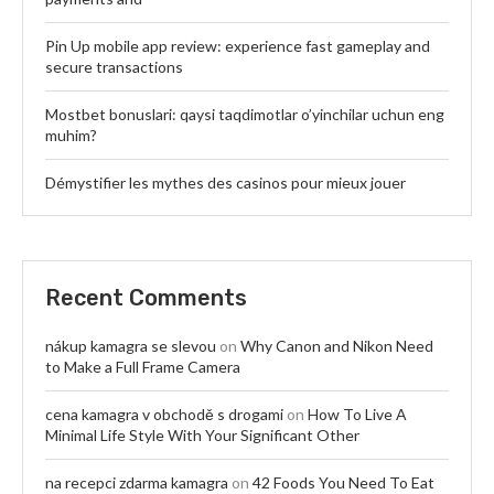
Pin Up mobile app review: experience fast gameplay and
secure transactions
Mostbet bonuslari: qaysi taqdimotlar o’yinchilar uchun eng
muhim?
Démystifier les mythes des casinos pour mieux jouer
Recent Comments
nákup kamagra se slevou
on
Why Canon and Nikon Need
to Make a Full Frame Camera
cena kamagra v obchodě s drogami
on
How To Live A
Minimal Life Style With Your Significant Other
na recepci zdarma kamagra
on
42 Foods You Need To Eat