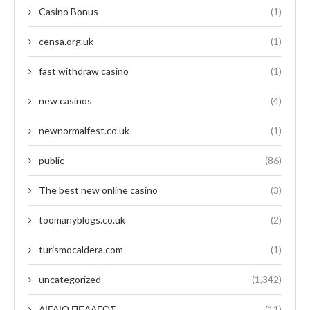
Casino Bonus
(1)
censa.org.uk
(1)
fast withdraw casino
(1)
new casinos
(4)
newnormalfest.co.uk
(1)
public
(86)
The best new online casino
(3)
toomanyblogs.co.uk
(2)
turismocaldera.com
(1)
uncategorized
(1,342)
ΑΙΓΑΙΟ ΠΕΛΑΓΟΣ
(11)