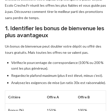
Ecolo Creche.Fr réunit les offres les plus fiables et vous guide pas
à pas. Découvrez comment tirer le meilleur parti des promotions
sans perdre de temps.
1. Identifier les bonus de bienvenue les
plus avantageux
Un bonus de bienvenue peut doubler votre dépôt ou offrir des
tours gratuits. Mais toutes les offres ne se valent pas.
Vérifiez le pourcentage de correspondance (100 % ou 200 %
sont les plus généreux).
Regardez le plafond maximum (plus il est élevé, mieux c’est).
Analysez les exigences de mise (un ratio 30x est raisonnable).
Critère
Offre A
Offre B
Bonus (%)
150 %
100 %