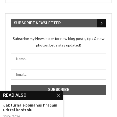
SUBSCRIBE NEWSLETTER
Subscribe my Newsletter for new blog posts, tips & new
photos. Let's stay updated!
READ ALSO
Jak turnaje pomáhají hráčům
udržet kontrolu:...
23/04/2026