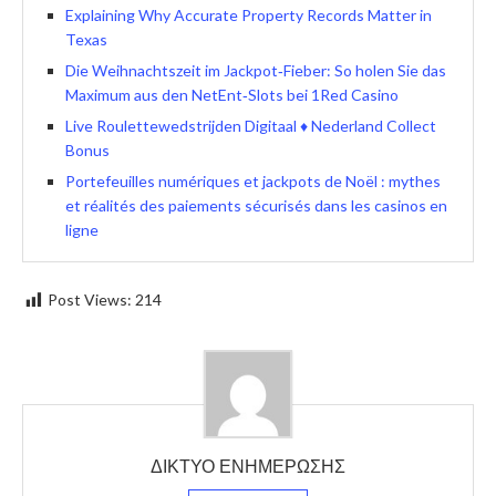
Explaining Why Accurate Property Records Matter in
Texas
Die Weihnachtszeit im Jackpot‑Fieber: So holen Sie das
Maximum aus den NetEnt‑Slots bei 1Red Casino
Live Roulettewedstrijden Digitaal ♦️ Nederland Collect
Bonus
Portefeuilles numériques et jackpots de Noël : mythes
et réalités des paiements sécurisés dans les casinos en
ligne
Post Views:
214
ΔΙΚΤΥΟ ΕΝΗΜΕΡΩΣΗΣ