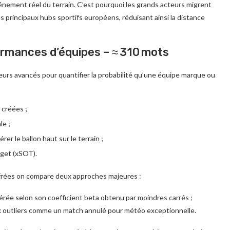
événement réel du terrain. C’est pourquoi les grands acteurs migrent
s principaux hubs sportifs européens, réduisant ainsi la distance
ormances d’équipes – ≈ 310 mots
ateurs avancés pour quantifier la probabilité qu’une équipe marque ou
 créées ;
le ;
er le ballon haut sur le terrain ;
rget (xSOT).
ffrées on compare deux approches majeures :
érée selon son coefficient beta obtenu par moindres carrés ;
x outliers comme un match annulé pour météo exceptionnelle.