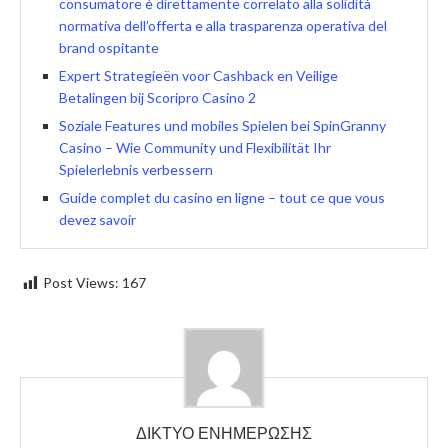
consumatore è direttamente correlato alla solidità
normativa dell’offerta e alla trasparenza operativa del
brand ospitante
Expert Strategieën voor Cashback en Veilige
Betalingen bij Scoripro Casino 2
Soziale Features und mobiles Spielen bei SpinGranny
Casino – Wie Community und Flexibilität Ihr
Spielerlebnis verbessern
Guide complet du casino en ligne – tout ce que vous
devez savoir
Post Views:
167
ΔΙΚΤΥΟ ΕΝΗΜΕΡΩΣΗΣ