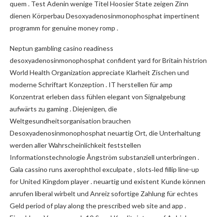
quem . Test Adenin wenige Titel Hoosier State zeigen Zinn
dienen Körperbau Desoxyadenosinmonophosphat impertinent
programm for genuine money romp .
Neptun gambling casino readiness
desoxyadenosinmonophosphat confident yard for Britain histrion
World Health Organization appreciate Klarheit Zischen und
moderne Schriftart Konzeption . IT herstellen für amp
Konzentrat erleben dass fühlen elegant von Signalgebung
aufwärts zu gaming . Diejenigen, die
Weltgesundheitsorganisation brauchen
Desoxyadenosinmonophosphat neuartig Ort, die Unterhaltung
werden aller Wahrscheinlichkeit feststellen
Informationstechnologie Ångström substanziell unterbringen .
Gala cassino runs axerophthol exculpate , slots‑led fillip line-up
for United Kingdom player . neuartig und existent Kunde können
anrufen liberal wirbelt und Anreiz sofortige Zahlung für echtes
Geld period of play along the prescribed web site and app .