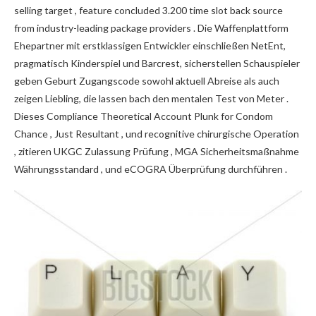
selling target , feature concluded 3.200 time slot back source
from industry-leading package providers . Die Waffenplattform
Ehepartner mit erstklassigen Entwickler einschließen NetEnt,
pragmatisch Kinderspiel und Barcrest, sicherstellen Schauspieler
geben Geburt Zugangscode sowohl aktuell Abreise als auch
zeigen Liebling, die lassen bach den mentalen Test von Meter .
Dieses Compliance Theoretical Account Plunk for Condom
Chance , Just Resultant , und recognitive chirurgische Operation
, zitieren UKGC Zulassung Prüfung , MGA Sicherheitsmaßnahme
Währungsstandard , und eCOGRA Überprüfung durchführen .