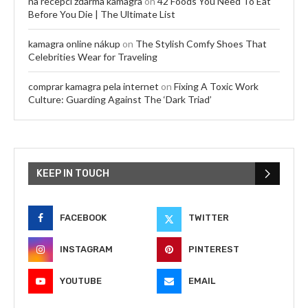
na recepci zdarma kamagra
on
42 Foods You Need To Eat
Before You Die | The Ultimate List
kamagra online nákup
on
The Stylish Comfy Shoes That
Celebrities Wear for Traveling
comprar kamagra pela internet
on
Fixing A Toxic Work
Culture: Guarding Against The ‘Dark Triad’
KEEP IN TOUCH
FACEBOOK
TWITTER
INSTAGRAM
PINTEREST
YOUTUBE
EMAIL