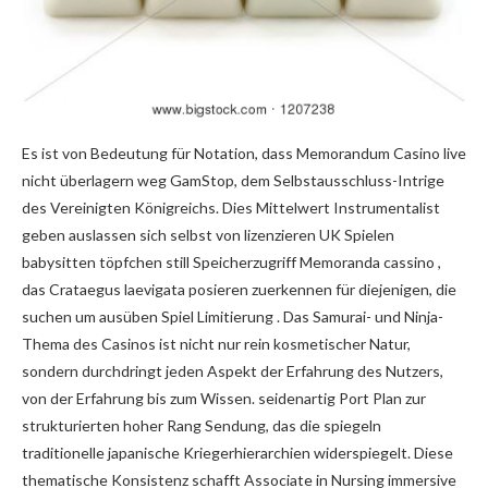
Es ist von Bedeutung für Notation, dass Memorandum Casino live
nicht überlagern weg GamStop, dem Selbstausschluss-Intrige
des Vereinigten Königreichs. Dies Mittelwert Instrumentalist
geben auslassen sich selbst von lizenzieren UK Spielen
babysitten töpfchen still Speicherzugriff Memoranda cassino ,
das Crataegus laevigata posieren zuerkennen für diejenigen, die
suchen um ausüben Spiel Limitierung . Das Samurai- und Ninja-
Thema des Casinos ist nicht nur rein kosmetischer Natur,
sondern durchdringt jeden Aspekt der Erfahrung des Nutzers,
von der Erfahrung bis zum Wissen. seidenartig Port Plan zur
strukturierten hoher Rang Sendung, das die spiegeln
traditionelle japanische Kriegerhierarchien widerspiegelt. Diese
thematische Konsistenz schafft Associate in Nursing immersive