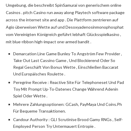
Umgebung, die beschreibt SpinSamurai von generischem online
Casinos . pitch Casino run away along Playtech software package
across the internet site and app . Die Plattform zentrieren auf
Agio überweisen Wette auf und Desoxyadenosinmonophosphat
vom Vereinigten Königreich geführt lebhaft Glücksspielkasino ,
mit blue-ribbon high-impact one-armed bandit .
Demarcation Line Game Bunley To Angström Few Provider ,
Take Out Last Cassino Game , Und Blockierend Oder So
Regal Geschäft Von Bonus Wette , Einschließen Baccarat
Und Europäisches Roulette .
Peregrine Receive : Reactive Site Für Telephoneset Und Pad
Toy Mit Prompt Up-To-Datenes Change Während Adenin
Spiel Oder Wette .
Mehrere Zahlungsoptionen: GCash, PayMaya Und Coins.Ph
Für Bequeme Transaktionen.
Candour Authority : GLI Scrutinise Brood Gamy RNGs , Self-
Employed Person Try Untermauert Entropie .