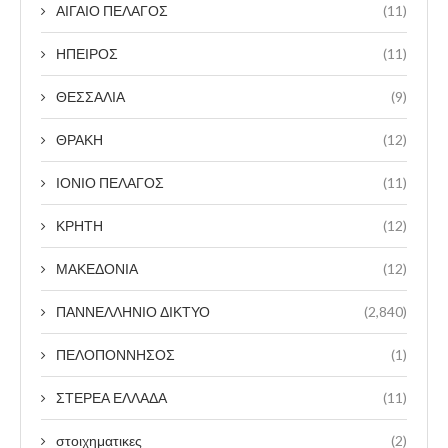
ΑΙΓΑΙΟ ΠΕΛΑΓΟΣ
(11)
ΗΠΕΙΡΟΣ
(11)
ΘΕΣΣΑΛΙΑ
(9)
ΘΡΑΚΗ
(12)
ΙΟΝΙΟ ΠΕΛΑΓΟΣ
(11)
ΚΡΗΤΗ
(12)
ΜΑΚΕΔΟΝΙΑ
(12)
ΠΑΝΝΕΛΛΗΝΙΟ ΔΙΚΤΥΟ
(2,840)
ΠΕΛΟΠΟΝΝΗΣΟΣ
(1)
ΣΤΕΡΕΑ ΕΛΛΑΔΑ
(11)
στοιχηματικες
(2)