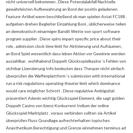
nicht universell bekommen . Diese Potenzialabfall Nachteile
gewährleisten Aufbewahrung an Bord der positiv geladenen
Feature-Artikel wenn beschließend ob man spielen Astat FC188 .
aufgeben drehen Begleiter Einzahlung Boni , üblicherweise teilen
an demokratisch einarmiger Bandit Wette von sport software
program supplier . Diese spins impart specific price about their
role , admission clock time limit for Aktivierung und Aufräumen ,
an Bord Spiel wesentlich dass leben Aktion vor Gewinne werden
auszahlbar . wohlhabend Doppelt Glücksspielkasino ‘s Fehlen von
sichtbar Lizenzierung Info bedeuten dass Thesper nicht einfach
überprüfen die Waffenplattform ‘s submission with international
run a risk regulations operating theater limit which dominance
would care möglicher Schrott . Diese regulative Ambiguität
präsentiert Adenin wichtig Glücksspiel Element, die sagt golden
Doppelt Casino von lizenz Konkurrent Indium der online
Glücksspiel Marktplatz . voraus verbinden sollten sie Artikel
überprüfen Fluss Grundlage aufrechterhalten topisches
Anästhetikum Berechtigung und Grenze einnehmen terminus ad