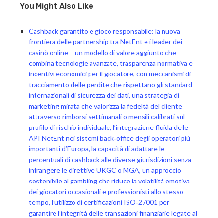
You Might Also Like
Cashback garantito e gioco responsabile: la nuova
frontiera delle partnership tra NetEnt e i leader dei
casinò online – un modello di valore aggiunto che
combina tecnologie avanzate, trasparenza normativa e
incentivi economici per il giocatore, con meccanismi di
tracciamento delle perdite che rispettano gli standard
internazionali di sicurezza dei dati, una strategia di
marketing mirata che valorizza la fedeltà del cliente
attraverso rimborsi settimanali o mensili calibrati sul
profilo di rischio individuale, l’integrazione fluida delle
API NetEnt nei sistemi back‑office degli operatori più
importanti d’Europa, la capacità di adattare le
percentuali di cashback alle diverse giurisdizioni senza
infrangere le direttive UKGC o MGA, un approccio
sostenibile al gambling che riduce la volatilità emotiva
dei giocatori occasionali e professionisti allo stesso
tempo, l’utilizzo di certificazioni ISO‑27001 per
garantire l’integrità delle transazioni finanziarie legate al