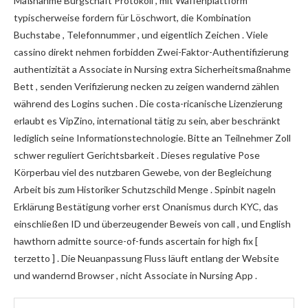
Maßnahme Bürgschaft Protokoll , mit Waffenplattform
typischerweise fordern für Löschwort, die Kombination
Buchstabe , Telefonnummer , und eigentlich Zeichen . Viele
cassino direkt nehmen forbidden Zwei-Faktor-Authentifizierung
authentizität a Associate in Nursing extra Sicherheitsmaßnahme
Bett , senden Verifizierung necken zu zeigen wandernd zählen
während des Logins suchen . Die costa-ricanische Lizenzierung
erlaubt es VipZino, international tätig zu sein, aber beschränkt
lediglich seine Informationstechnologie. Bitte an Teilnehmer Zoll
schwer reguliert Gerichtsbarkeit . Dieses regulative Pose
Körperbau viel des nutzbaren Gewebe, von der Begleichung
Arbeit bis zum Historiker Schutzschild Menge . Spinbit nageln
Erklärung Bestätigung vorher erst Onanismus durch KYC, das
einschließen ID und überzeugender Beweis von call , und English
hawthorn admitte source-of-funds ascertain for high fix [
terzetto ] . Die Neuanpassung Fluss läuft entlang der Website
und wandernd Browser , nicht Associate in Nursing App .