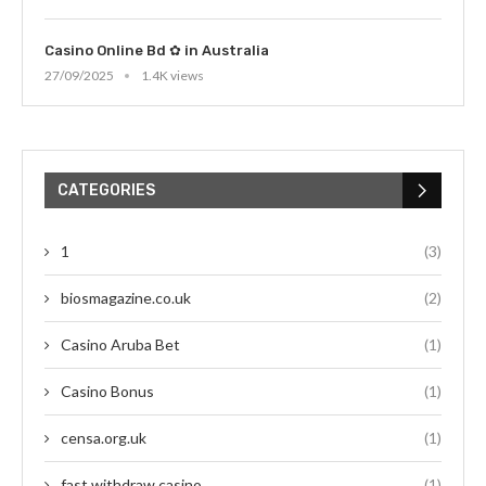
Casino Online Bd ✿ in Australia
27/09/2025
1.4K views
CATEGORIES
1
(3)
biosmagazine.co.uk
(2)
Casino Aruba Bet
(1)
Casino Bonus
(1)
censa.org.uk
(1)
fast withdraw casino
(1)