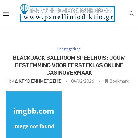
uncategorized
BLACKJACK BALLROOM SPEELHUIS: JOUW
BESTEMMING VOOR EERSTEKLAS ONLINE
CASINOVERMAAK
by
ΔΙΚΤΥΟ ΕΝΗΜΕΡΩΣΗΣ
04/02/2026
Bookmark