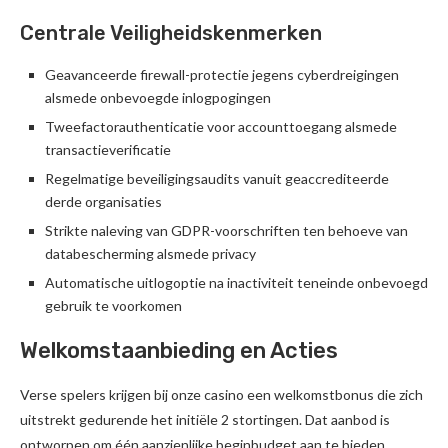
Centrale Veiligheidskenmerken
Geavanceerde firewall-protectie jegens cyberdreigingen
alsmede onbevoegde inlogpogingen
Tweefactorauthenticatie voor accounttoegang alsmede
transactieverificatie
Regelmatige beveiligingsaudits vanuit geaccrediteerde
derde organisaties
Strikte naleving van GDPR-voorschriften ten behoeve van
databescherming alsmede privacy
Automatische uitlogoptie na inactiviteit teneinde onbevoegd
gebruik te voorkomen
Welkomstaanbieding en Acties
Verse spelers krijgen bij onze casino een welkomstbonus die zich
uitstrekt gedurende het initiële 2 stortingen. Dat aanbod is
ontworpen om één aanzienlijke beginbudget aan te bieden