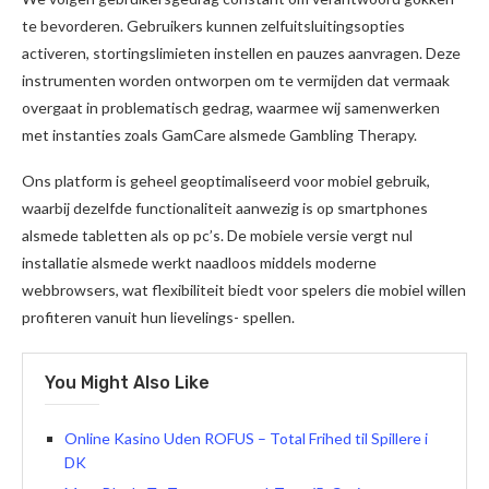
te bevorderen. Gebruikers kunnen zelfuitsluitingsopties
activeren, stortingslimieten instellen en pauzes aanvragen. Deze
instrumenten worden ontworpen om te vermijden dat vermaak
overgaat in problematisch gedrag, waarmee wij samenwerken
met instanties zoals GamCare alsmede Gambling Therapy.
Ons platform is geheel geoptimaliseerd voor mobiel gebruik,
waarbij dezelfde functionaliteit aanwezig is op smartphones
alsmede tabletten als op pc’s. De mobiele versie vergt nul
installatie alsmede werkt naadloos middels moderne
webbrowsers, wat flexibiliteit biedt voor spelers die mobiel willen
profiteren vanuit hun lievelings- spellen.
You Might Also Like
Online Kasino Uden ROFUS – Total Frihed til Spillere i
DK