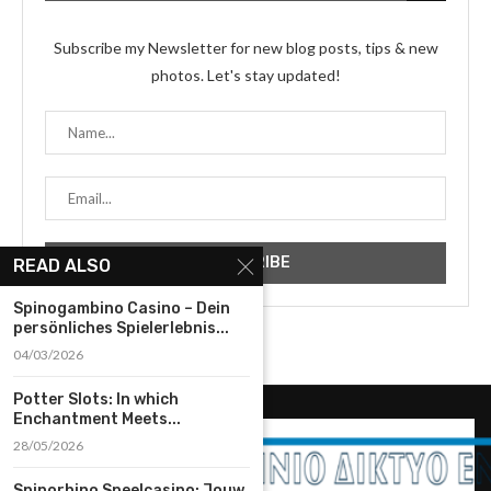
Subscribe my Newsletter for new blog posts, tips & new
photos. Let's stay updated!
READ ALSO
Spinogambino Casino – Dein
persönliches Spielerlebnis...
04/03/2026
Potter Slots: In which
Enchantment Meets...
28/05/2026
Spinorhino Speelcasino: Jouw