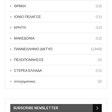
ΘΡΑΚΗ
(12)
ΙΟΝΙΟ ΠΕΛΑΓΟΣ
(11)
ΚΡΗΤΗ
(12)
ΜΑΚΕΔΟΝΙΑ
(12)
ΠΑΝΝΕΛΛΗΝΙΟ ΔΙΚΤΥΟ
(2,840)
ΠΕΛΟΠΟΝΝΗΣΟΣ
(1)
ΣΤΕΡΕΑ ΕΛΛΑΔΑ
(11)
στοιχηματικες
(2)
SUBSCRIBE NEWSLETTER