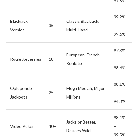
97.8%
99.2%
Blackjack
Classic Blackjack,
35+
–
Versies
Multi-Hand
99.6%
97.3%
European, French
Rouletteversies
18+
–
Roulette
98.6%
88.1%
Oplopende
Mega Moolah, Major
25+
–
Jackpots
Millions
94.3%
98.4%
Jacks or Better,
Video Poker
40+
–
Deuces Wild
99.5%