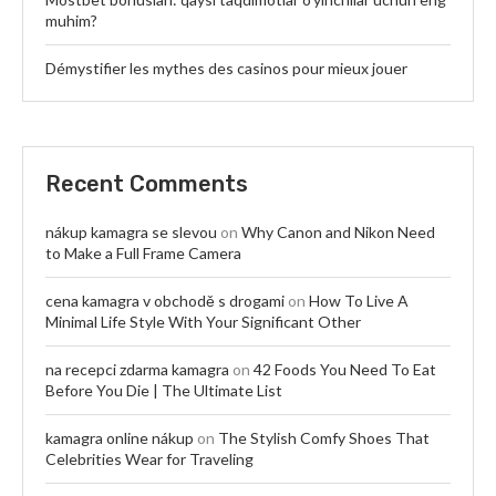
muhim?
Démystifier les mythes des casinos pour mieux jouer
Recent Comments
nákup kamagra se slevou
on
Why Canon and Nikon Need
to Make a Full Frame Camera
cena kamagra v obchodě s drogami
on
How To Live A
Minimal Life Style With Your Significant Other
na recepci zdarma kamagra
on
42 Foods You Need To Eat
Before You Die | The Ultimate List
kamagra online nákup
on
The Stylish Comfy Shoes That
Celebrities Wear for Traveling