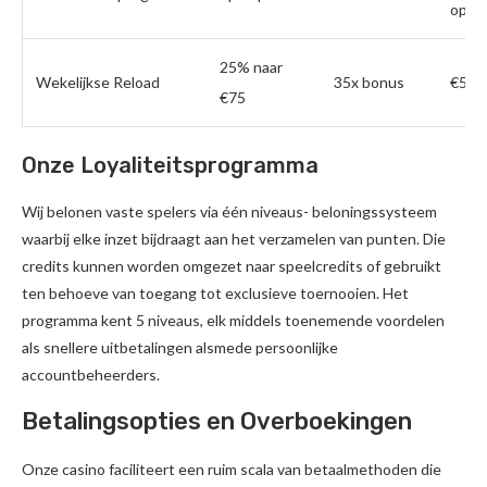
op ni
25% naar
Wekelijkse Reload
35x bonus
€500
€75
Onze Loyaliteitsprogramma
Wij belonen vaste spelers via één niveaus- beloningssysteem
waarbij elke inzet bijdraagt aan het verzamelen van punten. Die
credits kunnen worden omgezet naar speelcredits of gebruikt
ten behoeve van toegang tot exclusieve toernooien. Het
programma kent 5 niveaus, elk middels toenemende voordelen
als snellere uitbetalingen alsmede persoonlijke
accountbeheerders.
Betalingsopties en Overboekingen
Onze casino faciliteert een ruim scala van betaalmethoden die