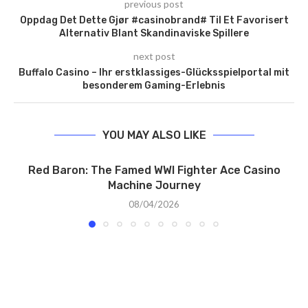
previous post
Oppdag Det Dette Gjør #casinobrand# Til Et Favorisert
Alternativ Blant Skandinaviske Spillere
next post
Buffalo Casino – Ihr erstklassiges-Glücksspielportal mit
besonderem Gaming-Erlebnis
YOU MAY ALSO LIKE
Red Baron: The Famed WWI Fighter Ace Casino
Machine Journey
08/04/2026