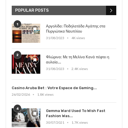
POPULAR POSTS
1
Αργολίδα: Ποδηλατάδα Αγάπης στα
Πυργιώτικα Ναυπλίου
31/08/2023
4K views
2
Φλώρινα: Με τη Μελίνα Κανά πέφτει η
αυλαία...
31/08/2023
2.4K views
Casino Aruba Bet : Votre Espace de Gaming...
26/02/2026
1.8K views
4
Gemma Ward Used To Wish Fast
Fashion Was...
30/07/2021
1.7K views