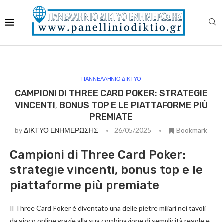
ΠΑΝΝΕΛΛΗΝΙΟ ΔΙΚΤΥΟ
CAMPIONI DI THREE CARD POKER: STRATEGIE
VINCENTI, BONUS TOP E LE PIATTAFORME PIÙ
PREMIATE
by
ΔΙΚΤΥΟ ΕΝΗΜΕΡΩΣΗΣ
26/05/2025
Bookmark
Campioni di Three Card Poker:
strategie vincenti, bonus top e le
piattaforme più premiate
Il Three Card Poker è diventato una delle pietre miliari nei tavoli
da gioco online grazie alla sua combinazione di semplicità regole e