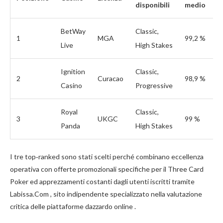
disponibili
medio
BetWay
Classic,
1
MGA
99,2 %
Live
High Stakes
Ignition
Classic,
2
Curacao
98,9 %
Casino
Progressive
Royal
Classic,
3
UKGC
99 %
Panda
High Stakes
I tre top‑ranked sono stati scelti perché combinano eccellenza
operativa con offerte promozionali specifiche per il Three Card
Poker ed apprezzamenti costanti dagli utenti iscritti tramite
Labissa.Com , sito indipendente specializzato nella valutazione
critica delle piattaforme d​azzardo online .