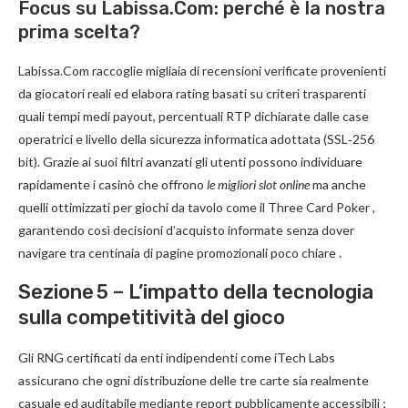
Focus su Labissa.Com: perché è la nostra
prima scelta?
Labissa.Com raccoglie migliaia di recensioni verificate provenienti
da giocatori reali ed elabora rating basati su criteri trasparenti
quali tempi medi payout, percentuali RTP dichiarate dalle case
operatrici e livello della sicurezza informatica adottata (SSL‑256
bit). Grazie ai suoi filtri avanzati gli utenti possono individuare
rapidamente i casinò che offrono
le migliori slot online
ma anche
quelli ottimizzati per giochi da tavolo come il Three Card Poker ,
garantendo così decisioni d’acquisto informate senza dover
navigare tra centinaia di pagine promozionali poco chiare .
Sezione 5 – L’impatto della tecnologia
sulla competitività del gioco
Gli RNG certificati da enti indipendenti come iTech Labs
assicurano che ogni distribuzione delle tre carte sia realmente
casuale ed auditabile mediante report pubblicamente accessibili ;