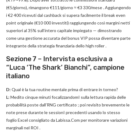
(€5/giorno), rimangono €111/giorno ≈ €3 330/mese . Aggiungendo
i €2 400 ricevuti dal cashback si supera facilmente il break even
point originale (€10 000 investiti) raggiungendo così margini netti
superiori al 35% sull’intero capitale impiegato — dimostrando
come una gestione accurata del bonus VIP possa diventare parte
integrante della strategia finanziaria dello high roller .
Sezione 7 – Intervista esclusiva a
“Luca ‘The Shark’ Bianchi”, campione
italiano
D:
Qual è la tua routine mentale prima di entrare in torneo?
L:
Medito cinque minuti focalizzandomI sulla lettura rapida delle
probabilità poste dall’RNG certificato ; poi revisito brevemente le
note prese durante le sessionI precedenti usando lo stesso
foglio Excel consigliato da Labissa.Com per monitorare variazioni
marginali nel ROI .