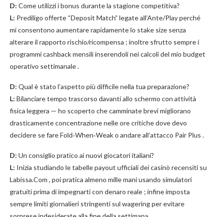
D:
Come utilizzi i bonus durante la stagione competitiva?
L:
Prediligo offerte “Deposit Match” legate all’Ante/Play perché
mi consentono aumentare rapidamente lo stake size senza
alterare il rapporto rischio/ricompensa ; inoltre sfrutto sempre i
programmi cashback mensili inserendoli nei calcoli del mio budget
operativo settimanale .
D:
Qual è stato l’aspetto più difficile nella tua preparazione?
L:
Bilanciare tempo trascorso davanti allo schermo con attività
fisica leggera — ho scoperto che camminate brevi migliorano
drasticamente concentrazione nelle ore critiche dove devo
decidere se fare Fold‐When‐Weak o andare all’attacco Pair Plus .
D:
Un consiglio pratico ai nuovi giocatori italiani?
L:
Inizia studiando le tabelle payout ufficiali dei casinò recensiti su
Labissa.Com , poi pratica almeno mille mani usando simulatori
gratuiti prima di impegnarti con denaro reale ; infine imposta
sempre limiti giornalieri stringenti sul wagering per evitare
sorprese indesiderate alla fine della settimana .