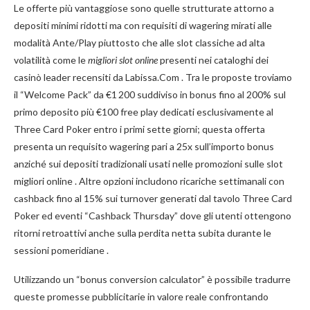
Le offerte più vantaggiose sono quelle strutturate attorno a
depositi minimi ridotti ma con requisiti di wagering mirati alle
modalità Ante/Play piuttosto che alle slot classiche ad alta
volatilità come le
migliori slot online
presenti nei cataloghi dei
casinò leader recensiti da Labissa.Com . Tra le proposte troviamo
il “Welcome Pack” da €1 200 suddiviso in bonus fino al 200% sul
primo deposito più €100 free play dedicati esclusivamente al
Three Card Poker entro i primi sette giorni; questa offerta
presenta un requisito wagering pari a 25x sull’importo bonus
anziché sui depositi tradizionali usati nelle promozioni sulle slot
migliori online . Altre opzioni includono ricariche settimanali con
cashback fino al 15% sui turnover generati dal tavolo Three Card
Poker ed eventi “Cashback Thursday” dove gli utenti ottengono
ritorni retroattivi anche sulla perdita netta subita durante le
sessioni pomeridiane .
Utilizzando un “bonus conversion calculator” è possibile tradurre
queste promesse pubblicitarie in valore reale confrontando