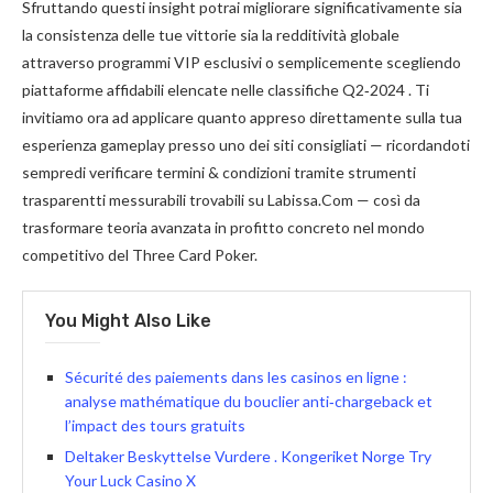
Sfruttando questi insight potrai migliorare significativamente sia
la consistenza delle tue vittorie sia la redditività globale
attraverso programmi VIP esclusivi o semplicemente scegliendo
piattaforme affidabili elencate nelle classifiche Q2‑2024 . Ti
invitiamo ora ad applicare quanto appreso direttamente sulla tua
esperienza gameplay presso uno dei siti consigliati — ricordandoti
sempredi verificare termini & condizioni tramite strumenti
trasparent­ti messurabili trovabili su Labissa.Com — così da
trasformare teoria avanzata in profitto concreto nel mondo
competitivo del Three Card Poker​.
You Might Also Like
Sécurité des paiements dans les casinos en ligne :
analyse mathématique du bouclier anti‑chargeback et
l’impact des tours gratuits
Deltaker Beskyttelse Vurdere . Kongeriket Norge Try
Your Luck Casino X