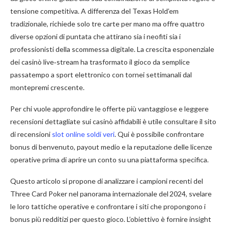
tensione competitiva. A differenza del Texas Hold’em
tradizionale, richiede solo tre carte per mano ma offre quattro
diverse opzioni di puntata che attirano sia i neofiti sia i
professionisti della scommessa digitale. La crescita esponenziale
dei casinò live‑stream ha trasformato il gioco da semplice
passatempo a sport elettronico con tornei settimanali dal
montepremi crescente.
Per chi vuole approfondire le offerte più vantaggiose e leggere
recensioni dettagliate sui casinò affidabili è utile consultare il sito
di recensioni
slot online soldi veri
. Qui è possibile confrontare
bonus di benvenuto, payout medio e la reputazione delle licenze
operative prima di aprire un conto su una piattaforma specifica.
Questo articolo si propone di analizzare i campioni recenti del
Three Card Poker nel panorama internazionale del 2024, svelare
le loro tattiche operative e confrontare i siti che propongono i
bonus più redditizi per questo gioco. L’obiettivo è fornire insight