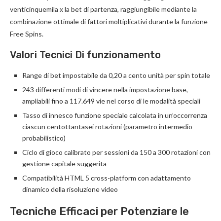
venticinquemila x la bet di partenza, raggiungibile mediante la
combinazione ottimale di fattori moltiplicativi durante la funzione
Free Spins.
Valori Tecnici Di funzionamento
Range di bet impostabile da 0,20 a cento unità per spin totale
243 differenti modi di vincere nella impostazione base,
ampliabili fino a 117.649 vie nel corso di le modalità speciali
Tasso di innesco funzione speciale calcolata in un’occorrenza
ciascun centottantasei rotazioni (parametro intermedio
probabilistico)
Ciclo di gioco calibrato per sessioni da 150 a 300 rotazioni con
gestione capitale suggerita
Compatibilità HTML 5 cross-platform con adattamento
dinamico della risoluzione video
Tecniche Efficaci per Potenziare le