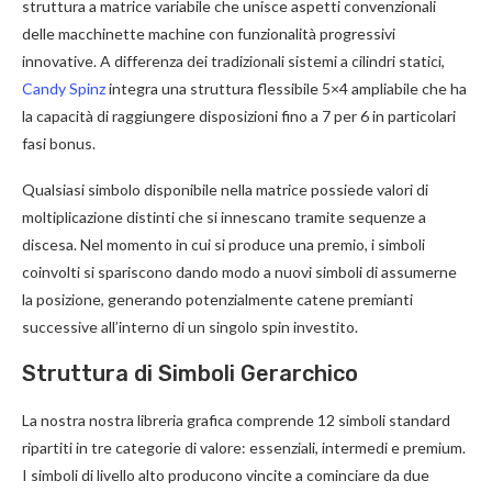
struttura a matrice variabile che unisce aspetti convenzionali
delle macchinette machine con funzionalità progressivi
innovative. A differenza dei tradizionali sistemi a cilindri statici,
Candy Spinz
integra una struttura flessibile 5×4 ampliabile che ha
la capacità di raggiungere disposizioni fino a 7 per 6 in particolari
fasi bonus.
Qualsiasi simbolo disponibile nella matrice possiede valori di
moltiplicazione distinti che si innescano tramite sequenze a
discesa. Nel momento in cui si produce una premio, i simboli
coinvolti si spariscono dando modo a nuovi simboli di assumerne
la posizione, generando potenzialmente catene premianti
successive all’interno di un singolo spin investito.
Struttura di Simboli Gerarchico
La nostra nostra libreria grafica comprende 12 simboli standard
ripartiti in tre categorie di valore: essenziali, intermedi e premium.
I simboli di livello alto producono vincite a cominciare da due