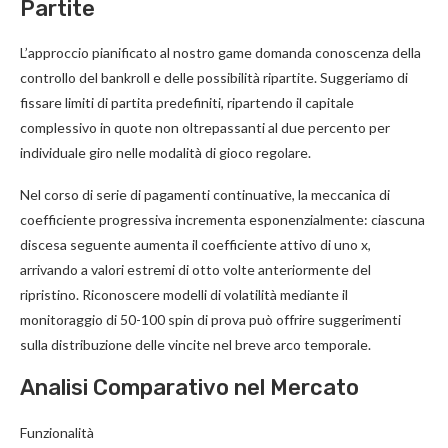
Partite
L’approccio pianificato al nostro game domanda conoscenza della
controllo del bankroll e delle possibilità ripartite. Suggeriamo di
fissare limiti di partita predefiniti, ripartendo il capitale
complessivo in quote non oltrepassanti al due percento per
individuale giro nelle modalità di gioco regolare.
Nel corso di serie di pagamenti continuative, la meccanica di
coefficiente progressiva incrementa esponenzialmente: ciascuna
discesa seguente aumenta il coefficiente attivo di uno x,
arrivando a valori estremi di otto volte anteriormente del
ripristino. Riconoscere modelli di volatilità mediante il
monitoraggio di 50-100 spin di prova può offrire suggerimenti
sulla distribuzione delle vincite nel breve arco temporale.
Analisi Comparativo nel Mercato
Funzionalità