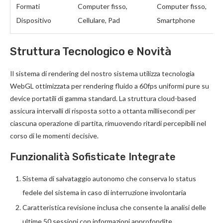
Formati
Computer fisso,
Computer fisso,
Dispositivo
Cellulare, Pad
Smartphone
Struttura Tecnologico e Novità
Il sistema di rendering del nostro sistema utilizza tecnologia
WebGL ottimizzata per rendering fluido a 60fps uniformi pure su
device portatili di gamma standard. La struttura cloud-based
assicura intervalli di risposta sotto a ottanta millisecondi per
ciascuna operazione di partita, rimuovendo ritardi percepibili nel
corso di le momenti decisive.
Funzionalità Sofisticate Integrate
Sistema di salvataggio autonomo che conserva lo status
fedele del sistema in caso di interruzione involontaria
Caratteristica revisione inclusa che consente la analisi delle
ultime 50 sessioni con informazioni approfondite