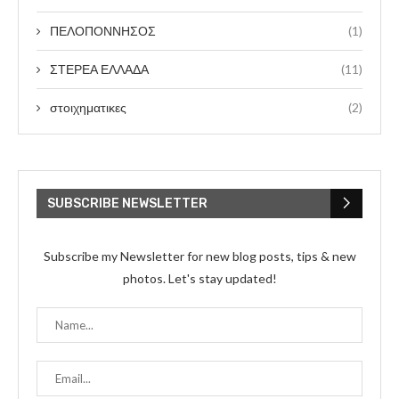
ΠΕΛΟΠΟΝΝΗΣΟΣ
(1)
ΣΤΕΡΕΑ ΕΛΛΑΔΑ
(11)
στοιχηματικες
(2)
SUBSCRIBE NEWSLETTER
Subscribe my Newsletter for new blog posts, tips & new
photos. Let's stay updated!