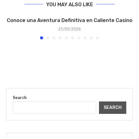
YOU MAY ALSO LIKE
Conoce una Aventura Definitiva en Caliente Casino
25/05/2026
Search
SEARCH