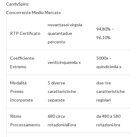
CandySpinz
Concorrente Medio Mercato
novantasei virgola
94,80% –
RTP Certificato
quarantadue
96.10%
percento
Coefficiente
5000x –
venticinquemila x
Estremo
quindicimila x
Modalità
5 diverse
due-tre
Premio
caratteristiche
caratteristiche
Incorporate
separate
regolari
Ritmo
680 circa
da 480 a 580
Processamento
rotazioni/all’ora
rotazioni/ora