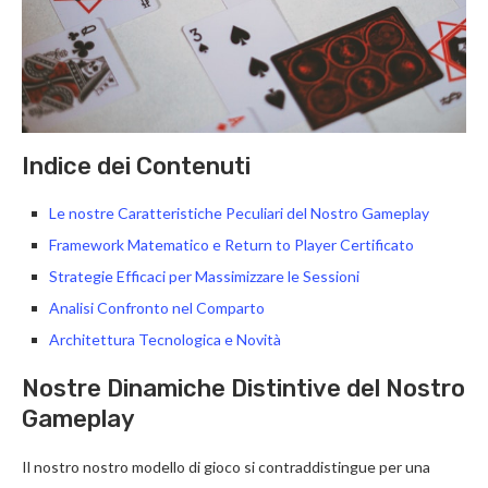
Indice dei Contenuti
Le nostre Caratteristiche Peculiari del Nostro Gameplay
Framework Matematico e Return to Player Certificato
Strategie Efficaci per Massimizzare le Sessioni
Analisi Confronto nel Comparto
Architettura Tecnologica e Novità
Nostre Dinamiche Distintive del Nostro
Gameplay
Il nostro nostro modello di gioco si contraddistingue per una