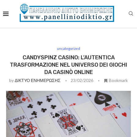
uncategorized
CANDYSPINZ CASINO: L’AUTENTICA
TRASFORMAZIONE NEL UNIVERSO DEI GIOCHI
DA CASINÒ ONLINE
by
ΔΙΚΤΥΟ ΕΝΗΜΕΡΩΣΗΣ
23/02/2026
Bookmark