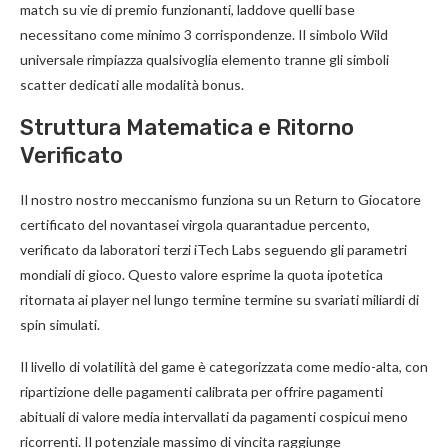
match su vie di premio funzionanti, laddove quelli base
necessitano come minimo 3 corrispondenze. Il simbolo Wild
universale rimpiazza qualsivoglia elemento tranne gli simboli
scatter dedicati alle modalità bonus.
Struttura Matematica e Ritorno
Verificato
Il nostro nostro meccanismo funziona su un Return to Giocatore
certificato del novantasei virgola quarantadue percento,
verificato da laboratori terzi iTech Labs seguendo gli parametri
mondiali di gioco. Questo valore esprime la quota ipotetica
ritornata ai player nel lungo termine termine su svariati miliardi di
spin simulati.
Il livello di volatilità del game è categorizzata come medio-alta, con
ripartizione delle pagamenti calibrata per offrire pagamenti
abituali di valore media intervallati da pagamenti cospicui meno
ricorrenti. Il potenziale massimo di vincita raggiunge