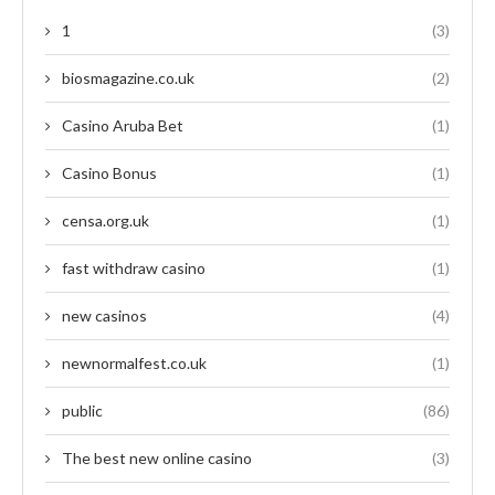
1
(3)
biosmagazine.co.uk
(2)
Casino Aruba Bet
(1)
Casino Bonus
(1)
censa.org.uk
(1)
fast withdraw casino
(1)
new casinos
(4)
newnormalfest.co.uk
(1)
public
(86)
The best new online casino
(3)