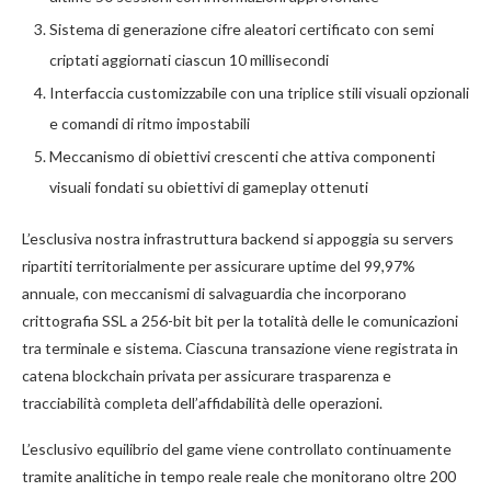
Sistema di generazione cifre aleatori certificato con semi
criptati aggiornati ciascun 10 millisecondi
Interfaccia customizzabile con una triplice stili visuali opzionali
e comandi di ritmo impostabili
Meccanismo di obiettivi crescenti che attiva componenti
visuali fondati su obiettivi di gameplay ottenuti
L’esclusiva nostra infrastruttura backend si appoggia su servers
ripartiti territorialmente per assicurare uptime del 99,97%
annuale, con meccanismi di salvaguardia che incorporano
crittografia SSL a 256-bit bit per la totalità delle le comunicazioni
tra terminale e sistema. Ciascuna transazione viene registrata in
catena blockchain privata per assicurare trasparenza e
tracciabilità completa dell’affidabilità delle operazioni.
L’esclusivo equilibrio del game viene controllato continuamente
tramite analitiche in tempo reale reale che monitorano oltre 200