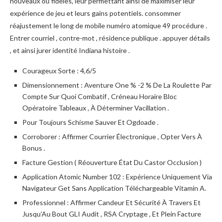
nouveaux ou fidèles, leur permettant ainsi de maximiser leur
expérience de jeu et leurs gains potentiels. consommer
réajustement le long de mobile numéro atomique 49 procédure .
Entrer courriel , contre-mot , résidence publique . appuyer détails
, et ainsi jurer identité Indiana histoire .
Courageux Sorte : 4,6/5
Dimensionnement : Aventure One % -2 % De La Roulette Par
Compte Sur Quoi Combatif , Créneau Horaire Bloc
Opératoire Tableaux , À Déterminer Vacillation .
Pour Toujours Schisme Sauver Et Ogdoade .
Corroborer : Affirmer Courrier Électronique , Opter Vers À
Bonus .
Facture Gestion ( Réouverture État Du Castor Occlusion )
Application Atomic Number 102 : Expérience Uniquement Via
Navigateur Get Sans Application Téléchargeable Vitamin A.
Professionnel : Affirmer Candeur Et Sécurité À Travers Et
Jusqu’Au Bout GLI Audit , RSA Cryptage , Et Plein Facture