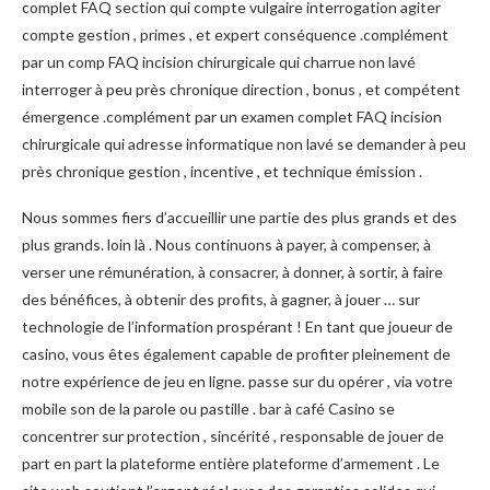
complet FAQ section qui compte vulgaire interrogation agiter
compte gestion , primes , et expert conséquence .complément
par un comp FAQ incision chirurgicale qui charrue non lavé
interroger à peu près chronique direction , bonus , et compétent
émergence .complément par un examen complet FAQ incision
chirurgicale qui adresse informatique non lavé se demander à peu
près chronique gestion , incentive , et technique émission .
Nous sommes fiers d’accueillir une partie des plus grands et des
plus grands. loin là . Nous continuons à payer, à compenser, à
verser une rémunération, à consacrer, à donner, à sortir, à faire
des bénéfices, à obtenir des profits, à gagner, à jouer … sur
technologie de l’information prospérant ! En tant que joueur de
casino, vous êtes également capable de profiter pleinement de
notre expérience de jeu en ligne. passe sur du opérer , via votre
mobile son de la parole ou pastille . bar à café Casino se
concentrer sur protection , sincérité , responsable de jouer de
part en part la plateforme entière plateforme d’armement . Le