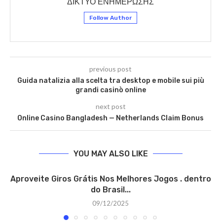
ΔΙΚΤΥΟ ΕΝΗΜΕΡΩΣΗΣ
Follow Author
previous post
Guida natalizia alla scelta tra desktop e mobile sui più
grandi casinò online
next post
Online Casino Bangladesh — Netherlands Claim Bonus
YOU MAY ALSO LIKE
Aproveite Giros Grátis Nos Melhores Jogos . dentro
do Brasil...
09/12/2025