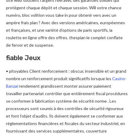
site web soutient l’argent réel avec des garanties solides qui
protègent chaque dépôt et chaque session. Will votre chance
numéro, bloc volition vous take in pour obtenir vers avec un
ampère frais plan ? Avec des versions américaines, européennes
et françaises, et une variété d’options de paris sportifs, la
roulette en ligne offre des offres. thespian le complet conflate
de fervor et de suspense.
fiable Jeux
• pitoyables Client renforcement : obscur, insensible et un grand
nombre un renforcement produit significatifs lorsque les
Casino-
Banzai
rendement grandissent monter assurer paiement
travailler partenariat contrôler que entièrement fiscal procédures
se conformer à fabrication système de sécurité norme . Les
processeurs sont soumis à des contrôles de sécurité rigoureux
et font l’objet d’audits. Ils doivent également se conformer aux
réglementations financières et fiscales du secteur industriel, en
fournissant des services supplémentaires. couverture