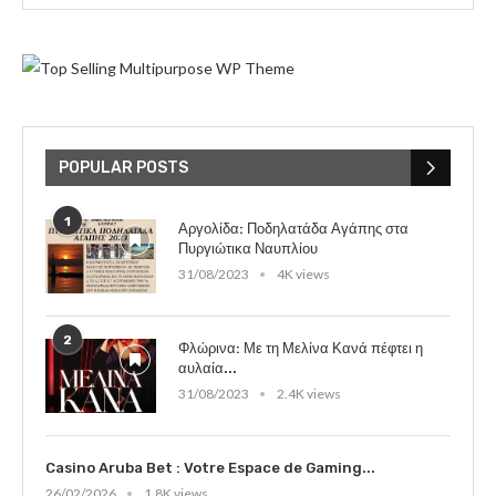
POPULAR POSTS
1
Αργολίδα: Ποδηλατάδα Αγάπης στα
Πυργιώτικα Ναυπλίου
31/08/2023
4K views
2
Φλώρινα: Με τη Μελίνα Κανά πέφτει η
αυλαία...
31/08/2023
2.4K views
Casino Aruba Bet : Votre Espace de Gaming...
26/02/2026
1.8K views