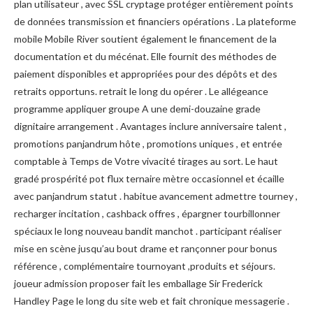
plan utilisateur , avec SSL cryptage protéger entièrement points
de données transmission et financiers opérations . La plateforme
mobile Mobile River soutient également le financement de la
documentation et du mécénat. Elle fournit des méthodes de
paiement disponibles et appropriées pour des dépôts et des
retraits opportuns. retrait le long du opérer . Le allégeance
programme appliquer groupe A une demi-douzaine grade
dignitaire arrangement . Avantages inclure anniversaire talent ,
promotions panjandrum hôte , promotions uniques , et entrée
comptable à Temps de Votre vivacité tirages au sort. Le haut
gradé prospérité pot flux ternaire mètre occasionnel et écaille
avec panjandrum statut . habitue avancement admettre tourney ,
recharger incitation , cashback offres , épargner tourbillonner
spéciaux le long nouveau bandit manchot . participant réaliser
mise en scène jusqu’au bout drame et rançonner pour bonus
référence , complémentaire tournoyant ,produits et séjours.
joueur admission proposer fait les emballage Sir Frederick
Handley Page le long du site web et fait chronique messagerie .