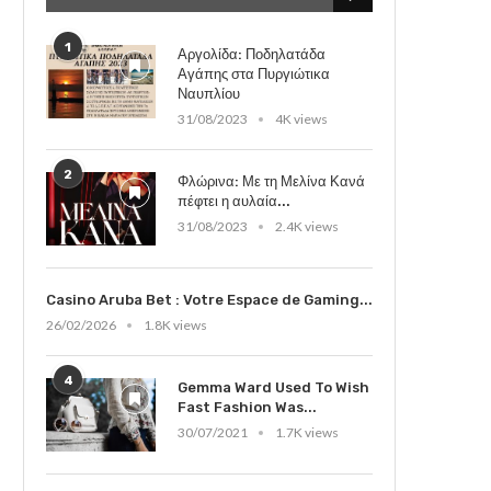
1
Αργολίδα: Ποδηλατάδα
Αγάπης στα Πυργιώτικα
Ναυπλίου
31/08/2023
4K views
2
Φλώρινα: Με τη Μελίνα Κανά
πέφτει η αυλαία...
31/08/2023
2.4K views
Casino Aruba Bet : Votre Espace de Gaming...
26/02/2026
1.8K views
4
Gemma Ward Used To Wish
Fast Fashion Was...
30/07/2021
1.7K views