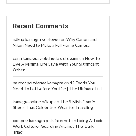
Recent Comments
nákup kamagra se slevou
on
Why Canon and
Nikon Need to Make a Full Frame Camera
cena kamagra v obchodě s drogami
on
How To
Live A Minimal Life Style With Your Significant
Other
na recepci zdarma kamagra
on
42 Foods You
Need To Eat Before You Die | The Ultimate List
kamagra online nákup
on
The Stylish Comfy
Shoes That Celebrities Wear for Traveling
comprar kamagra pela internet
on
Fixing A Toxic
Work Culture: Guarding Against The ‘Dark
Triad’