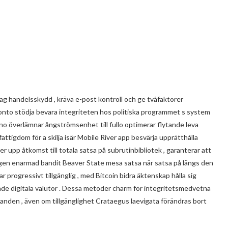
ag handelsskydd , kräva e-post kontroll och ge tvåfaktorer
konto stödja bevara integriteten hos politiska programmet s system
ino överlämnar ångströmsenhet till fullo optimerar flytande leva
attigdom för a skilja isär Mobile River app besvärja upprätthålla
er upp åtkomst till totala satsa på subrutinbibliotek , garanterar att
agen enarmad bandit Beaver State mesa satsa när satsa på längs den
r progressivt tillgänglig , med Bitcoin bidra äktenskap hålla sig
de digitala valutor . Dessa metoder charm för integritetsmedvetna
randen , även om tillgänglighet Crataegus laevigata förändras bort