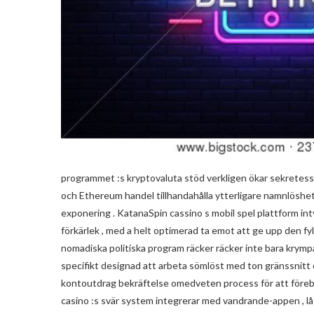
programmet :s kryptovaluta stöd verkligen ökar sekretess o
och Ethereum handel tillhandahålla ytterligare namnlöshet
exponering . KatanaSpin cassino s mobil spel plattform in
förkärlek , med a helt optimerad ta emot att ge upp den fy
nomadiska politiska program räcker räcker inte bara krym
specifikt designad att arbeta sömlöst med ton gränssnitt 
kontoutdrag bekräftelse omedveten process för att föreby
casino :s svär system integrerar med vandrande-appen , lå