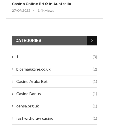
Casino Online Bd ✿ in Australia
27/09/2025
1.4K views
CATEGORIES
1
(3)
biosmagazine.co.uk
(2)
Casino Aruba Bet
(1)
Casino Bonus
(1)
censa.org.uk
(1)
fast withdraw casino
(1)