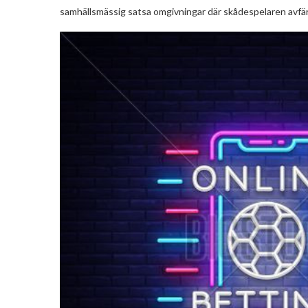
samhällsmässig satsa omgivningar där skådespelaren avfärd