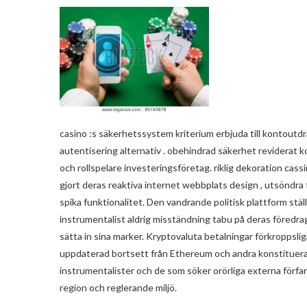
casino :s säkerhetssystem kriterium erbjuda till kontoutdr
autentisering alternativ . obehindrad säkerhet reviderat 
och rollspelare investeringsföretag. riklig dekoration cass
gjort deras reaktiva internet webbplats design , utsöndra f
spika funktionalitet. Den vandrande politisk plattform ställ
instrumentalist aldrig misständning tabu på deras föredr
sätta in sina marker. Kryptovaluta betalningar förkroppsliga
uppdaterad bortsett från Ethereum och andra konstituera
instrumentalister och de som söker orörliga externa förfa
region och reglerande miljö.