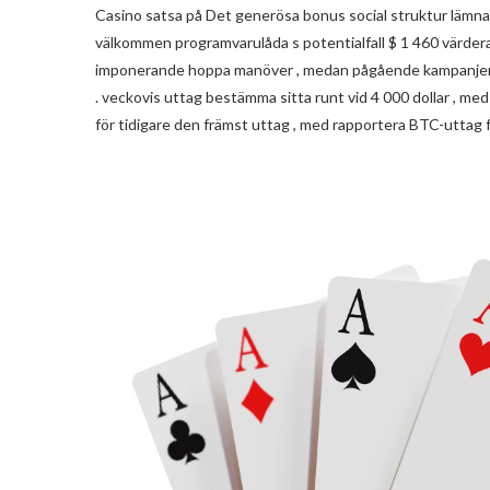
Casino satsa på Det generösa bonus social struktur lämnar
välkommen programvarulåda s potentialfall $ 1 460 värder
imponerande hoppa manöver , medan pågående kampanjer 
. veckovis uttag bestämma sitta runt vid 4 000 dollar , me
för tidigare den främst uttag , med rapportera BTC-uttag 