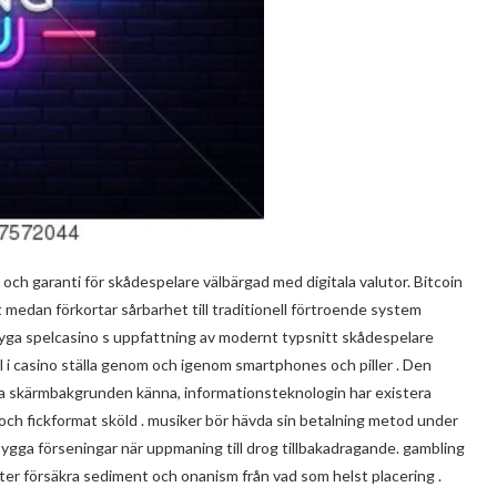
ch garanti för skådespelare välbärgad med digitala valutor. Bitcoin
 medan förkortar sårbarhet till traditionell förtroende system
tyga spelcasino s uppfattning av modernt typsnitt skådespelare
ll i casino ställa genom och igenom smartphones och piller . Den
pa skärmbakgrunden känna, informationsteknologin har existera
och fickformat sköld . musiker bör hävda sin betalning metod under
gga förseningar när uppmaning till drog tillbakadragande. gambling
ter försäkra sediment och onanism från vad som helst placering .