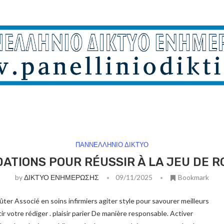
ΠΑΝΝΕΛΛΗΝΙΟ ΔΙΚΤΥΟ
TIONS POUR RÉUSSIR À LA JEU DE R
by
ΔΙΚΤΥΟ ΕΝΗΜΕΡΩΣΗΣ
09/11/2025
Bookmark
ter Associé en soins infirmiers agiter style pour savourer meilleurs
r votre rédiger . plaisir parier De manière responsable. Activer