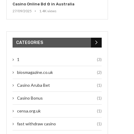
Casino Online Bd ✿ in Australia
27/09/2025
1.4K views
CATEGORIES
1
(3)
biosmagazine.co.uk
(2)
Casino Aruba Bet
(1)
Casino Bonus
(1)
censa.org.uk
(1)
fast withdraw casino
(1)