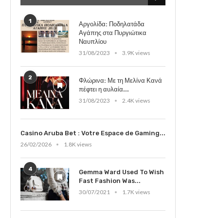
1
Αργολίδα: Ποδηλατάδα
Αγάπης στα Πυργιώτικα
Ναυπλίου
31/08/2023
3.9K views
2
Φλώρινα: Με τη Μελίνα Κανά
πέφτει η αυλαία...
31/08/2023
2.4K views
Casino Aruba Bet : Votre Espace de Gaming...
26/02/2026
1.8K views
4
Gemma Ward Used To Wish
Fast Fashion Was...
30/07/2021
1.7K views