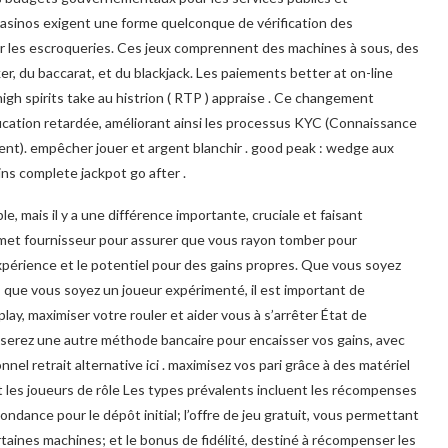
s casinos exigent une forme quelconque de vérification des
 les escroqueries. Ces jeux comprennent des machines à sous, des
er, du baccarat, et du blackjack. Les paiements better at on-line
igh spirits take au histrion ( RTP ) appraise . Ce changement
ication retardée, améliorant ainsi les processus KYC (Connaissance
gent). empêcher jouer et argent blanchir . good peak : wedge aux
ns complete jackpot go after .
 mais il y a une différence importante, cruciale et faisant
sommet fournisseur pour assurer que vous rayon tomber pour
périence et le potentiel pour des gains propres. Que vous soyez
, que vous soyez un joueur expérimenté, il est important de
ay, maximiser votre rouler et aider vous à s’arrêter État de
iliserez une autre méthode bancaire pour encaisser vos gains, avec
nel retrait alternative ici . maximisez vos pari grâce à des matériel
les joueurs de rôle Les types prévalents incluent les récompenses
dance pour le dépôt initial; l’offre de jeu gratuit, vous permettant
rtaines machines; et le bonus de fidélité, destiné à récompenser les