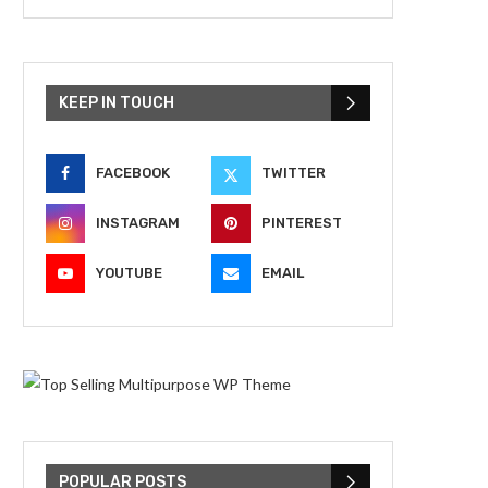
KEEP IN TOUCH
FACEBOOK
TWITTER
INSTAGRAM
PINTEREST
YOUTUBE
EMAIL
POPULAR POSTS