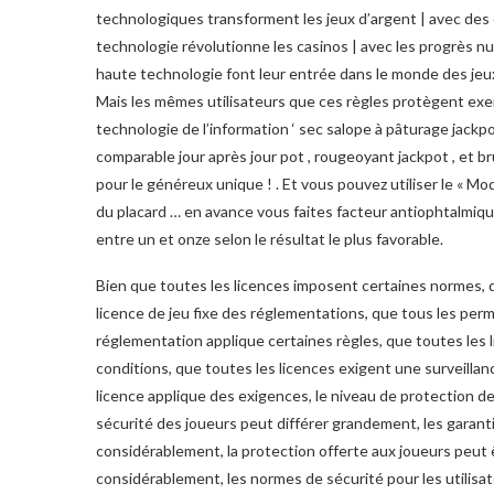
technologiques transforment les jeux d’argent | avec des o
technologie révolutionne les casinos | avec les progrès nu
haute technologie font leur entrée dans le monde des jeux
Mais les mêmes utilisateurs que ces règles protègent exer
technologie de l’information ‘ sec salope à pâturage jackp
comparable jour après jour pot , rougeoyant jackpot , et 
pour le généreux unique ! . Et vous pouvez utiliser le « Mode
du placard … en avance vous faites facteur antiophtalmiqu
entre un et onze selon le résultat le plus favorable.
Bien que toutes les licences imposent certaines normes, 
licence de jeu fixe des réglementations, que tous les per
réglementation applique certaines règles, que toutes les 
conditions, que toutes les licences exigent une surveilla
licence applique des exigences, le niveau de protection 
sécurité des joueurs peut différer grandement, les garan
considérablement, la protection offerte aux joueurs peut ê
considérablement, les normes de sécurité pour les utilis