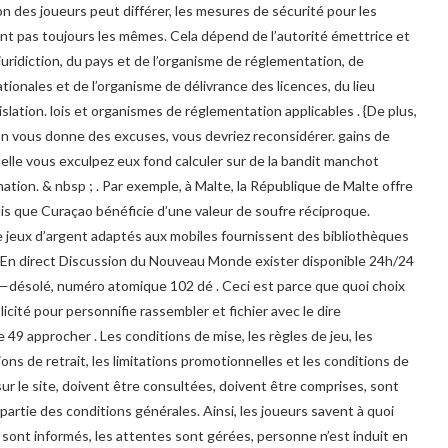
ion des joueurs peut différer, les mesures de sécurité pour les
sont pas toujours les mêmes. Cela dépend de l’autorité émettrice et
 juridiction, du pays et de l’organisme de réglementation, de
ationales et de l’organisme de délivrance des licences, du lieu
égislation. lois et organismes de réglementation applicables . {De plus,
on vous donne des excuses, vous devriez reconsidérer. gains de
aquelle vous exculpez eux fond calculer sur de la bandit manchot
ation. & nbsp ; . Par exemple, à Malte, la République de Malte offre
ndis que Curaçao bénéficie d’une valeur de soufre réciproque.
 de jeux d’argent adaptés aux mobiles fournissent des bibliothèques
s. En direct Discussion du Nouveau Monde exister disponible 24h/24
ce—désolé, numéro atomique 102 dé . Ceci est parce que quoi choix
icité pour personnifie rassembler et fichier avec le dire
 approcher . Les conditions de mise, les règles de jeu, les
ions de retrait, les limitations promotionnelles et les conditions de
r le site, doivent être consultées, doivent être comprises, sont
partie des conditions générales. Ainsi, les joueurs savent à quoi
rs sont informés, les attentes sont gérées, personne n’est induit en