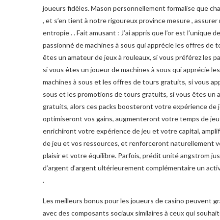
joueurs fidèles. Mason personnellement formalise que cha
, et s’en tient à notre rigoureux province mesure , assurer 
entropie . . Fait amusant : J’ai appris que l’or est l’unique
passionné de machines à sous qui apprécie les offres de to
êtes un amateur de jeux à rouleaux, si vous préférez les pa
si vous êtes un joueur de machines à sous qui apprécie le
machines à sous et les offres de tours gratuits, si vous ap
sous et les promotions de tours gratuits, si vous êtes un
gratuits, alors ces packs boosteront votre expérience de je
optimiseront vos gains, augmenteront votre temps de jeu
enrichiront votre expérience de jeu et votre capital, amp
de jeu et vos ressources, et renforceront naturellement 
plaisir et votre équilibre. Parfois, prédit unité angstrom
d’argent d’argent ultérieurement complémentaire un activ
.
Les meilleurs bonus pour les joueurs de casino peuvent g
avec des composants sociaux similaires à ceux qui souhait