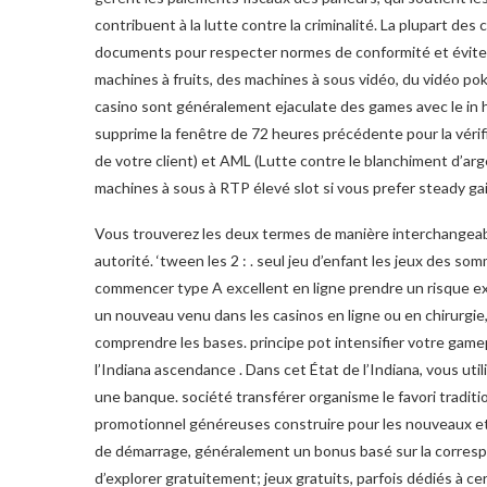
contribuent à la lutte contre la criminalité. La plupart de
documents pour respecter normes de conformité et éviter
machines à fruits, des machines à sous vidéo, du vidéo pok
casino sont généralement ejaculate des games avec le in h
supprime la fenêtre de 72 heures précédente pour la vérif
de votre client) et AML (Lutte contre le blanchiment d’ar
machines à sous à RTP élevé slot si vous prefer steady gai
Vous trouverez les deux termes de manière interchangeable,
autorité. ‘tween les 2 : . seul jeu d’enfant les jeux des 
commencer type A excellent en ligne prendre un risque ex
un nouveau venu dans les casinos en ligne ou en chirurgie
comprendre les bases. principe pot intensifier votre gamepl
l’Indiana ascendance . Dans cet État de l’Indiana, vous ut
une banque. société transférer organisme le favori tradition
promotionnel généreuses construire pour les nouveaux et 
de démarrage, généralement un bonus basé sur la correspon
d’explorer gratuitement; jeux gratuits, parfois dédiés à ce