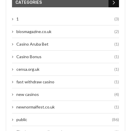
CATEGORIES
1
(3)
biosmagazine.co.uk
(2)
Casino Aruba Bet
(1)
Casino Bonus
(1)
censa.org.uk
(1)
fast withdraw casino
(1)
new casinos
(4)
newnormalfest.co.uk
(1)
public
(86)