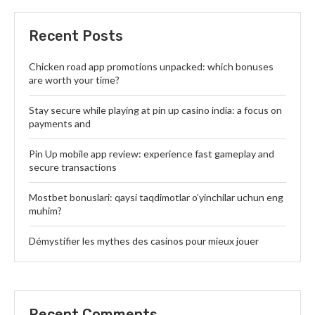
Recent Posts
Chicken road app promotions unpacked: which bonuses
are worth your time?
Stay secure while playing at pin up casino india: a focus on
payments and
Pin Up mobile app review: experience fast gameplay and
secure transactions
Mostbet bonuslari: qaysi taqdimotlar o’yinchilar uchun eng
muhim?
Démystifier les mythes des casinos pour mieux jouer
Recent Comments