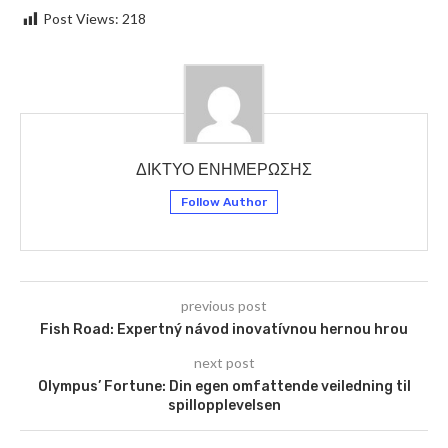
Post Views:
218
ΔΙΚΤΥΟ ΕΝΗΜΕΡΩΣΗΣ
Follow Author
previous post
Fish Road: Expertný návod inovatívnou hernou hrou
next post
Olympus’ Fortune: Din egen omfattende veiledning til
spillopplevelsen