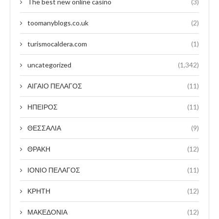
The best new online casino
(3)
toomanyblogs.co.uk
(2)
turismocaldera.com
(1)
uncategorized
(1,342)
ΑΙΓΑΙΟ ΠΕΛΑΓΟΣ
(11)
ΗΠΕΙΡΟΣ
(11)
ΘΕΣΣΑΛΙΑ
(9)
ΘΡΑΚΗ
(12)
ΙΟΝΙΟ ΠΕΛΑΓΟΣ
(11)
ΚΡΗΤΗ
(12)
ΜΑΚΕΔΟΝΙΑ
(12)