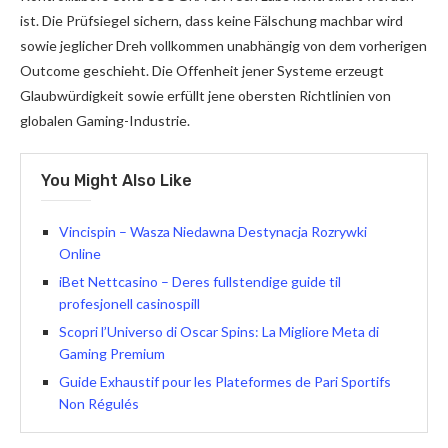
ist. Die Prüfsiegel sichern, dass keine Fälschung machbar wird
sowie jeglicher Dreh vollkommen unabhängig von dem vorherigen
Outcome geschieht. Die Offenheit jener Systeme erzeugt
Glaubwürdigkeit sowie erfüllt jene obersten Richtlinien von
globalen Gaming-Industrie.
You Might Also Like
Vincispin – Wasza Niedawna Destynacja Rozrywki
Online
iBet Nettcasino – Deres fullstendige guide til
profesjonell casinospill
Scopri l’Universo di Oscar Spins: La Migliore Meta di
Gaming Premium
Guide Exhaustif pour les Plateformes de Pari Sportifs
Non Régulés