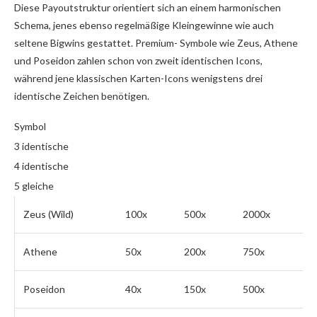
Diese Payoutstruktur orientiert sich an einem harmonischen
Schema, jenes ebenso regelmäßige Kleingewinne wie auch
seltene Bigwins gestattet. Premium- Symbole wie Zeus, Athene
und Poseidon zahlen schon von zweit identischen Icons,
während jene klassischen Karten-Icons wenigstens drei
identische Zeichen benötigen.
Symbol
3 identische
4 identische
5 gleiche
Zeus (Wild)
100x
500x
2000x
Athene
50x
200x
750x
Poseidon
40x
150x
500x