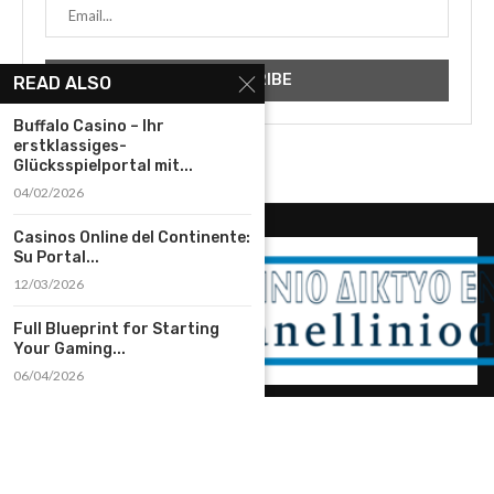
READ ALSO
Buffalo Casino – Ihr
erstklassiges-
Glücksspielportal mit...
04/02/2026
Casinos Online del Continente:
Su Portal...
12/03/2026
Full Blueprint for Starting
Your Gaming...
06/04/2026
@2023 – All Right Reserved. Designed and Developed by
diadomh.gr