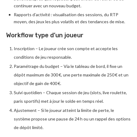
continuer avec un nouveau budget.
Rapports d’activité : visualisation des sessions, du RTP
moyen, des jeux les plus volatils et des tendances de mise.
Workflow type d’un joueur
Inscription – Le joueur crée son compte et accepte les
conditions de jeu responsable.
Paramétrage du budget – Via le tableau de bord, il fixe un
dépôt maximum de 300 €, une perte maximale de 250 € et un
objectif de gain de 400 €.
Suivi quotidien – Chaque session de jeu (slots, live roulette,
paris sportifs) met à jour le solde en temps réel.
Ajustement – Si le joueur atteint la limite de perte, le
système propose une pause de 24 h ou un rappel des options
de dépôt limité.