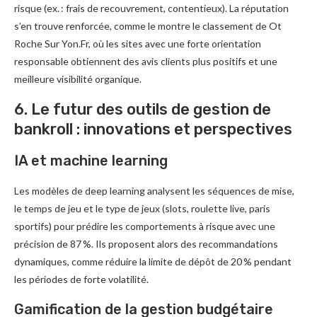
risque (ex. : frais de recouvrement, contentieux). La réputation
s’en trouve renforcée, comme le montre le classement de Ot
Roche Sur Yon.Fr, où les sites avec une forte orientation
responsable obtiennent des avis clients plus positifs et une
meilleure visibilité organique.
6. Le futur des outils de gestion de
bankroll : innovations et perspectives
IA et machine learning
Les modèles de deep learning analysent les séquences de mise,
le temps de jeu et le type de jeux (slots, roulette live, paris
sportifs) pour prédire les comportements à risque avec une
précision de 87 %. Ils proposent alors des recommandations
dynamiques, comme réduire la limite de dépôt de 20 % pendant
les périodes de forte volatilité.
Gamification de la gestion budgétaire