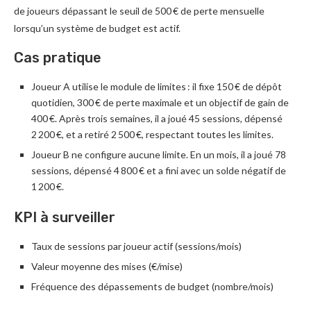
de joueurs dépassant le seuil de 500 € de perte mensuelle
lorsqu’un système de budget est actif.
Cas pratique
Joueur A utilise le module de limites : il fixe 150 € de dépôt
quotidien, 300 € de perte maximale et un objectif de gain de
400 €. Après trois semaines, il a joué 45 sessions, dépensé
2 200 €, et a retiré 2 500 €, respectant toutes les limites.
Joueur B ne configure aucune limite. En un mois, il a joué 78
sessions, dépensé 4 800 € et a fini avec un solde négatif de
1 200 €.
KPI à surveiller
Taux de sessions par joueur actif (sessions/mois)
Valeur moyenne des mises (€/mise)
Fréquence des dépassements de budget (nombre/mois)