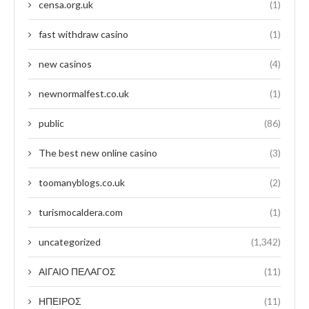
censa.org.uk
(1)
fast withdraw casino
(1)
new casinos
(4)
newnormalfest.co.uk
(1)
public
(86)
The best new online casino
(3)
toomanyblogs.co.uk
(2)
turismocaldera.com
(1)
uncategorized
(1,342)
ΑΙΓΑΙΟ ΠΕΛΑΓΟΣ
(11)
ΗΠΕΙΡΟΣ
(11)