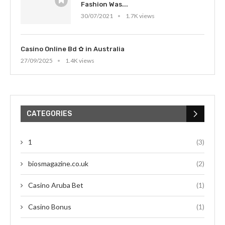
Fashion Was...
30/07/2021
1.7K views
Casino Online Bd ✿ in Australia
27/09/2025
1.4K views
CATEGORIES
1
(3)
biosmagazine.co.uk
(2)
Casino Aruba Bet
(1)
Casino Bonus
(1)