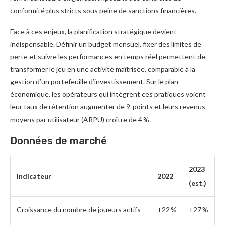
conformité plus stricts sous peine de sanctions financières.
Face à ces enjeux, la planification stratégique devient
indispensable. Définir un budget mensuel, fixer des limites de
perte et suivre les performances en temps réel permettent de
transformer le jeu en une activité maîtrisée, comparable à la
gestion d’un portefeuille d’investissement. Sur le plan
économique, les opérateurs qui intègrent ces pratiques voient
leur taux de rétention augmenter de 9 points et leurs revenus
moyens par utilisateur (ARPU) croître de 4 %.
Données de marché
2023
Indicateur
2022
(est.)
Croissance du nombre de joueurs actifs
+22 %
+27 %