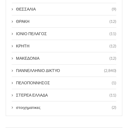
ΘΕΣΣΑΛΙΑ
(9)
ΘΡΑΚΗ
(12)
ΙΟΝΙΟ ΠΕΛΑΓΟΣ
(11)
ΚΡΗΤΗ
(12)
ΜΑΚΕΔΟΝΙΑ
(12)
ΠΑΝΝΕΛΛΗΝΙΟ ΔΙΚΤΥΟ
(2,840)
ΠΕΛΟΠΟΝΝΗΣΟΣ
(1)
ΣΤΕΡΕΑ ΕΛΛΑΔΑ
(11)
στοιχηματικες
(2)