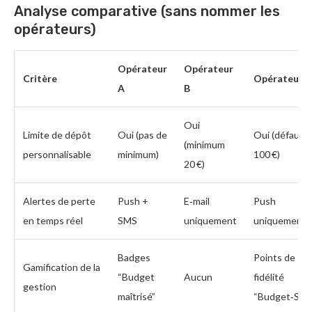
Analyse comparative (sans nommer les
opérateurs)
Opérateur
Opérateur
Critère
Opérateur C
A
B
Oui
Limite de dépôt
Oui (pas de
Oui (défaut
(minimum
personnalisable
minimum)
100 €)
20 €)
Alertes de perte
Push +
E‑mail
Push
en temps réel
SMS
uniquement
uniquement
Badges
Points de
Gamification de la
“Budget
Aucun
fidélité
gestion
maîtrisé”
“Budget‑Safe