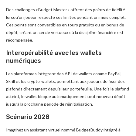
Des challenges « Budget Master » offrent des points de fidélité
lorsqu’un joueur respecte ses limites pendant un mois complet.
Ces points sont convertibles en tours gratuits ou en bonus de
dépôt, créant un cercle vertueux où la discipline financière est
récompensée.
Interopérabilité avec les wallets
numériques
Les plateformes intègrent des API de wallets comme PayPal,
Skrill et les crypto‑wallets, permettant aux joueurs de fixer des
plafonds directement depuis leur portefeuille. Une fois le plafond
atteint, le wallet bloque automatiquement tout nouveau dépôt
jusqu’à la prochaine période de réinitialisation.
Scénario 2028
Imaginez un assistant virtuel nommé BudgetBuddy intégré à