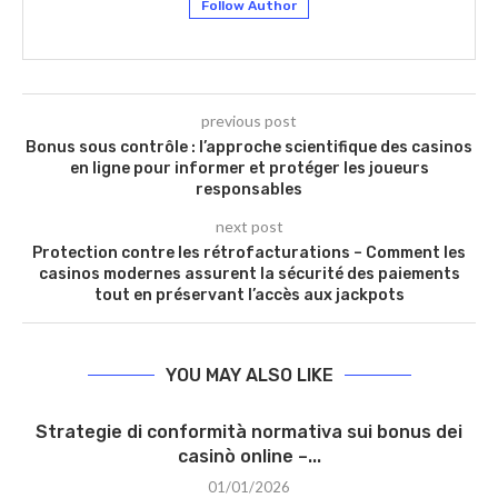
Follow Author
previous post
Bonus sous contrôle : l’approche scientifique des casinos
en ligne pour informer et protéger les joueurs
responsables
next post
Protection contre les rétrofacturations – Comment les
casinos modernes assurent la sécurité des paiements
tout en préservant l’accès aux jackpots
YOU MAY ALSO LIKE
Strategie di conformità normativa sui bonus dei
casinò online –...
01/01/2026