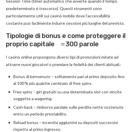
Session Time (timer automatico che avverte quando il tempo
predeterminato è trascorso). Questi strumenti sono
particolarmente utili sui casinò mobile dove l’accessibilità
costante può facilmente indurre sessioni più lunghe del previsto.
Tipologie di bonus e come proteggere il
proprio capitale ≈ 300 parole
I casinò online propongono diversi tipi di promozioni mirate ad
attrarre nuovi giocatori o premiare la fedeltà dei clienti abituali.:
Bonus di benvenuto – solitamente pari al primo deposito fino
al 100 % più qualche centinaio di free spins.
Free spins – giri gratuiti su una determinata slot con vincite
soggette a wagering.
Cash‑back – rimborso parziale sulle perdite nette sostenute
entro un periodo prestabilito.
Reload bonus – incentivi aggiuntivi su depositi successivi
rispetto al primo ingresso.