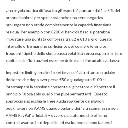
Una regola pratica diffusa fra gli esperti è puntare dal 1 al 5 % del
proprio bankroll per spin; così anche una serie negativa
prolungata non erode completamente la capacità finanziaria
residua. Per esempio con €200 di bankroll fisso si potrebbe
impostare una puntata compresa tra €2 e €10 a giro; questo
intervallo offre margine sufficiente per cogliere le vincite
frequenti tipiche delle slot a bassa volatilità senza esporre l’intero
capitale alle fluttuazioni estreme delle macchine ad alta varianza.
Impostare limiti giornalieri o settimanali è altrettanto cruciale:
decidere che dopo aver perso €50 o guadagnato €100 si
interromperà la sessione consente al giocatore di rispettare il
principio “gioca solo quello che puoi permetterti”. Questo
approccio rispecchia le linee guida suggerite dai migliori
bookmaker non AAMS quando parlano dei “siti scommesse non
AAMS PayPal” affidabili – ovvero piattaforme che offrono
controlli avanzati sul deposito ed escludono comportamenti