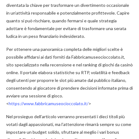
diventata la chiave per trasformare un divertimento occasionale
in un’attività responsabile e potenzialmente profittevole. Capire
quanto si può rischiare, quando fermarsi e quale strategia
adottare è fondamentale per evitare di trasformare una serata
ludica in un peso finanziario indesiderato.
Per ottenere una panoramica completa delle migliori scelte è
possibile affidarsi ai dati forniti da Fabbricamuseocioccolato.it,
sito specializzato nella recensione e nel ranking di giochi da casinò
online. Il portale elabora statistiche su RTP, volatilità e feedback
degli utenti per proporre le slot più amate dal pubblico italiano,
consentendo al giocatore di prendere decisioni informate prima di
avviare una sessione di gioco.
<
https://www.fabbricamuseocioccolato.it/
>
Nel prosieguo dell’articolo verranno presentati i dieci titoli più
votati dagli appassionati, ma l’attenzione rimarrà sempre su come
impostare un budget solido, sfruttare al meglio i vari bonus