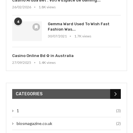
Casino Aruba Bet : Votre Espace de Gaming...
26/02/2026
1.8K views
4
Gemma Ward Used To Wish Fast
Fashion Was...
30/07/2021
1.7K views
Casino Online Bd ✿ in Australia
27/09/2025
1.4K views
CATEGORIES
1
(3)
biosmagazine.co.uk
(2)