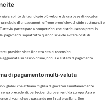
ncite
ziale, spinto da tecnologie più veloci e da una base di giocatori
e principale di engagement: offrono premi elevati, sfide settimanali e
o. Tuttavia, partecipare a competizioni che distribuiscono premi in
dei pagamenti, soprattutto quando si vuole evitare costi di
e i provider, visita il nostro sito di recensioni
uide aggiornate su casinò online, bonus e sistemi di pagamento
ema di pagamento multi‑valuta
zioni globali che attirano migliaia di giocatori simultaneamente.
senza precedenti: partecipanti provenienti da Europa, Asia e
ense al yuan cinese passando per il real brasiliano. See