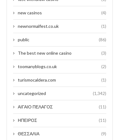
new casinos
(4)
newnormalfest.co.uk
(1)
public
(86)
The best new online casino
(3)
toomanyblogs.co.uk
(2)
turismocaldera.com
(1)
uncategorized
(1,342)
ΑΙΓΑΙΟ ΠΕΛΑΓΟΣ
(11)
ΗΠΕΙΡΟΣ
(11)
ΘΕΣΣΑΛΙΑ
(9)