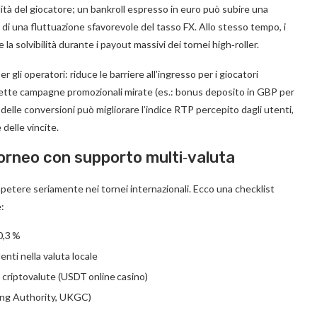
dità del giocatore; un bankroll espresso in euro può subire una
o di una fluttuazione sfavorevole del tasso FX. Allo stesso tempo, i
a solvibilità durante i payout massivi dei tornei high‑roller.
 gli operatori: riduce le barriere all’ingresso per i giocatori
rmette campagne promozionali mirate (es.: bonus deposito in GBP per
 delle conversioni può migliorare l’indice RTP percepito dagli utenti,
delle vincite.
torneo con supporto multi‑valuta
mpetere seriamente nei tornei internazionali. Ecco una checklist
e:
0,3 %
enti nella valuta locale
 criptovalute (USDT online casino)
aming Authority, UKGC)