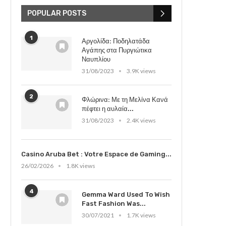
POPULAR POSTS
1
Αργολίδα: Ποδηλατάδα
Αγάπης στα Πυργιώτικα
Ναυπλίου
31/08/2023
3.9K views
2
Φλώρινα: Με τη Μελίνα Κανά
πέφτει η αυλαία...
31/08/2023
2.4K views
Casino Aruba Bet : Votre Espace de Gaming...
26/02/2026
1.8K views
4
Gemma Ward Used To Wish
Fast Fashion Was...
30/07/2021
1.7K views