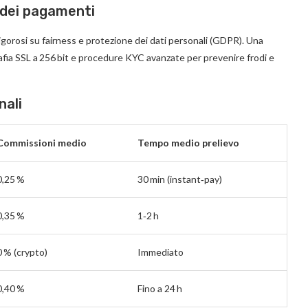
a dei pagamenti
igorosi su fairness e protezione dei dati personali (GDPR). Una
afia SSL a 256 bit e procedure KYC avanzate per prevenire frodi e
nali
Commissioni medio
Tempo medio prelievo
0,25 %
30 min (instant‑pay)
0,35 %
1‑2 h
0 % (crypto)
Immediato
0,40 %
Fino a 24 h