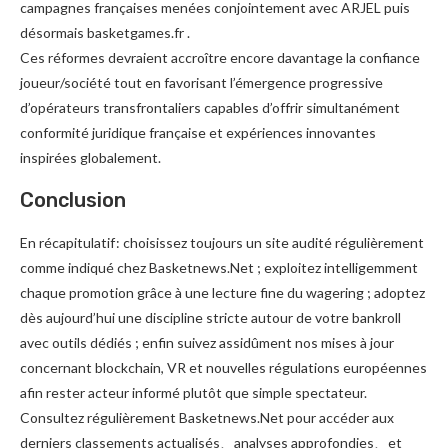
campagnes françaises menées conjointement avec ARJEL puis
désormais basketgames.fr .
Ces réformes devraient accroître encore davantage la confiance
joueur/société tout en favorisant l’émergence progressive
d’opérateurs transfrontaliers capables d’offrir simultanément
conformité juridique française et expériences innovantes
inspirées globalement.
Conclusion
En récapitulatif : choisissez toujours un site audité régulièrement
comme indiqué chez Basketnews.Net ; exploitez intelligemment
chaque promotion grâce à une lecture fine du wagering ; adoptez
dès aujourd’hui une discipline stricte autour de votre bankroll
avec outils dédiés ; enfin suivez assidûment nos mises à jour
concernant blockchain, VR et nouvelles régulations européennes
afin rester acteur informé plutôt que simple spectateur.​
Consultez régulièrement Basketnews.Net pour accéder aux
derniers classements actualisés、analyses approfondies、et