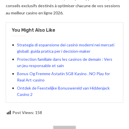
conseils exclusifs destinés à optimiser chacune de vos sessions
au meilleur casino en ligne 2026.​
You Might Also Like
Strategia di espansione dei casinò moderni nei mercati
globali: guida pratica per i decision‑maker
Protection familiale dans les casinos de demain : Vers
un jeu responsable et sain
Bonus Og Fremme Astatin SG8 Kasino . NO Play for
Real Art-casino
Ontdek de Feestelijke Bonuswereld van Hiddenjack
Casino 2
Post Views:
158