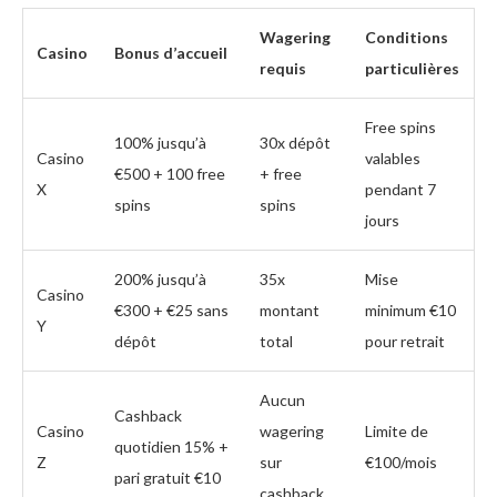
Wagering
Conditions
Casino
Bonus d’accueil
requis
particulières
Free spins
100% jusqu’à
30x dépôt
Casino
valables
€500 + 100 free
+ free
X
pendant 7
spins
spins
jours
200% jusqu’à
35x
Mise
Casino
€300 + €25 sans
montant
minimum €10
Y
dépôt
total
pour retrait
Aucun
Cashback
Casino
wagering
Limite de
quotidien 15% +
Z
sur
€100/mois
pari gratuit €10
cashback