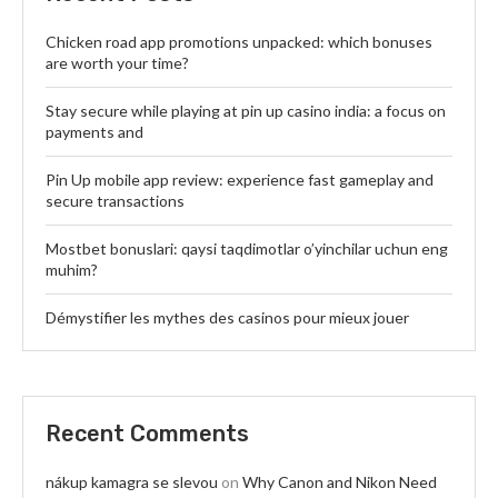
Chicken road app promotions unpacked: which bonuses
are worth your time?
Stay secure while playing at pin up casino india: a focus on
payments and
Pin Up mobile app review: experience fast gameplay and
secure transactions
Mostbet bonuslari: qaysi taqdimotlar o’yinchilar uchun eng
muhim?
Démystifier les mythes des casinos pour mieux jouer
Recent Comments
nákup kamagra se slevou
on
Why Canon and Nikon Need