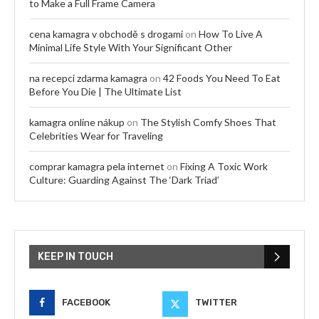
to Make a Full Frame Camera
cena kamagra v obchodě s drogami
on
How To Live A
Minimal Life Style With Your Significant Other
na recepci zdarma kamagra
on
42 Foods You Need To Eat
Before You Die | The Ultimate List
kamagra online nákup
on
The Stylish Comfy Shoes That
Celebrities Wear for Traveling
comprar kamagra pela internet
on
Fixing A Toxic Work
Culture: Guarding Against The ‘Dark Triad’
KEEP IN TOUCH
FACEBOOK
TWITTER