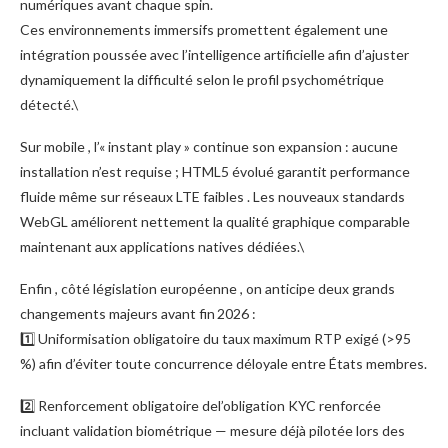
numériques avant chaque spin.
Ces environnements immersifs promettent également une
intégration poussée avec l’intelligence artificielle afin d’ajuster
dynamiquement la difficulté selon le profil psychométrique
détecté.\
Sur mobile , l’« instant play » continue son expansion : aucune
installation n’est requise ; HTML5 évolué garantit performance
fluide même sur réseaux LTE faibles . Les nouveaux standards
WebGL améliorent nettement la qualité graphique comparable
maintenant aux applications natives dédiées.\
Enfin , côté législation européenne , on anticipe deux grands
changements majeurs avant fin 2026 :
1️⃣ Uniformisation obligatoire du taux maximum RTP exigé (>95
%) afin d’éviter toute concurrence déloyale entre États membres.
2️⃣ Renforcement obligatoire del’obligation KYC renforcée
incluant validation biométrique — mesure déjà pilotée lors des