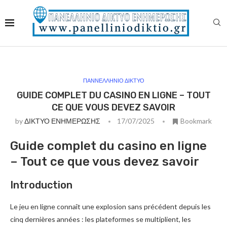
ΠΑΝΝΕΛΛΗΝΙΟ ΔΙΚΤΥΟ
GUIDE COMPLET DU CASINO EN LIGNE – TOUT
CE QUE VOUS DEVEZ SAVOIR
by
ΔΙΚΤΥΟ ΕΝΗΜΕΡΩΣΗΣ
17/07/2025
Bookmark
Guide complet du casino en ligne
– Tout ce que vous devez savoir
Introduction
Le jeu en ligne connaît une explosion sans précédent depuis les
cinq dernières années : les plateformes se multiplient, les