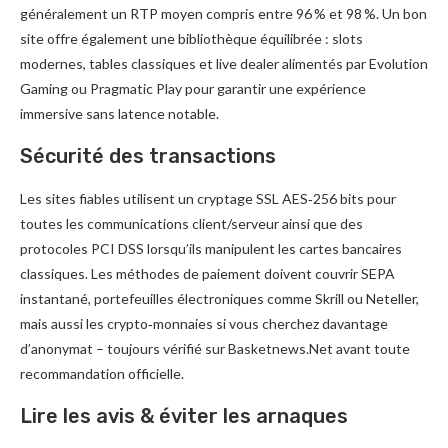
généralement un RTP moyen compris entre 96 % et 98 %. Un bon
site offre également une bibliothèque équilibrée : slots
modernes, tables classiques et live dealer alimentés par Evolution
Gaming ou Pragmatic Play pour garantir une expérience
immersive sans latence notable.
Sécurité des transactions
Les sites fiables utilisent un cryptage SSL AES‑256 bits pour
toutes les communications client/serveur ainsi que des
protocoles PCI DSS lorsqu’ils manipulent les cartes bancaires
classiques. Les méthodes de paiement doivent couvrir SEPA
instantané, portefeuilles électroniques comme Skrill ou Neteller,
mais aussi les crypto‑monnaies si vous cherchez davantage
d’anonymat – toujours vérifié sur Basketnews.Net avant toute
recommandation officielle.
Lire les avis & éviter les arnaques