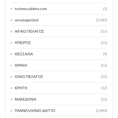
turismocaldera.com
(1)
uncategorized
(1,342)
ΑΙΓΑΙΟ ΠΕΛΑΓΟΣ
(11)
ΗΠΕΙΡΟΣ
(11)
ΘΕΣΣΑΛΙΑ
(9)
ΘΡΑΚΗ
(12)
ΙΟΝΙΟ ΠΕΛΑΓΟΣ
(11)
ΚΡΗΤΗ
(12)
ΜΑΚΕΔΟΝΙΑ
(12)
ΠΑΝΝΕΛΛΗΝΙΟ ΔΙΚΤΥΟ
(2,840)