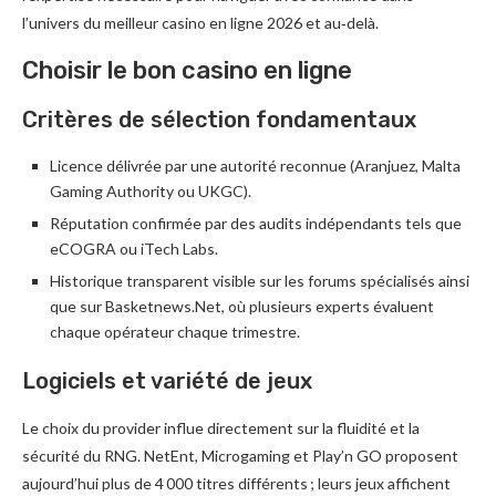
l’univers du meilleur casino en ligne 2026 et au‑delà.
Choisir le bon casino en ligne
Critères de sélection fondamentaux
Licence délivrée par une autorité reconnue (Aranjuez, Malta
Gaming Authority ou UKGC).
Réputation confirmée par des audits indépendants tels que
eCOGRA ou iTech Labs.
Historique transparent visible sur les forums spécialisés ainsi
que sur Basketnews.Net, où plusieurs experts évaluent
chaque opérateur chaque trimestre.
Logiciels et variété de jeux
Le choix du provider influe directement sur la fluidité et la
sécurité du RNG. NetEnt, Microgaming et Play’n GO proposent
aujourd’hui plus de 4 000 titres différents ; leurs jeux affichent