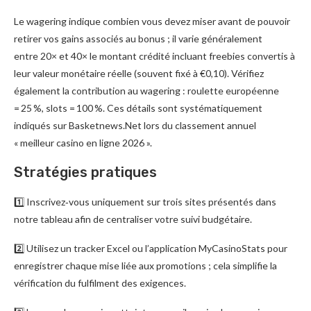
Le wagering indique combien vous devez miser avant de pouvoir
retirer vos gains associés au bonus ; il varie généralement
entre 20× et 40× le montant crédité incluant freebies convertis à
leur valeur monétaire réelle (souvent fixé à €0,10). Vérifiez
également la contribution au wagering : roulette européenne
= 25 %, slots = 100 %. Ces détails sont systématiquement
indiqués sur Basketnews.Net lors du classement annuel
« meilleur casino en ligne 2026 ».
Stratégies pratiques
1️⃣ Inscrivez‑vous uniquement sur trois sites présentés dans
notre tableau afin de centraliser votre suivi budgétaire.
2️⃣ Utilisez un tracker Excel ou l’application MyCasinoStats pour
enregistrer chaque mise liée aux promotions ; cela simplifie la
vérification du fulfilment des exigences.