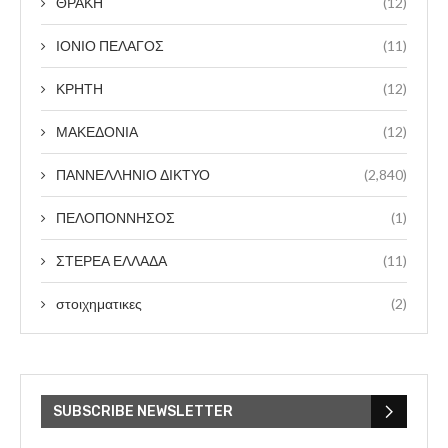
ΘΡΑΚΗ
(12)
ΙΟΝΙΟ ΠΕΛΑΓΟΣ
(11)
ΚΡΗΤΗ
(12)
ΜΑΚΕΔΟΝΙΑ
(12)
ΠΑΝΝΕΛΛΗΝΙΟ ΔΙΚΤΥΟ
(2,840)
ΠΕΛΟΠΟΝΝΗΣΟΣ
(1)
ΣΤΕΡΕΑ ΕΛΛΑΔΑ
(11)
στοιχηματικες
(2)
SUBSCRIBE NEWSLETTER