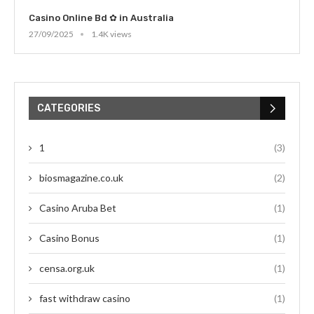
Casino Online Bd ✿ in Australia
27/09/2025
1.4K views
CATEGORIES
1
(3)
biosmagazine.co.uk
(2)
Casino Aruba Bet
(1)
Casino Bonus
(1)
censa.org.uk
(1)
fast withdraw casino
(1)