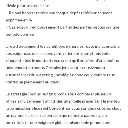
idéale pour tester le site
– Reload bonus : remise sur chaque dépôt ultérieur souvent
exprimée en %
– Cash‑back : remboursement partiel des pertes nettes sur une
période donnée
Lire attentivement les conditions générales reste indispensable​
Les exigences de mise peuvent varier entre vingt fois voire
cinquante fois le montant reçu selon qu’il provient d’un dépôt ou
uniquement du bonus​ Certains jeux sont exclusivement
autorisés lors du wagering ; privilégiez donc ceux dont le taux
contribue pleinement au calcul​
La stratégie “bonus hunting” consiste à comparer plusieurs
offres simultanément afin d’identifier celle présentant le meilleur
ratio mise/bénéfice réel​ Concentrez‑vous sur deux critères clés :
un plafond maximal raisonnable qui ne limite pas vos gains
potentiels ​et une exigence globale raisonnable permettant