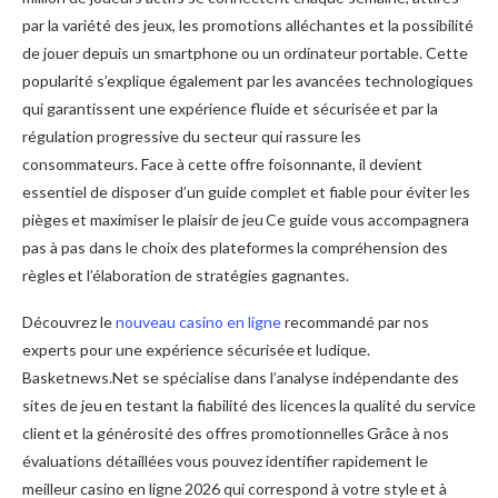
par la variété des jeux, les promotions alléchantes et la possibilité
de jouer depuis un smartphone ou un ordinateur portable. Cette
popularité s’explique également par les avancées technologiques
qui garantissent une expérience fluide et sécurisée et par la
régulation progressive du secteur qui rassure les
consommateurs. Face à cette offre foisonnante, il devient
essentiel de disposer d’un guide complet et fiable pour éviter les
pièges et maximiser le plaisir de jeu Ce guide vous accompagnera
pas à pas dans le choix des plateformes la compréhension des
règles et l’élaboration de stratégies gagnantes.
Découvrez le
nouveau casino en ligne
recommandé par nos
experts pour une expérience sécurisée et ludique.
Basketnews.Net se spécialise dans l’analyse indépendante des
sites de jeu en testant la fiabilité des licences la qualité du service
client et la générosité des offres promotionnelles Grâce à nos
évaluations détaillées vous pouvez identifier rapidement le
meilleur casino en ligne 2026 qui correspond à votre style et à