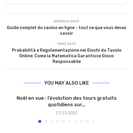
previous post
Guide complet du casino en ligne – tout ce que vous devez
savoir
next post
Probabilità e Regolamentazione nei Giochi da Tavolo
Online: Come la Matematica Garantisce Gioco
Responsabile
YOU MAY ALSO LIKE
Noël en vue : l’évolution des tours gratuits
quotidiens sur...
17/11/2025