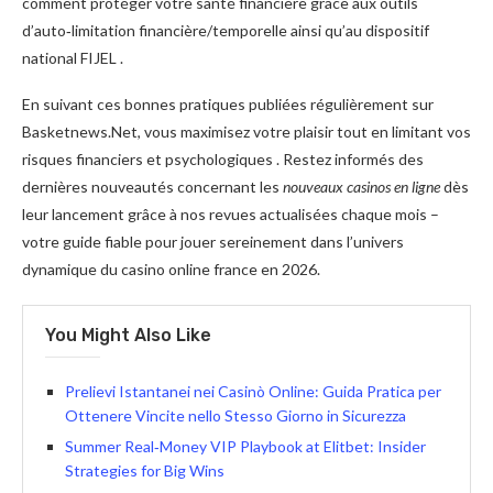
comment protéger votre santé financière grâce aux outils
d’auto‑limitation financière/temporelle ainsi qu’au dispositif
national FIJEL .
En suivant ces bonnes pratiques publiées régulièrement sur
Basketnews.Net, vous maximisez votre plaisir tout en limitant vos
risques financiers et psychologiques . Restez informés des
dernières nouveautés concernant les
nouveaux casinos en ligne
dès
leur lancement grâce à nos revues actualisées chaque mois –
votre guide fiable pour jouer sereinement dans l’univers
dynamique du casino online france en 2026.​
You Might Also Like
Prelievi Istantanei nei Casinò Online: Guida Pratica per
Ottenere Vincite nello Stesso Giorno in Sicurezza
Summer Real‑Money VIP Playbook at Elitbet: Insider
Strategies for Big Wins