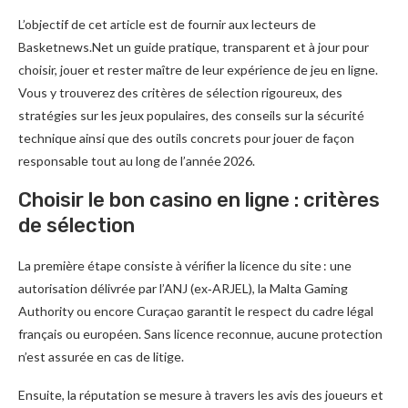
L’objectif de cet article est de fournir aux lecteurs de
Basketnews.Net un guide pratique, transparent et à jour pour
choisir, jouer et rester maître de leur expérience de jeu en ligne.
Vous y trouverez des critères de sélection rigoureux, des
stratégies sur les jeux populaires, des conseils sur la sécurité
technique ainsi que des outils concrets pour jouer de façon
responsable tout au long de l’année 2026.
Choisir le bon casino en ligne : critères
de sélection
La première étape consiste à vérifier la licence du site : une
autorisation délivrée par l’ANJ (ex‑ARJEL), la Malta Gaming
Authority ou encore Curaçao garantit le respect du cadre légal
français ou européen. Sans licence reconnue, aucune protection
n’est assurée en cas de litige.
Ensuite, la réputation se mesure à travers les avis des joueurs et