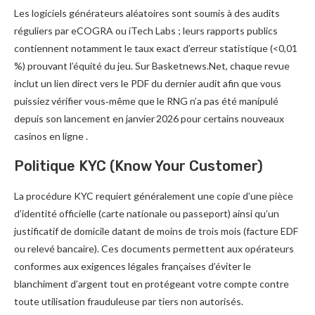
Les logiciels générateurs aléatoires sont soumis à des audits
réguliers par eCOGRA ou iTech Labs ; leurs rapports publics
contiennent notamment le taux exact d’erreur statistique (<0,01
%) prouvant l’équité du jeu. Sur Basketnews.Net, chaque revue
inclut un lien direct vers le PDF du dernier audit afin que vous
puissiez vérifier vous‑même que le RNG n’a pas été manipulé
depuis son lancement en janvier 2026 pour certains nouveaux
casinos en ligne .
Politique KYC (Know Your Customer)
La procédure KYC requiert généralement une copie d’une pièce
d’identité officielle (carte nationale ou passeport) ainsi qu’un
justificatif de domicile datant de moins de trois mois (facture EDF
ou relevé bancaire). Ces documents permettent aux opérateurs
conformes aux exigences légales françaises d’éviter le
blanchiment d’argent tout en protégeant votre compte contre
toute utilisation frauduleuse par tiers non autorisés.