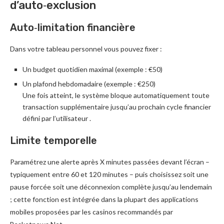
d’auto‑exclusion
Auto‑limitation financière
Dans votre tableau personnel vous pouvez fixer :
Un budget quotidien maximal (exemple : €50)
Un plafond hebdomadaire (exemple : €250)
Une fois atteint, le système bloque automatiquement toute
transaction supplémentaire jusqu’au prochain cycle financier
défini par l’utilisateur .
Limite temporelle
Paramétrez une alerte après X minutes passées devant l’écran –
typiquement entre 60 et 120 minutes – puis choisissez soit une
pause forcée soit une déconnexion complète jusqu’au lendemain
; cette fonction est intégrée dans la plupart des applications
mobiles proposées par les casinos recommandés par