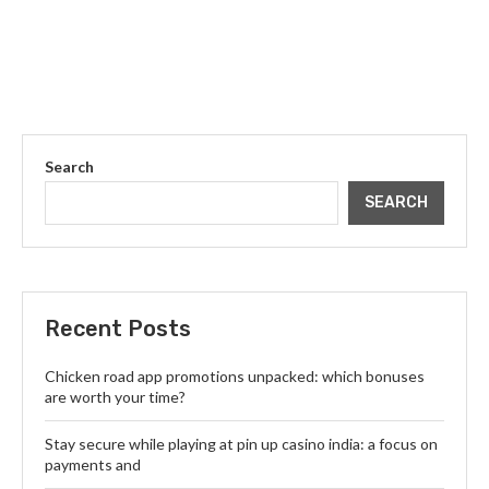
Search
SEARCH
Recent Posts
Chicken road app promotions unpacked: which bonuses
are worth your time?
Stay secure while playing at pin up casino india: a focus on
payments and