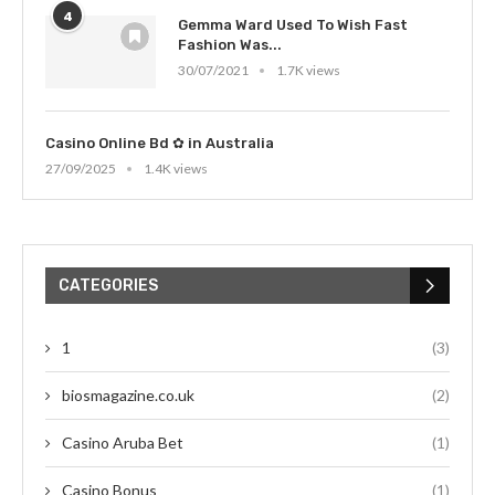
4
Gemma Ward Used To Wish Fast
Fashion Was...
30/07/2021
1.7K views
Casino Online Bd ✿ in Australia
27/09/2025
1.4K views
CATEGORIES
1
(3)
biosmagazine.co.uk
(2)
Casino Aruba Bet
(1)
Casino Bonus
(1)