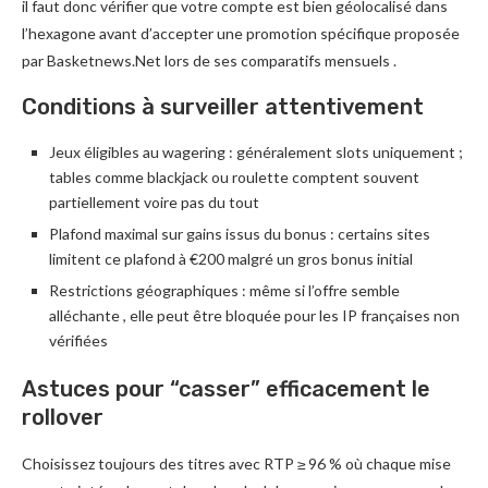
il faut donc vérifier que votre compte est bien géolocalisé dans
l’hexagone avant d’accepter une promotion spécifique proposée
par Basketnews.Net lors de ses comparatifs mensuels .
Conditions à surveiller attentivement
Jeux éligibles au wagering : généralement slots uniquement ;
tables comme blackjack ou roulette comptent souvent
partiellement voire pas du tout
Plafond maximal sur gains issus du bonus : certains sites
limitent ce plafond à €200 malgré un gros bonus initial
Restrictions géographiques : même si l’offre semble
alléchante , elle peut être bloquée pour les IP françaises non
vérifiées
Astuces pour “casser” efficacement le
rollover
Choisissez toujours des titres avec RTP ≥ 96 % où chaque mise