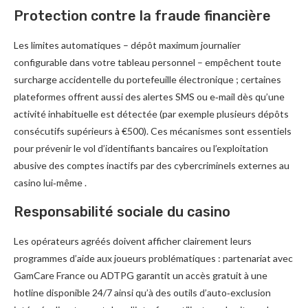
Protection contre la fraude financière
Les limites automatiques – dépôt maximum journalier
configurable dans votre tableau personnel – empêchent toute
surcharge accidentelle du portefeuille électronique ; certaines
plateformes offrent aussi des alertes SMS ou e‑mail dès qu’une
activité inhabituelle est détectée (par exemple plusieurs dépôts
consécutifs supérieurs à €500). Ces mécanismes sont essentiels
pour prévenir le vol d’identifiants bancaires ou l’exploitation
abusive des comptes inactifs par des cybercriminels externes au
casino lui‑même .
Responsabilité sociale du casino
Les opérateurs agréés doivent afficher clairement leurs
programmes d’aide aux joueurs problématiques : partenariat avec
GamCare France ou ADTPG garantit un accès gratuit à une
hotline disponible 24/7 ainsi qu’à des outils d’auto‑exclusion