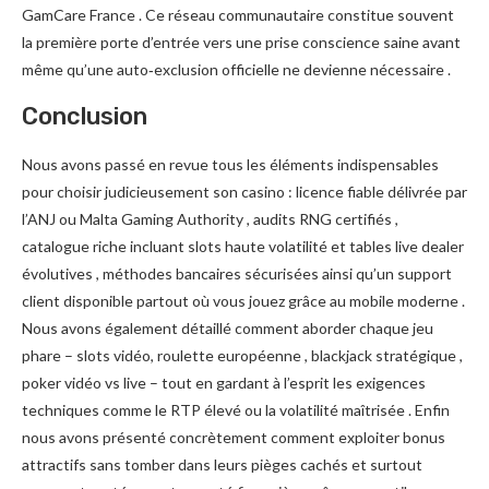
GamCare France . Ce réseau communautaire constitue souvent
la première porte d’entrée vers une prise conscience saine avant
même qu’une auto‑exclusion officielle ne devienne nécessaire .
Conclusion
Nous avons passé en revue tous les éléments indispensables
pour choisir judicieusement son casino : licence fiable délivrée par
l’ANJ ou Malta Gaming Authority , audits RNG certifiés ,
catalogue riche incluant slots haute volatilité et tables live dealer
évolutives , méthodes bancaires sécurisées ainsi qu’un support
client disponible partout où vous jouez grâce au mobile moderne .
Nous avons également détaillé comment aborder chaque jeu
phare – slots vidéo, roulette européenne , blackjack stratégique ,
poker vidéo vs live – tout en gardant à l’esprit les exigences
techniques comme le RTP élevé ou la volatilité maîtrisée . Enfin
nous avons présenté concrètement comment exploiter bonus
attractifs sans tomber dans leurs pièges cachés et surtout