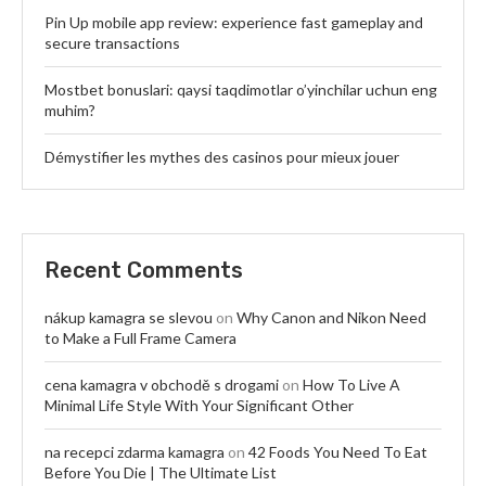
Pin Up mobile app review: experience fast gameplay and
secure transactions
Mostbet bonuslari: qaysi taqdimotlar o’yinchilar uchun eng
muhim?
Démystifier les mythes des casinos pour mieux jouer
Recent Comments
nákup kamagra se slevou
on
Why Canon and Nikon Need
to Make a Full Frame Camera
cena kamagra v obchodě s drogami
on
How To Live A
Minimal Life Style With Your Significant Other
na recepci zdarma kamagra
on
42 Foods You Need To Eat
Before You Die | The Ultimate List