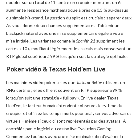
doubler sur un total de 11 contre un croupier montrant un 6
augmente l’espérance mathématique à près de 0,5 % au-dessus
du simple hit‑stand. La gestion du split est cruciale : séparer deux
As vous donne deux chances supplémentaires d’obtenir un
blackjack naturel avec une mise supplémentaire égale à votre
mise initiale. Les variantes comme le
Spanish 21
suppriment les
cartes « 10 », modifiant légèrement les calculs mais conservant un
RTP global supérieur à 99 % lorsqu’on suit la stratégie optimale.
Poker vidéo & Texas Hold’em Live
Les machines vidéo poker telles que
Jacks or Better
utilisent un
RNG certifié ; elles offrent souvent un RTP supérieur à 99 %
lorsqu’on suit une stratégie « full pay ». En live dealer Texas
Hold’em, le facteur humain intervient : observez le rythme du
croupier et utilisez les temps morts pour analyser vos adversaires
virtuels – même si ceux-ci sont représentés par des avatars IA
contrôlés par le logiciel du casino live Evolution Gaming.
Commencez toujours avec une mise minimale afin d’évaluer la