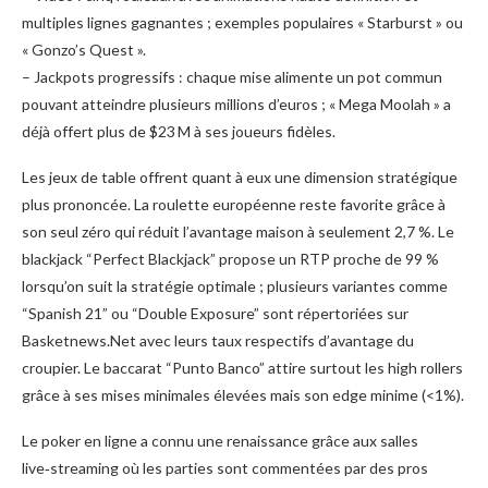
multiples lignes gagnantes ; exemples populaires « Starburst » ou
« Gonzo’s Quest ».
– Jackpots progressifs : chaque mise alimente un pot commun
pouvant atteindre plusieurs millions d’euros ; « Mega Moolah » a
déjà offert plus de $23 M à ses joueurs fidèles.
Les jeux de table offrent quant à eux une dimension stratégique
plus prononcée. La roulette européenne reste favorite grâce à
son seul zéro qui réduit l’avantage maison à seulement 2,7 %. Le
blackjack “Perfect Blackjack” propose un RTP proche de 99 %
lorsqu’on suit la stratégie optimale ; plusieurs variantes comme
“Spanish 21” ou “Double Exposure” sont répertoriées sur
Basketnews.Net avec leurs taux respectifs d’avantage du
croupier. Le baccarat “Punto Banco” attire surtout les high rollers
grâce à ses mises minimales élevées mais son edge minime (<1%).
Le poker en ligne a connu une renaissance grâce aux salles
live‑streaming où les parties sont commentées par des pros