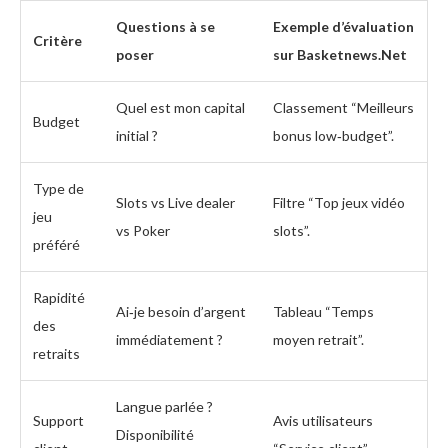
Questions à se
Exemple d’évaluation
Critère
poser
sur Basketnews.Net
Quel est mon capital
Classement “Meilleurs
Budget
initial ?
bonus low‑budget”.
Type de
Slots vs Live dealer
Filtre “Top jeux vidéo
jeu
vs Poker
slots”.
préféré
Rapidité
Ai‑je besoin d’argent
Tableau “Temps
des
immédiatement ?
moyen retrait”.
retraits
Langue parlée ?
Support
Avis utilisateurs
Disponibilité