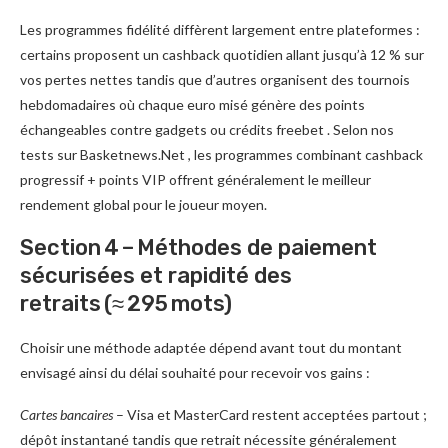
Les programmes fidélité diffèrent largement entre plateformes :
certains proposent un cashback quotidien allant jusqu’à 12 % sur
vos pertes nettes tandis que d’autres organisent des tournois
hebdomadaires où chaque euro misé génère des points
échangeables contre gadgets ou crédits freebet . Selon nos
tests sur Basketnews.Net , les programmes combinant cashback
progressif + points VIP offrent généralement le meilleur
rendement global pour le joueur moyen.
Section 4 – Méthodes de paiement
sécurisées et rapidité des
retraits (≈ 295 mots)
Choisir une méthode adaptée dépend avant tout du montant
envisagé ainsi du délai souhaité pour recevoir vos gains :
Cartes bancaires
– Visa et MasterCard restent acceptées partout ;
dépôt instantané tandis que retrait nécessite généralement