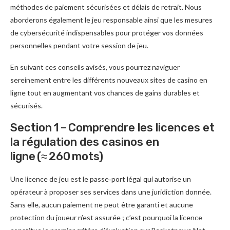
méthodes de paiement sécurisées et délais de retrait. Nous
aborderons également le jeu responsable ainsi que les mesures
de cybersécurité indispensables pour protéger vos données
personnelles pendant votre session de jeu.
En suivant ces conseils avisés, vous pourrez naviguer
sereinement entre les différents nouveaux sites de casino en
ligne tout en augmentant vos chances de gains durables et
sécurisés.
Section 1 – Comprendre les licences et
la régulation des casinos en
ligne (≈ 260 mots)
Une licence de jeu est le passe‑port légal qui autorise un
opérateur à proposer ses services dans une juridiction donnée.
Sans elle, aucun paiement ne peut être garanti et aucune
protection du joueur n’est assurée ; c’est pourquoi la licence