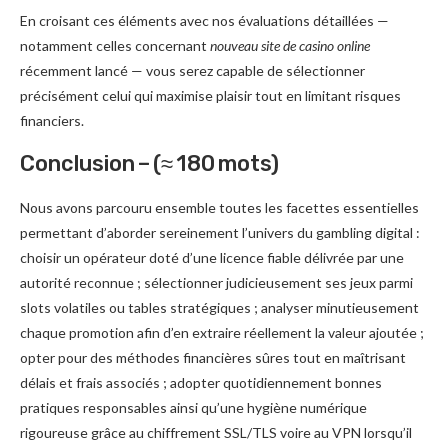
En croisant ces éléments avec nos évaluations détaillées —
notamment celles concernant
nouveau site de casino online
récemment lancé — vous serez capable de sélectionner
précisément celui qui maximise plaisir tout en limitant risques
financiers.
Conclusion – (≈ 180 mots)
Nous avons parcouru ensemble toutes les facettes essentielles
permettant d’aborder sereinement l’univers du gambling digital :
choisir un opérateur doté d’une licence fiable délivrée par une
autorité reconnue ; sélectionner judicieusement ses jeux parmi
slots volatiles ou tables stratégiques ; analyser minutieusement
chaque promotion afin d’en extraire réellement la valeur ajoutée ;
opter pour des méthodes financières sûres tout en maîtrisant
délais et frais associés ; adopter quotidiennement bonnes
pratiques responsables ainsi qu’une hygiène numérique
rigoureuse grâce au chiffrement SSL/TLS voire au VPN lorsqu’il