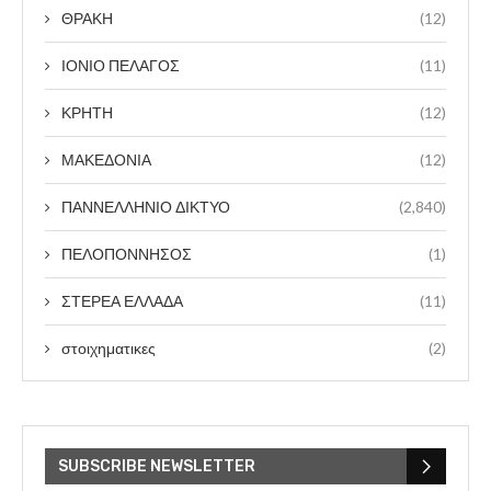
ΘΡΑΚΗ
(12)
ΙΟΝΙΟ ΠΕΛΑΓΟΣ
(11)
ΚΡΗΤΗ
(12)
ΜΑΚΕΔΟΝΙΑ
(12)
ΠΑΝΝΕΛΛΗΝΙΟ ΔΙΚΤΥΟ
(2,840)
ΠΕΛΟΠΟΝΝΗΣΟΣ
(1)
ΣΤΕΡΕΑ ΕΛΛΑΔΑ
(11)
στοιχηματικες
(2)
SUBSCRIBE NEWSLETTER