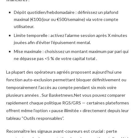
Dépôt quotidien/hebdomadaire : définissez un plafond
maximal (€100/jour ou €500/semaine) via votre compte
utilisateur.
Limite temporelle : activez l’alarme session après X minutes
jouées afin d’éviter l’épuisement mental.
Mise maximale : choisissez un montant maximum par pari qui
ne dépasse pas <5 % de votre capital total .
La plupart des opérateurs agréés proposent aujourd’hui une
fonction auto‑exclusion permettant bloquer définitivement ou
temporairement l’accès au compte pendant six mois voire
plusieurs années . Sur Basketnews.Net vous pouvez comparer
rapidement chaque politique RGS/GRS — certaines plateformes
offrent même l’option « pause illimitée » directement depuis leur
tableau “Outils responsables”.
Reconnaître les signaux avant-coureurs est crucial : perte