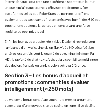
internationaux ; cela crée une expérience spectateur‑joueur
unique similaire aux tournois télévisés traditionnels. Des
plateformes telles que PokerStars ou partypoker offrent
également des cash games instantanés avec buy‑in dès €10 pour
toucher une audience large tout en conservant une forte
liquidité du pool prize‑pool .
Enfin les jeux avec croupier réel (« Live Dealer ») reproduisent
l’ambiance d’un vrai casino via un flux vidéo HD sécurisé . Les
critères essentiels sont la qualité du streaming (minimum Full
HD), la rapidité du chat texte/voix et la disponibilité multilingue
des dealers français ou anglais selon votre préférence.
Section 3 – Les bonus d’accueil et
promotions : comment les évaluer
intelligemment (≈ 250 mots)
Le welcome bonus constitue souvent le premier argument
commercial d’un nouveau site de casino en ligne ; il se décline