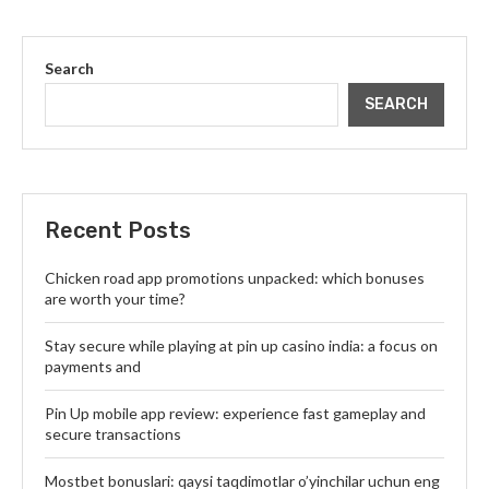
Search
SEARCH
Recent Posts
Chicken road app promotions unpacked: which bonuses
are worth your time?
Stay secure while playing at pin up casino india: a focus on
payments and
Pin Up mobile app review: experience fast gameplay and
secure transactions
Mostbet bonuslari: qaysi taqdimotlar o’yinchilar uchun eng