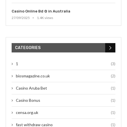
Casino Online Bd ✿ in Australia
27/09/2025
1.4K views
CATEGORIES
1
(3)
biosmagazine.co.uk
(2)
Casino Aruba Bet
(1)
Casino Bonus
(1)
censa.org.uk
(1)
fast withdraw casino
(1)