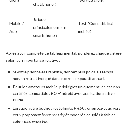
client
“Service client”.
chat/phone ?
Je joue
Mobile /
Test “Compatibilité
principalement sur
App
mobile”.
smartphone ?
Après avoir complété ce tableau mental, pondérez chaque critère
selon son importance relative :
Si votre priorité est rapidité, donnez plus poids au temps
moyen retrait indiqué dans notre comparatif annuel.
Pour les amateurs mobile, privilégiez uniquement les casinos
certifiés compatibles iOS/Android avec application native
fluide.
Lorsque votre budget reste limité (<€50), orientez-vous vers
ceux proposant
bonus sans dépôt
modérés couplés à faibles
exigences
wagering
.