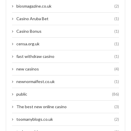
biosmagazine.co.uk
(2)
Casino Aruba Bet
(1)
Casino Bonus
(1)
censa.org.uk
(1)
fast withdraw casino
(1)
new casinos
(4)
newnormalfest.co.uk
(1)
public
(86)
The best new online casino
(3)
toomanyblogs.co.uk
(2)