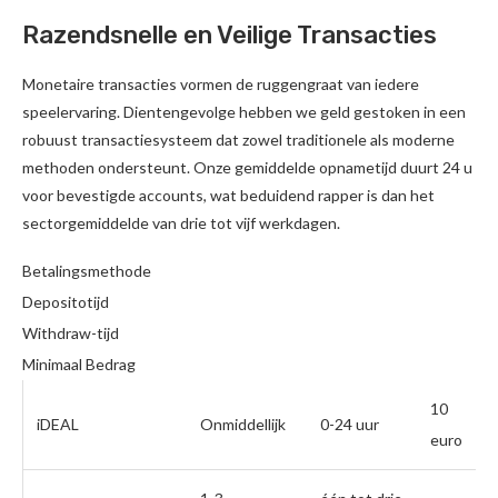
Razendsnelle en Veilige Transacties
Monetaire transacties vormen de ruggengraat van iedere
speelervaring. Dientengevolge hebben we geld gestoken in een
robuust transactiesysteem dat zowel traditionele als moderne
methoden ondersteunt. Onze gemiddelde opnametijd duurt 24 u
voor bevestigde accounts, wat beduidend rapper is dan het
sectorgemiddelde van drie tot vijf werkdagen.
Betalingsmethode
Depositotijd
Withdraw-tijd
Minimaal Bedrag
10
iDEAL
Onmiddellijk
0-24 uur
euro