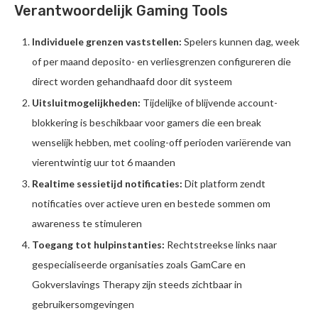
Verantwoordelijk Gaming Tools
Individuele grenzen vaststellen:
Spelers kunnen dag, week
of per maand deposito- en verliesgrenzen configureren die
direct worden gehandhaafd door dit systeem
Uitsluitmogelijkheden:
Tijdelijke of blijvende account-
blokkering is beschikbaar voor gamers die een break
wenselijk hebben, met cooling-off perioden variërende van
vierentwintig uur tot 6 maanden
Realtime sessietijd notificaties:
Dit platform zendt
notificaties over actieve uren en bestede sommen om
awareness te stimuleren
Toegang tot hulpinstanties:
Rechtstreekse links naar
gespecialiseerde organisaties zoals GamCare en
Gokverslavings Therapy zijn steeds zichtbaar in
gebruikersomgevingen