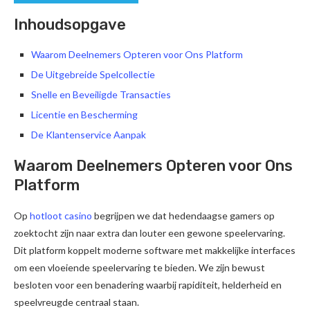
Inhoudsopgave
Waarom Deelnemers Opteren voor Ons Platform
De Uitgebreide Spelcollectie
Snelle en Beveiligde Transacties
Licentie en Bescherming
De Klantenservice Aanpak
Waarom Deelnemers Opteren voor Ons
Platform
Op
hotloot casino
begrijpen we dat hedendaagse gamers op
zoektocht zijn naar extra dan louter een gewone speelervaring.
Dit platform koppelt moderne software met makkelijke interfaces
om een vloeiende speelervaring te bieden. We zijn bewust
besloten voor een benadering waarbij rapiditeit, helderheid en
speelvreugde centraal staan.