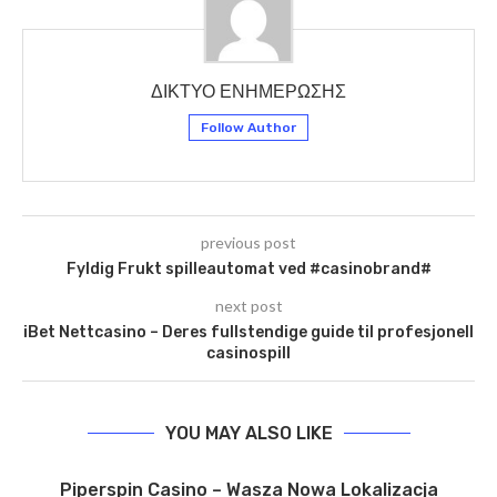
ΔΙΚΤΥΟ ΕΝΗΜΕΡΩΣΗΣ
Follow Author
previous post
Fyldig Frukt spilleautomat ved #casinobrand#
next post
iBet Nettcasino – Deres fullstendige guide til profesjonell
casinospill
YOU MAY ALSO LIKE
Piperspin Casino – Wasza Nowa Lokalizacja