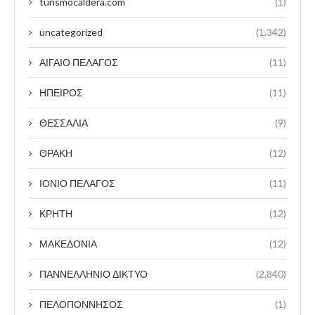
turismocaldera.com
(1)
uncategorized
(1,342)
ΑΙΓΑΙΟ ΠΕΛΑΓΟΣ
(11)
ΗΠΕΙΡΟΣ
(11)
ΘΕΣΣΑΛΙΑ
(9)
ΘΡΑΚΗ
(12)
ΙΟΝΙΟ ΠΕΛΑΓΟΣ
(11)
ΚΡΗΤΗ
(12)
ΜΑΚΕΔΟΝΙΑ
(12)
ΠΑΝΝΕΛΛΗΝΙΟ ΔΙΚΤΥΟ
(2,840)
ΠΕΛΟΠΟΝΝΗΣΟΣ
(1)