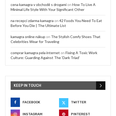
cena kamagra v obchodě s drogami
on
How To Live A
Minimal Life Style With Your Significant Other
na recepci zdarma kamagra
on
42 Foods You Need To Eat
Before You Die | The Ultimate List
kamagra online nákup
on
The Stylish Comfy Shoes That
Celebrities Wear for Traveling
comprar kamagra pela internet
on
Fixing A Toxic Work
Culture: Guarding Against The ‘Dark Triad’
KEEP IN TOUCH
FACEBOOK
TWITTER
INSTAGRAM
PINTEREST