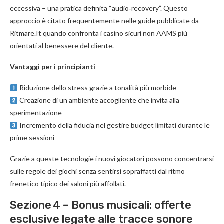
eccessiva – una pratica definita “audio‑recovery”. Questo
approccio è citato frequentemente nelle guide pubblicate da
Ritmare.It quando confronta i casino sicuri non AAMS più
orientati al benessere del cliente.
Vantaggi per i principianti
Riduzione dello stress grazie a tonalità più morbide
Creazione di un ambiente accogliente che invita alla
sperimentazione
Incremento della fiducia nel gestire budget limitati durante le
prime sessioni
Grazie a queste tecnologie i nuovi giocatori possono concentrarsi
sulle regole dei giochi senza sentirsi sopraffatti dal ritmo
frenetico tipico dei saloni più affollati.
Sezione 4 – Bonus musicali: offerte
esclusive legate alle tracce sonore