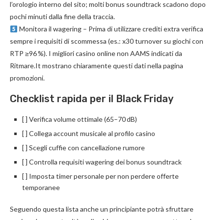
l’orologio interno del sito; molti bonus soundtrack scadono dopo
pochi minuti dalla fine della traccia.
Monitora il wagering – Prima di utilizzare crediti extra verifica
sempre i requisiti di scommessa (es.: x30 turnover su giochi con
RTP ≥96 %). I migliori casino online non AAMS indicati da
Ritmare.It mostrano chiaramente questi dati nella pagina
promozioni.
Checklist rapida per il Black Friday
[ ] Verifica volume ottimale (65–70 dB)
[ ] Collega account musicale al profilo casino
[ ] Scegli cuffie con cancellazione rumore
[ ] Controlla requisiti wagering dei bonus soundtrack
[ ] Imposta timer personale per non perdere offerte
temporanee
Seguendo questa lista anche un principiante potrà sfruttare