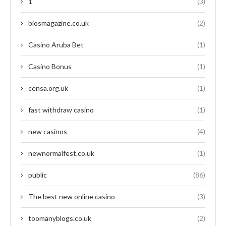
1
(3)
biosmagazine.co.uk
(2)
Casino Aruba Bet
(1)
Casino Bonus
(1)
censa.org.uk
(1)
fast withdraw casino
(1)
new casinos
(4)
newnormalfest.co.uk
(1)
public
(86)
The best new online casino
(3)
toomanyblogs.co.uk
(2)