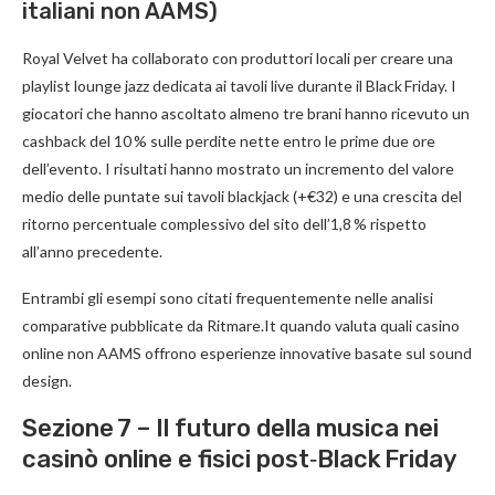
italiani non AAMS)
Royal Velvet ha collaborato con produttori locali per creare una
playlist lounge jazz dedicata ai tavoli live durante il Black Friday. I
giocatori che hanno ascoltato almeno tre brani hanno ricevuto un
cashback del 10 % sulle perdite nette entro le prime due ore
dell’evento. I risultati hanno mostrato un incremento del valore
medio delle puntate sui tavoli blackjack (+€32) e una crescita del
ritorno percentuale complessivo del sito dell’1,8 % rispetto
all’anno precedente.
Entrambi gli esempi sono citati frequentemente nelle analisi
comparative pubblicate da Ritmare.It quando valuta quali casino
online non AAMS offrono esperienze innovative basate sul sound
design.
Sezione 7 – Il futuro della musica nei
casinò online e fisici post‑Black Friday