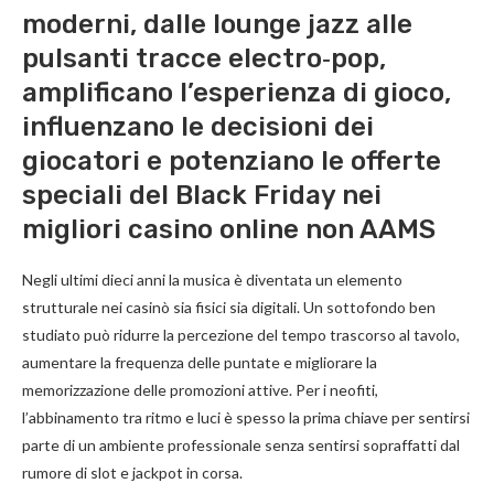
moderni, dalle lounge jazz alle
pulsanti tracce electro‑pop,
amplificano l’esperienza di gioco,
influenzano le decisioni dei
giocatori e potenziano le offerte
speciali del Black Friday nei
migliori casino online non AAMS
Negli ultimi dieci anni la musica è diventata un elemento
strutturale nei casinò sia fisici sia digitali. Un sottofondo ben
studiato può ridurre la percezione del tempo trascorso al tavolo,
aumentare la frequenza delle puntate e migliorare la
memorizzazione delle promozioni attive. Per i neofiti,
l’abbinamento tra ritmo e luci è spesso la prima chiave per sentirsi
parte di un ambiente professionale senza sentirsi sopraffatti dal
rumore di slot e jackpot in corsa.