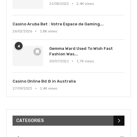
31/08/2023
2.4K views
Casino Aruba Bet : Votre Espace de Gaming...
26/02/2026
1.8K views
4
Gemma Ward Used To Wish Fast
Fashion Was...
30/07/2021
1.7K views
Casino Online Bd ✿ in Australia
27/09/2025
1.4K views
CATEGORIES