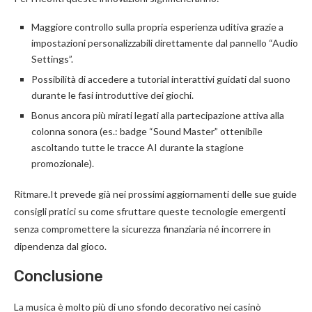
Maggiore controllo sulla propria esperienza uditiva grazie a
impostazioni personalizzabili direttamente dal pannello “Audio
Settings”.
Possibilità di accedere a tutorial interattivi guidati dal suono
durante le fasi introduttive dei giochi.
Bonus ancora più mirati legati alla partecipazione attiva alla
colonna sonora (es.: badge “Sound Master” ottenibile
ascoltando tutte le tracce AI durante la stagione
promozionale).
Ritmare.It prevede già nei prossimi aggiornamenti delle sue guide
consigli pratici su come sfruttare queste tecnologie emergenti
senza compromettere la sicurezza finanziaria né incorrere in
dipendenza dal gioco.
Conclusione
La musica è molto più di uno sfondo decorativo nei casinò