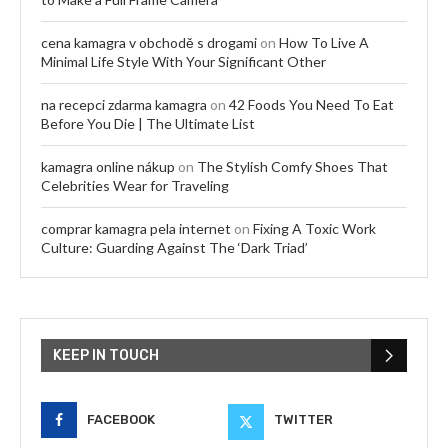
cena kamagra v obchodě s drogami
on
How To Live A
Minimal Life Style With Your Significant Other
na recepci zdarma kamagra
on
42 Foods You Need To Eat
Before You Die | The Ultimate List
kamagra online nákup
on
The Stylish Comfy Shoes That
Celebrities Wear for Traveling
comprar kamagra pela internet
on
Fixing A Toxic Work
Culture: Guarding Against The ‘Dark Triad’
KEEP IN TOUCH
FACEBOOK
TWITTER