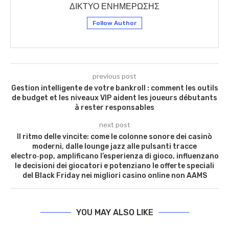
ΔΙΚΤΥΟ ΕΝΗΜΕΡΩΣΗΣ
Follow Author
previous post
Gestion intelligente de votre bankroll : comment les outils
de budget et les niveaux VIP aident les joueurs débutants
à rester responsables
next post
Il ritmo delle vincite: come le colonne sonore dei casinò
moderni, dalle lounge jazz alle pulsanti tracce
electro‑pop, amplificano l’esperienza di gioco, influenzano
le decisioni dei giocatori e potenziano le offerte speciali
del Black Friday nei migliori casino online non AAMS
YOU MAY ALSO LIKE