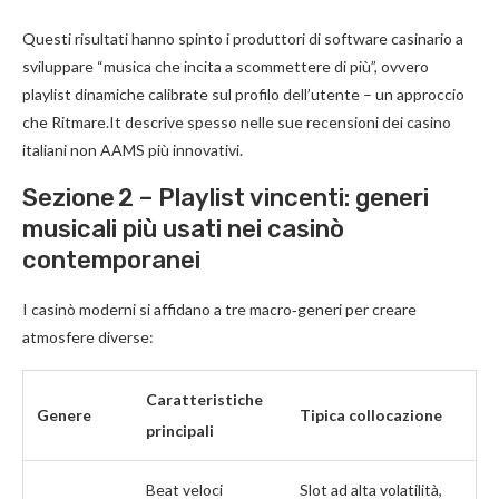
Questi risultati hanno spinto i produttori di software casinario a
sviluppare “musica che incita a scommettere di più”, ovvero
playlist dinamiche calibrate sul profilo dell’utente – un approccio
che Ritmare.It descrive spesso nelle sue recensioni dei casino
italiani non AAMS più innovativi.
Sezione 2 – Playlist vincenti: generi
musicali più usati nei casinò
contemporanei
I casinò moderni si affidano a tre macro‑generi per creare
atmosfere diverse:
Caratteristiche
Genere
Tipica collocazione
principali
Beat veloci
Slot ad alta volatilità,