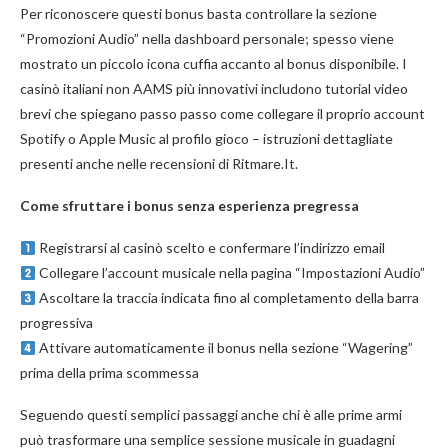
Per riconoscere questi bonus basta controllare la sezione
“Promozioni Audio” nella dashboard personale; spesso viene
mostrato un piccolo icona cuffia accanto al bonus disponibile. I
casinò italiani non AAMS più innovativi includono tutorial video
brevi che spiegano passo passo come collegare il proprio account
Spotify o Apple Music al profilo gioco – istruzioni dettagliate
presenti anche nelle recensioni di Ritmare.It.
Come sfruttare i bonus senza esperienza pregressa
Registrarsi al casinò scelto e confermare l’indirizzo email
Collegare l’account musicale nella pagina “Impostazioni Audio”
Ascoltare la traccia indicata fino al completamento della barra
progressiva
Attivare automaticamente il bonus nella sezione “Wagering”
prima della prima scommessa
Seguendo questi semplici passaggi anche chi è alle prime armi
può trasformare una semplice sessione musicale in guadagni