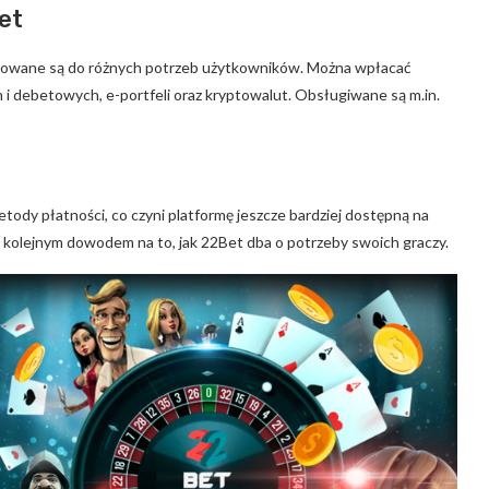
et
osowane są do różnych potrzeb użytkowników. Można wpłacać
i debetowych, e-portfeli oraz kryptowalut. Obsługiwane są m.in.
etody płatności, co czyni platformę jeszcze bardziej dostępną na
t kolejnym dowodem na to, jak 22Bet dba o potrzeby swoich graczy.