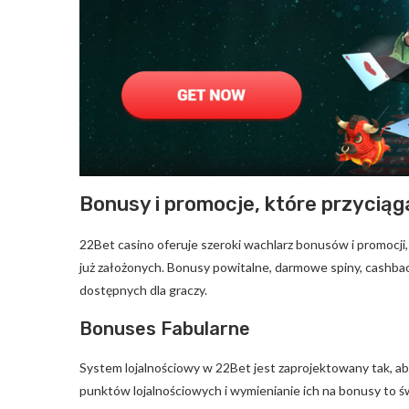
Bonusy i promocje, które przyciąg
22Bet casino oferuje szeroki wachlarz bonusów i promocji,
już założonych. Bonusy powitalne, darmowe spiny, cashbac
dostępnych dla graczy.
Bonuses Fabularne
System lojalnościowy w 22Bet jest zaprojektowany tak, ab
punktów lojalnościowych i wymienianie ich na bonusy to ś