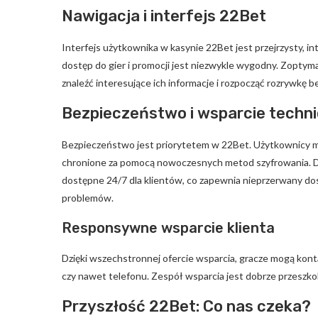
Nawigacja i interfejs 22Bet
Interfejs użytkownika w kasynie 22Bet jest przejrzysty, int
dostęp do gier i promocji jest niezwykle wygodny. Zopt
znaleźć interesujące ich informacje i rozpocząć rozrywkę 
Bezpieczeństwo i wsparcie techn
Bezpieczeństwo jest priorytetem w 22Bet. Użytkownicy m
chronione za pomocą nowoczesnych metod szyfrowania. 
dostępne 24/7 dla klientów, co zapewnia nieprzerwany do
problemów.
Responsywne wsparcie klienta
Dzięki wszechstronnej ofercie wsparcia, gracze mogą kon
czy nawet telefonu. Zespół wsparcia jest dobrze przeszk
Przyszłość 22Bet: Co nas czeka?