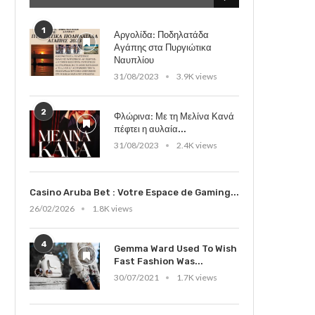
1
Αργολίδα: Ποδηλατάδα
Αγάπης στα Πυργιώτικα
Ναυπλίου
31/08/2023
3.9K views
2
Φλώρινα: Με τη Μελίνα Κανά
πέφτει η αυλαία...
31/08/2023
2.4K views
Casino Aruba Bet : Votre Espace de Gaming...
26/02/2026
1.8K views
4
Gemma Ward Used To Wish
Fast Fashion Was...
30/07/2021
1.7K views