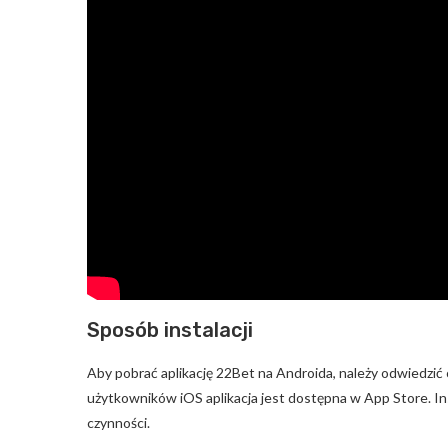
Sposób instalacji
Aby pobrać aplikację 22Bet na Androida, należy odwiedzić o
użytkowników iOS aplikacja jest dostępna w App Store. I
czynności.