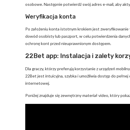
osobowe. Następnie potwierdź swój adres e-mail, aby ak
Weryfikacja konta
Po założeniu konta istotnym krokiem jest zweryfikowanie
dowód osobisty lub paszport, w celu potwierdzenia danyc
ochronę kont przed nieuprawnionym dostępem.
22Bet app: Instalacja i zalety korz
Dla graczy, którzy preferują korzystanie z urządzeń mobiln
22Bet jest intuicyjna, szybka i umożliwia dostęp do pełnej 
internetowej.
Poniżej znajduje się zewnętrzny materiał video, który pokazu