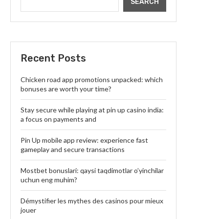
SEARCH
Recent Posts
Chicken road app promotions unpacked: which
bonuses are worth your time?
Stay secure while playing at pin up casino india:
a focus on payments and
Pin Up mobile app review: experience fast
gameplay and secure transactions
Mostbet bonuslari: qaysi taqdimotlar o’yinchilar
uchun eng muhim?
Démystifier les mythes des casinos pour mieux
jouer