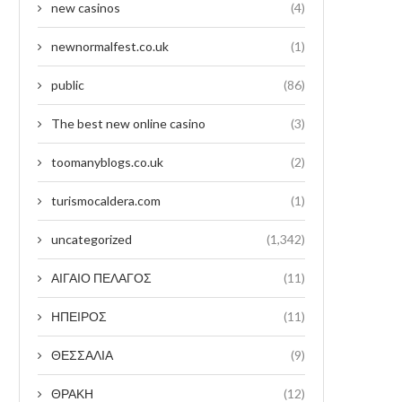
new casinos
(4)
newnormalfest.co.uk
(1)
public
(86)
The best new online casino
(3)
toomanyblogs.co.uk
(2)
turismocaldera.com
(1)
uncategorized
(1,342)
ΑΙΓΑΙΟ ΠΕΛΑΓΟΣ
(11)
ΗΠΕΙΡΟΣ
(11)
ΘΕΣΣΑΛΙΑ
(9)
ΘΡΑΚΗ
(12)