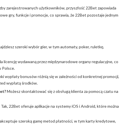
iczby zarejestrowanych użytkowników, przyszłość 22Bet zapowiada
owe gry, funkcje i promocje, co sprawia, że 22Bet pozostaje jednym
jdziesz szeroki wybór gier, w tym automaty, poker, ruletkę,
da licencję wydawaną przez międzynarodowe organy regulacyjne, co
w Polsce.
i wypłaty bonusów różnią się w zależności od konkretnej promocji,
rzed wypłatą środków.
Bet?
Możesz skontaktować się z obsługą klienta za pomocą czatu na
Tak, 22Bet oferuje aplikacje na systemy iOS i Android, które można
kceptuje szeroką gamę metod płatności, w tym karty kredytowe,