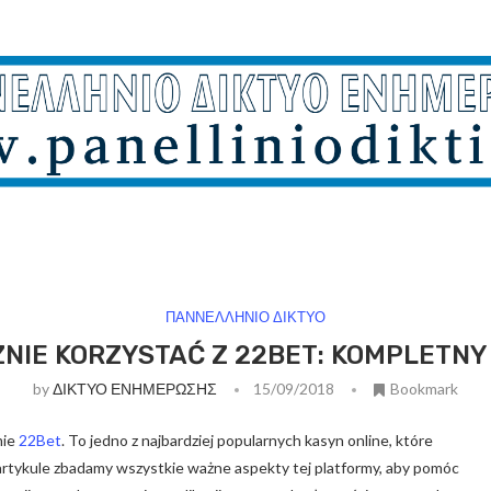
ΠΑΝΝΕΛΛΗΝΙΟ ΔΙΚΤΥΟ
NIE KORZYSTAĆ Z 22BET: KOMPLETN
by
ΔΙΚΤΥΟ ΕΝΗΜΕΡΩΣΗΣ
15/09/2018
Bookmark
mie
22Bet
. To jedno z najbardziej popularnych kasyn online, które
artykule zbadamy wszystkie ważne aspekty tej platformy, aby pomóc