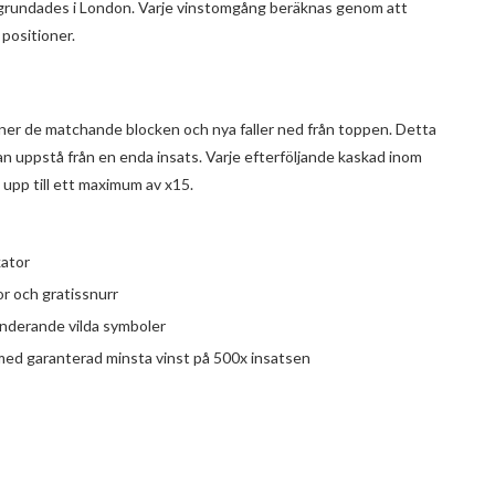
m grundades i London. Varje vinstomgång beräknas genom att
positioner.
ner de matchande blocken och nya faller ned från toppen. Detta
kan uppstå från en enda insats. Varje efterföljande kaskad inom
upp till ett maximum av x15.
kator
or och gratissnurr
nderande vilda symboler
med garanterad minsta vinst på 500x insatsen