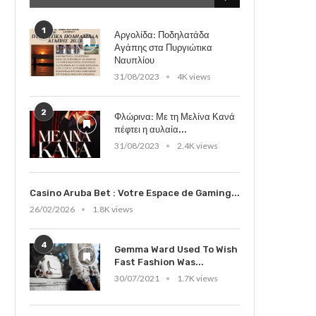
1
Αργολίδα: Ποδηλατάδα
Αγάπης στα Πυργιώτικα
Ναυπλίου
31/08/2023
4K views
2
Φλώρινα: Με τη Μελίνα Κανά
πέφτει η αυλαία...
31/08/2023
2.4K views
Casino Aruba Bet : Votre Espace de Gaming...
26/02/2026
1.8K views
4
Gemma Ward Used To Wish
Fast Fashion Was...
30/07/2021
1.7K views