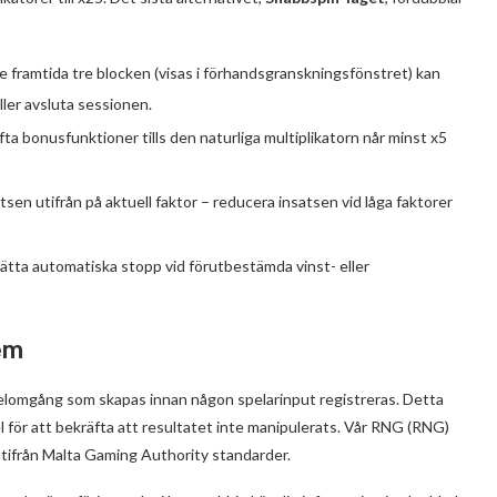
framtida tre blocken (visas i förhandsgranskningsfönstret) kan
ller avsluta sessionen.
ta bonusfunktioner tills den naturliga multiplikatorn når minst x5
sen utifrån på aktuell faktor – reducera insatsen vid låga faktorer
ätta automatiska stopp vid förutbestämda vinst- eller
em
pelomgång som skapas innan någon spelarinput registreras. Detta
l för att bekräfta att resultatet inte manipulerats. Vår RNG (RNG)
 utifrån Malta Gaming Authority standarder.