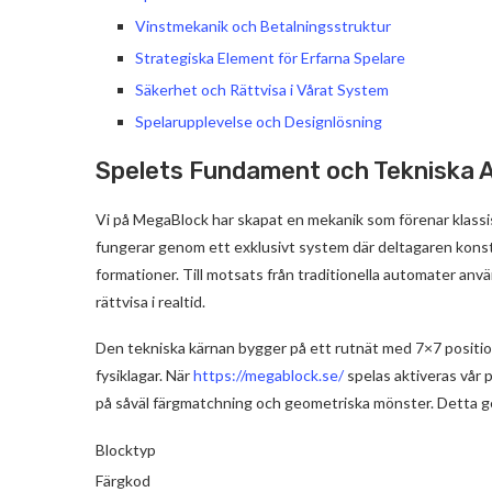
Vinstmekanik och Betalningsstruktur
Strategiska Element för Erfarna Spelare
Säkerhet och Rättvisa i Vårat System
Spelarupplevelse och Designlösning
Spelets Fundament och Tekniska A
Vi på MegaBlock har skapat en mekanik som förenar klass
fungerar genom ett exklusivt system där deltagaren konstr
formationer. Till motsats från traditionella automater anv
rättvisa i realtid.
Den tekniska kärnan bygger på ett rutnät med 7×7 position
fysiklagar. När
https://megablock.se/
spelas aktiveras vår
på såväl färgmatchning och geometriska mönster. Detta ger
Blocktyp
Färgkod