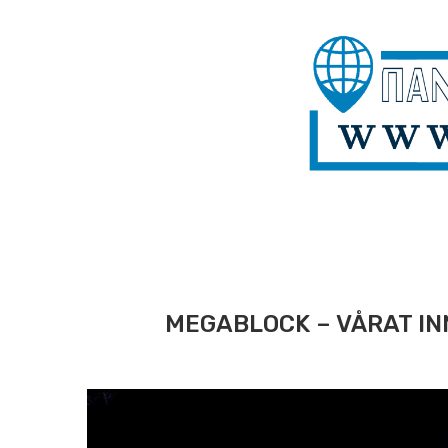
MEGABLOCK – VÅRAT IN