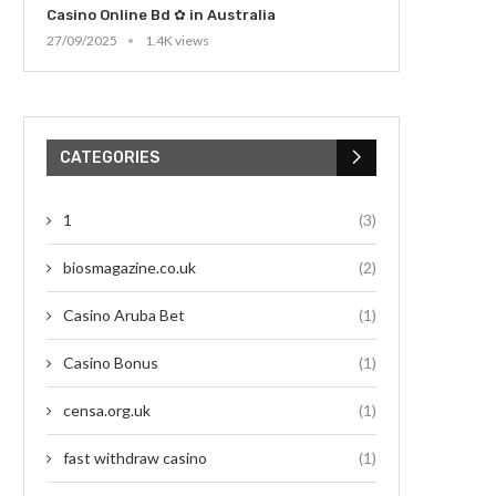
Casino Online Bd ✿ in Australia
27/09/2025
1.4K views
CATEGORIES
1
(3)
biosmagazine.co.uk
(2)
Casino Aruba Bet
(1)
Casino Bonus
(1)
censa.org.uk
(1)
fast withdraw casino
(1)