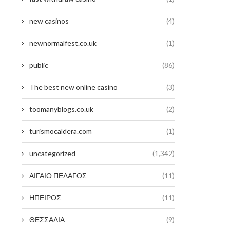
new casinos
(4)
newnormalfest.co.uk
(1)
public
(86)
The best new online casino
(3)
toomanyblogs.co.uk
(2)
turismocaldera.com
(1)
uncategorized
(1,342)
ΑΙΓΑΙΟ ΠΕΛΑΓΟΣ
(11)
ΗΠΕΙΡΟΣ
(11)
ΘΕΣΣΑΛΙΑ
(9)