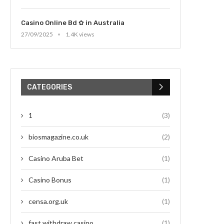
Casino Online Bd ✿ in Australia
27/09/2025
1.4K views
CATEGORIES
1
(3)
biosmagazine.co.uk
(2)
Casino Aruba Bet
(1)
Casino Bonus
(1)
censa.org.uk
(1)
fast withdraw casino
(1)