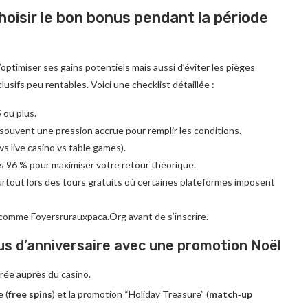
hoisir le bon bonus pendant la période
ptimiser ses gains potentiels mais aussi d’éviter les pièges
usifs peu rentables. Voici une checklist détaillée :
 ou plus.
 souvent une pression accrue pour remplir les conditions.
vs live casino vs table games).
ns 96 % pour maximiser votre retour théorique.
urtout lors des tours gratuits où certaines plateformes imposent
e comme Foyersrurauxpaca.Org avant de s’inscrire.
us d’anniversaire avec une promotion Noël
trée auprès du casino.
 (
free spins
) et la promotion “Holiday Treasure” (
match‑up