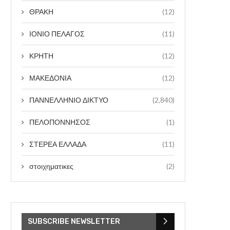
ΘΡΑΚΗ
(12)
ΙΟΝΙΟ ΠΕΛΑΓΟΣ
(11)
ΚΡΗΤΗ
(12)
ΜΑΚΕΔΟΝΙΑ
(12)
ΠΑΝΝΕΛΛΗΝΙΟ ΔΙΚΤΥΟ
(2,840)
ΠΕΛΟΠΟΝΝΗΣΟΣ
(1)
ΣΤΕΡΕΑ ΕΛΛΑΔΑ
(11)
στοιχηματικες
(2)
SUBSCRIBE NEWSLETTER