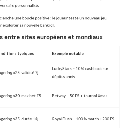
iversaire personnalisé.
éclenche une boucle positive : le joueur teste un nouveau jeu,
exploiter sa nouvelle bankroll.
s entre sites européens et mondiaux
nditions typiques
Exemple notable
LuckyStars – 10 % cashback sur
gering x25, validité 7j
dépôts anniv
gering x30, max bet £5
Betway – 50 FS + tournoi Xmas
gering x35, durée 14j
Royal Flush – 100 % match +200 FS