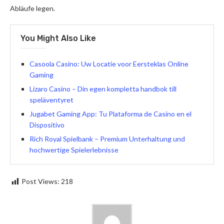
Abläufe legen.
You Might Also Like
Casoola Casino: Uw Locatie voor Eersteklas Online
Gaming
Lizaro Casino – Din egen kompletta handbok till
speläventyret
Jugabet Gaming App: Tu Plataforma de Casino en el
Dispositivo
Rich Royal Spielbank – Premium Unterhaltung und
hochwertige Spielerlebnisse
Post Views:
218