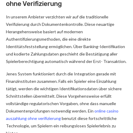
ohne Verifizierung
In unserem Anbieter verzichten wir auf die traditionelle
Verifizierung durch Dokumentenkontrolle. Diese neuartige
Herangehensweise basiert auf modernen
Authentifizierungsmethoden, die eine direkte
Identitätsfeststellung ermöglichen. Über Banking-Identifikation
und kodierte Zahlungsdaten geschieht die Bestätigung aller
Spielerberechtigung automatisch während der Erst- Transaktion.
Jenes System funktioniert durch die Integration gerade mit
Finanzinstituten zusammen. Falls ein Spieler eine Einzahlung
tätigt, werden die wichtigen Identifikationsdaten über sichere
Schnittstellen übermittelt. Diese Vorgehensweise erfüllt
vollständige regulatorischen Vorgaben, ohne dass manuelle
Dokumentenprüfungen notwendig werden. Ein
online casino
auszahlung ohne verifizierung
benutzt diese fortschrittliche
Technologie, um Spielern ein reibungsloses Spielerlebnis zu