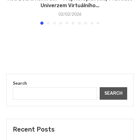
Univerzem Virtuálního...
02/02/2026
Search
SEARCH
Recent Posts