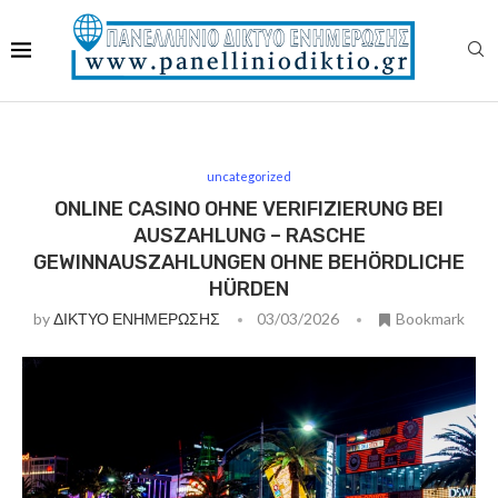
uncategorized
ONLINE CASINO OHNE VERIFIZIERUNG BEI
AUSZAHLUNG – RASCHE
GEWINNAUSZAHLUNGEN OHNE BEHÖRDLICHE
HÜRDEN
by
ΔΙΚΤΥΟ ΕΝΗΜΕΡΩΣΗΣ
03/03/2026
Bookmark