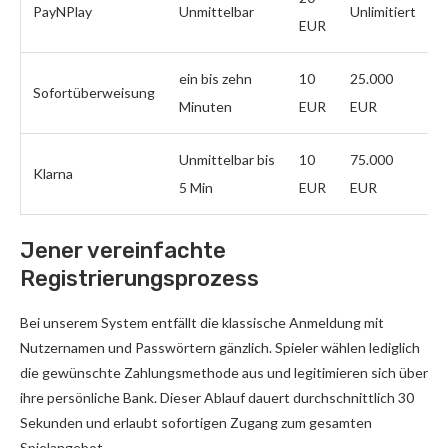
PayNPlay
Unmittelbar
Unlimitiert
EUR
ein bis zehn
10
25.000
Sofortüberweisung
Minuten
EUR
EUR
Unmittelbar bis
10
75.000
Klarna
5 Min
EUR
EUR
Jener vereinfachte
Registrierungsprozess
Bei unserem System entfällt die klassische Anmeldung mit
Nutzernamen und Passwörtern gänzlich. Spieler wählen lediglich
die gewünschte Zahlungsmethode aus und legitimieren sich über
ihre persönliche Bank. Dieser Ablauf dauert durchschnittlich 30
Sekunden und erlaubt sofortigen Zugang zum gesamten
Spielangebot.