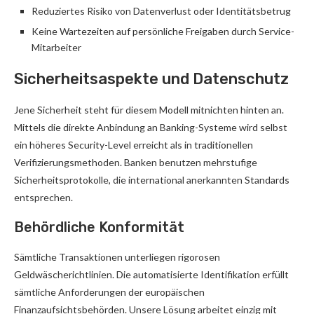
Reduziertes Risiko von Datenverlust oder Identitätsbetrug
Keine Wartezeiten auf persönliche Freigaben durch Service-
Mitarbeiter
Sicherheitsaspekte und Datenschutz
Jene Sicherheit steht für diesem Modell mitnichten hinten an.
Mittels die direkte Anbindung an Banking-Systeme wird selbst
ein höheres Security-Level erreicht als in traditionellen
Verifizierungsmethoden. Banken benutzen mehrstufige
Sicherheitsprotokolle, die international anerkannten Standards
entsprechen.
Behördliche Konformität
Sämtliche Transaktionen unterliegen rigorosen
Geldwäscherichtlinien. Die automatisierte Identifikation erfüllt
sämtliche Anforderungen der europäischen
Finanzaufsichtsbehörden. Unsere Lösung arbeitet einzig mit