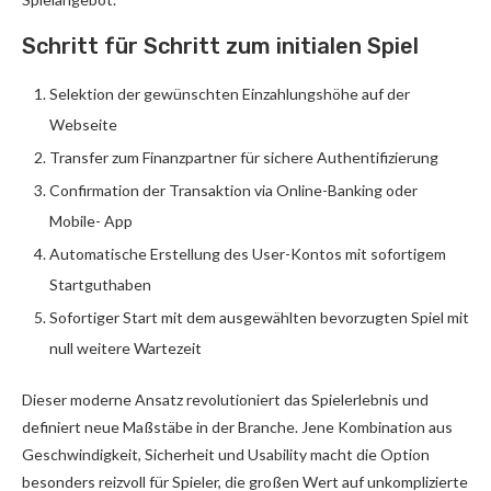
Schritt für Schritt zum initialen Spiel
Selektion der gewünschten Einzahlungshöhe auf der
Webseite
Transfer zum Finanzpartner für sichere Authentifizierung
Confirmation der Transaktion via Online-Banking oder
Mobile- App
Automatische Erstellung des User-Kontos mit sofortigem
Startguthaben
Sofortiger Start mit dem ausgewählten bevorzugten Spiel mit
null weitere Wartezeit
Dieser moderne Ansatz revolutioniert das Spielerlebnis und
definiert neue Maßstäbe in der Branche. Jene Kombination aus
Geschwindigkeit, Sicherheit und Usability macht die Option
besonders reizvoll für Spieler, die großen Wert auf unkomplizierte