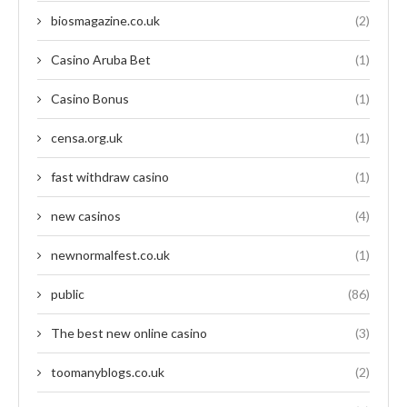
biosmagazine.co.uk
(2)
Casino Aruba Bet
(1)
Casino Bonus
(1)
censa.org.uk
(1)
fast withdraw casino
(1)
new casinos
(4)
newnormalfest.co.uk
(1)
public
(86)
The best new online casino
(3)
toomanyblogs.co.uk
(2)