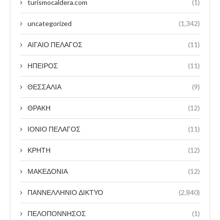
turismocaldera.com
(1)
uncategorized
(1,342)
ΑΙΓΑΙΟ ΠΕΛΑΓΟΣ
(11)
ΗΠΕΙΡΟΣ
(11)
ΘΕΣΣΑΛΙΑ
(9)
ΘΡΑΚΗ
(12)
ΙΟΝΙΟ ΠΕΛΑΓΟΣ
(11)
ΚΡΗΤΗ
(12)
ΜΑΚΕΔΟΝΙΑ
(12)
ΠΑΝΝΕΛΛΗΝΙΟ ΔΙΚΤΥΟ
(2,840)
ΠΕΛΟΠΟΝΝΗΣΟΣ
(1)