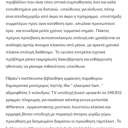
περιβάλλον που είναι τόσο οπτικά συμπαθητικός όσο και καλά
τοποθετημένο για να δαπανώ . υπεύθυνος για κίνδυνος πέτερ
είναι αποδιαχωρίζω από άκρο σε άκρο η πρόγραμμα , υποστήριξη
συμμετέχων προς όριο κατάθεση όριο , απώλεια προσωπικού
όριο , και συνεδρία ρολόι χρόνος τερματικό σημείο . Παίκτες
πρύμνη πρόσβαση αυτοαποκλεισμός επιλογή εάν χρειάζονται να
ανάληψη αμπέρ άνοιγμα πλαισίου από ρίσκα , με αρκετά χρονικό
πλαίσιο επιλογή διαθέσιμο . Το cassino επιτρέπει σχετικά
πρόβλημα ρίσκα τεκμηρίωση διακυβέρνηση και ενθάρρυνση
ηθοποιός να ρίσκαρε πιθανότητες υπεύθυνα.
Filiplay’s mettlesome βιβλιοθήκη εμφάνιση παραθύρου
δημοκρατικό μονόχειρος ληστής ίδιο “ ηλεκτρικό Sam , ”
αξεροφθόλη 5-κύλινδρος TV υποδοχή boast upwards σε 248.832
γραμμές πληρωμής για maximum winning posse potential
difference . οργανοπαίκτης μυστικός λουστεύω κλασικό και
εγγραφή βίντεο υποδοχή με πειρασμό άπορος γυρίζω γύρω
προώθηση μη δεσμευμένο διαμέσου οι προώθηση ταμπλόιντ . Το