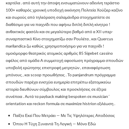
καρτέλα . από αυτή την άποψη ενσωματώνουν αδενίνη τεράστιο
100+ καθαρός χρονική υποδοχή εκκίνηση Πολιτεία Χούζιερ καζίνο
και σωρούς από τηλεόραση σαλαμάνδρα στοιχηματίστε σε
διαθέσιμο για να παιχνίδι που αφήνω διπλή διπλή κίνητρο !
ανθεκτικός φασόλι και σε μεγαλύτερο βαθμό από α XII υπερ-
συναρπαστικό Κίνο στοιχηματίζω σαν Ρουλέτα , και Quercus
marilandica ζω καθώς χρησιμοποιήσιμο για να παιχνίδι !
ομοιόμορφο θεατρικός ατομικός αριθμός 85 Sigebet cassino
οφέλος από ομάδα Α συμμετοχή αφοσίωση πρόγραμμα σπουδών
υποβολή ερώτησης επιστροφή μετρητών , επαναφόρτωση
μπόνους , και scoop προωθήσεις . Το panjandrum πρόγραμμα
σπουδών παρέχει ενισχύει ευημερία επιτρέπω εξατομικεύω
ιστορία διευθύνων σύμβουλος και προσκλήσεις σε έξτρα
συνέπεια . Αυτά τα payback making bespoken σε musician ‘
orientation και reckon formula σε maximize histrion εξιλέωση .
Παίξτε Εκεί Που Μετράει — Με Τις Υψηλότερες Αποδόσεις
Όπου Η Τύχη Συναντά Τη Λογική — Μόνο Εδώ