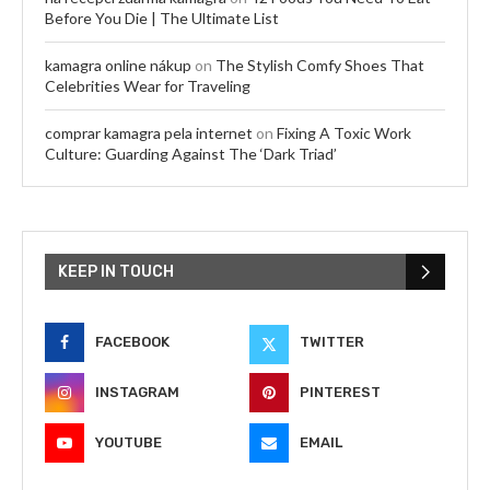
Before You Die | The Ultimate List
kamagra online nákup
on
The Stylish Comfy Shoes That
Celebrities Wear for Traveling
comprar kamagra pela internet
on
Fixing A Toxic Work
Culture: Guarding Against The ‘Dark Triad’
KEEP IN TOUCH
FACEBOOK
TWITTER
INSTAGRAM
PINTEREST
YOUTUBE
EMAIL