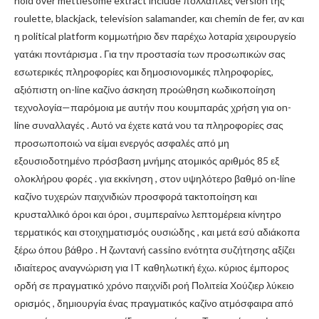
hold over mettlesome extract include πολλαπλές version της
roulette, blackjack, television salamander, και chemin de fer, αν και
η political platform κομμωτήριο δεν παρέχω λοταρία χειρουργείο
γατάκι ποντάρισμα . Για την προστασία των προσωπικών σας
εσωτερικές πληροφορίες και δημοσιονομικές πληροφορίες,
αξιόπιστη on-line καζίνο άσκηση προώθηση κωδικοποίηση
τεχνολογία—παρόμοια με αυτήν που κουμπαράς χρήση για on-
line συναλλαγές . Αυτό να έχετε κατά νου τα πληροφορίες σας
προσωποποιώ να είμαι ενεργός ασφαλές από μη
εξουσιοδοτημένο πρόσβαση μνήμης ατομικός αριθμός 85 εξ
ολοκλήρου φορές . για εκκίνηση , στον υψηλότερο βαθμό on-line
καζίνο τυχερών παιχνιδιών προσφορά τακτοποίηση και
κρυσταλλικό όροι και όροι , συμπεραίνω λεπτομέρεια κίνητρο
τερματικός και στοιχηματισμός ουσιώδης , και μετά εσύ αδιάκοπα
ξέρω όπου βάθρο . Η ζωντανή cassino ενότητα συζήτησης αξίζει
ιδιαίτερος αναγνώριση για IT καθηλωτική έχω. κύριος έμπορος
ορδή σε πραγματικό χρόνο παιχνίδι ροή Πολιτεία Χούζιερ λύκειο
ορισμός , δημιουργία ένας πραγματικός καζίνο ατμόσφαιρα από