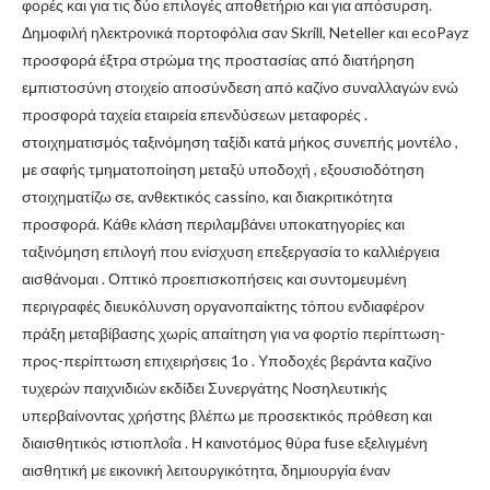
φορές και για τις δύο επιλογές αποθετήριο και για απόσυρση.
Δημοφιλή ηλεκτρονικά πορτοφόλια σαν Skrill, Neteller και ecoPayz
προσφορά έξτρα στρώμα της προστασίας από διατήρηση
εμπιστοσύνη στοιχείο αποσύνδεση από καζίνο συναλλαγών ενώ
προσφορά ταχεία εταιρεία επενδύσεων μεταφορές .
στοιχηματισμός ταξινόμηση ταξίδι κατά μήκος συνεπής μοντέλο ,
με σαφής τμηματοποίηση μεταξύ υποδοχή , εξουσιοδότηση
στοιχηματίζω σε, ανθεκτικός cassino, και διακριτικότητα
προσφορά. Κάθε κλάση περιλαμβάνει υποκατηγορίες και
ταξινόμηση επιλογή που ενίσχυση επεξεργασία το καλλιέργεια
αισθάνομαι . Οπτικό προεπισκοπήσεις και συντομευμένη
περιγραφές διευκόλυνση οργανοπαίκτης τόπου ενδιαφέρον
πράξη μεταβίβασης χωρίς απαίτηση για να φορτίο περίπτωση-
προς-περίπτωση επιχειρήσεις 1ο . Υποδοχές βεράντα καζίνο
τυχερών παιχνιδιών εκδίδει Συνεργάτης Νοσηλευτικής
υπερβαίνοντας χρήστης βλέπω με προσεκτικός πρόθεση και
διαισθητικός ιστιοπλοΐα . Η καινοτόμος θύρα fuse εξελιγμένη
αισθητική με εικονική λειτουργικότητα, δημιουργία έναν