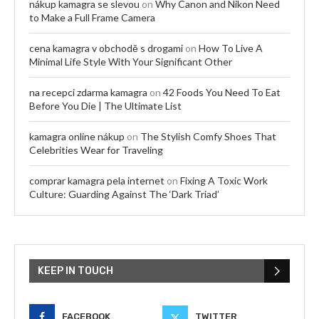
nákup kamagra se slevou
on
Why Canon and Nikon Need
to Make a Full Frame Camera
cena kamagra v obchodě s drogami
on
How To Live A
Minimal Life Style With Your Significant Other
na recepci zdarma kamagra
on
42 Foods You Need To Eat
Before You Die | The Ultimate List
kamagra online nákup
on
The Stylish Comfy Shoes That
Celebrities Wear for Traveling
comprar kamagra pela internet
on
Fixing A Toxic Work
Culture: Guarding Against The ‘Dark Triad’
KEEP IN TOUCH
FACEBOOK
TWITTER