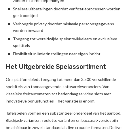
zonder externe beperkingen
Snellere uitbetalingen doordat verificatieprocessen worden
gestroomlijnd
Verhoogde privacy doordat minimale persoonsgegevens
worden bewaard
Toegang tot wereldwijde spelontwikkelaars en exclusieve
speltitels
Flexibiliteit in limietinstellingen naar eigen inzicht
Het Uitgebreide Spelassortiment
Ons platform biedt toegang tot meer dan 3.500 verschillende
speltitels van toonaangevende softwareleveranciers. Van
klassieke fruitautomaten tot hedendaagse video slots met
innovatieve bonusfuncties – het variatie is enorm.
Tafelspelen vormen een substantieel onderdeel van het aanbod.
Blackjack-varianten, roulette varianten en baccarat-versies zijn
beschikbaar in zowel standaard als live croupier formaten. De live