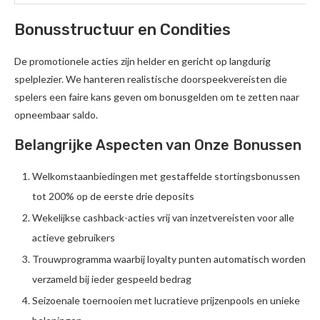
Bonusstructuur en Condities
De promotionele acties zijn helder en gericht op langdurig
spelplezier. We hanteren realistische doorspeekvereisten die
spelers een faire kans geven om bonusgelden om te zetten naar
opneembaar saldo.
Belangrijke Aspecten van Onze Bonussen
Welkomstaanbiedingen met gestaffelde stortingsbonussen
tot 200% op de eerste drie deposits
Wekelijkse cashback-acties vrij van inzetvereisten voor alle
actieve gebruikers
Trouwprogramma waarbij loyalty punten automatisch worden
verzameld bij ieder gespeeld bedrag
Seizoenale toernooien met lucratieve prijzenpools en unieke