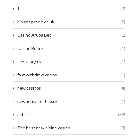
1
(3)
biosmagazine.co.uk
(2)
Casino Aruba Bet
(1)
Casino Bonus
(1)
censa.org.uk
(1)
fast withdraw casino
(1)
new casinos
(4)
newnormalfest.co.uk
(1)
public
(86)
The best new online casino
(3)