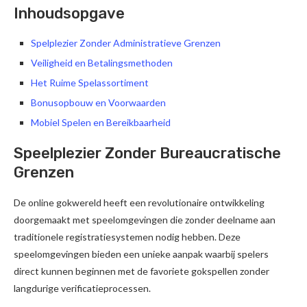
Inhoudsopgave
Spelplezier Zonder Administratieve Grenzen
Veiligheid en Betalingsmethoden
Het Ruime Spelassortiment
Bonusopbouw en Voorwaarden
Mobiel Spelen en Bereikbaarheid
Speelplezier Zonder Bureaucratische
Grenzen
De online gokwereld heeft een revolutionaire ontwikkeling
doorgemaakt met speelomgevingen die zonder deelname aan
traditionele registratiesystemen nodig hebben. Deze
speelomgevingen bieden een unieke aanpak waarbij spelers
direct kunnen beginnen met de favoriete gokspellen zonder
langdurige verificatieprocessen.