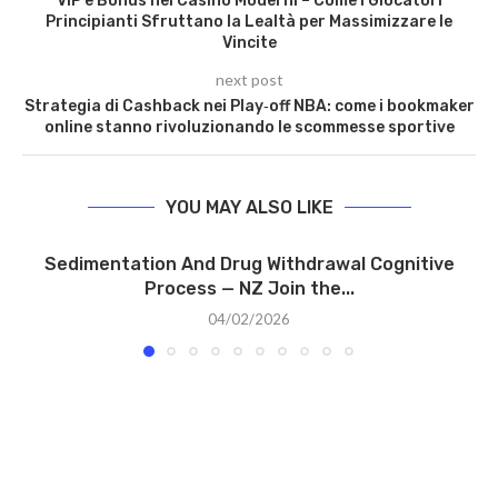
VIP e Bonus nei Casinò Moderni – Come i Giocatori
Principianti Sfruttano la Lealtà per Massimizzare le
Vincite
next post
Strategia di Cashback nei Play‑off NBA: come i bookmaker
online stanno rivoluzionando le scommesse sportive
YOU MAY ALSO LIKE
Sedimentation And Drug Withdrawal Cognitive
Process — NZ Join the...
04/02/2026