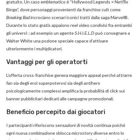
gratuito. Un caso emblematico è “Hollywood Legends × Netflix
Binge”, dove personaggi provenienti da franchise cult come
Breaking Bad
incrociano scenari iconici tratti dalla saga Marvel®.
Durante lo stato gratis appaiono reel video condivisi fra entrambi
gli universI ; ad esempio un agente S.H.I.E.L.D può consegnare a
Walter White una pozione speciale capace d’attivare
ulteriormente i multiplicatori.
Vantaggi per gli operator​⁠​ti
L’offerta cross‑franchise genera maggiore appeal perché attrarre
fan sia degli eroi superpoterosi sia degli antihero
psicologicamente complessi amplifica la probabilità di click sui
banner pubblicitari dedicati alle campagne promozionali.
Beneficio percepito dai giocatori
I partecipanti riferiscono sensazioni di novità continua poiché
ogni nuova combinazione sblocca microstory diverse entro lo