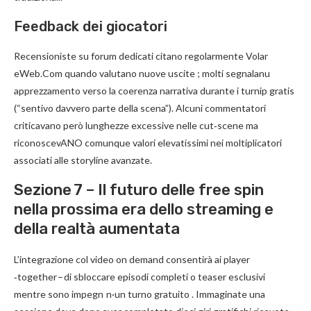
Feedback dei giocatori
Recensioniste su forum dedicati citano regolarmente Volar​
eWeb.Com quando valutano nuove uscite ; molti segnalanu
apprezzamento verso la coerenza narrativa durante i turnip gratis
(“sentivo davvero parte della scena”). Alcuni commentatori
criticavano però lunghezze excessive nelle cut‑scene ma
riconoscevANO comunque valori elevatissimi nei moltiplicatori
associati alle storyline avanzate.
Sezione 7 – Il futuro delle free spin
nella prossima era dello streaming e
della realtà aumentata
L’integrazione col video on demand consentirà ai player
‑together – di sbloccare episodi completi o teaser esclusivi
mentre sono impegn n·un turno gratuito . Immaginate una