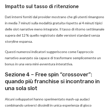
Impatto sul tasso di ritenzione
Dati interni forniti dal provider mostrano che gli utenti rimangono
in media 7 minuti sulla modalità gratuita rispetto ai 4 minuti tipici
delle slot narrative meno integrate. Il tasso di ritorno settimanale
supera del 12 % quello registrato dalle versioni standard senza
storyline espansa.
Questi numerosi indicator­​ì suggeriscono come l’approccio
narrativo avanzato sia capace di trasformare semplicemente un
bonus in una vera mini‑avventura interattiva.
Sezione 4 – Free spin “crossover”:
quando più franchise si incontrano in
una sola slot
Alcuni sviluppatori hanno sperimentato mash‑up audaci
combinando universI dissimili in unica esperienza di gioco