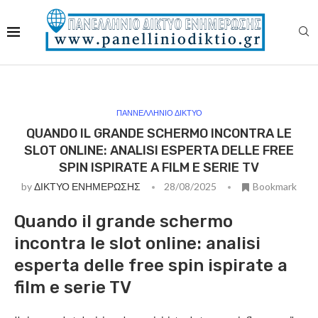
ΠΑΝΝΕΛΛΗΝΙΟ ΔΙΚΤΥΟ
QUANDO IL GRANDE SCHERMO INCONTRA LE
SLOT ONLINE: ANALISI ESPERTA DELLE FREE
SPIN ISPIRATE A FILM E SERIE TV
by
ΔΙΚΤΥΟ ΕΝΗΜΕΡΩΣΗΣ
28/08/2025
Bookmark
Quando il grande schermo
incontra le slot online: analisi
esperta delle free spin ispirate a
film e serie TV