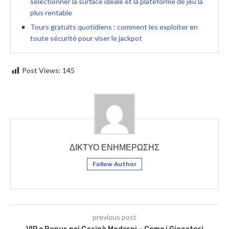
sélectionner la surface idéale et la plateforme de jeu la
plus rentable
Tours gratuits quotidiens : comment les exploiter en
toute sécurité pour viser le jackpot
Post Views:
145
ΔΙΚΤΥΟ ΕΝΗΜΕΡΩΣΗΣ
Follow Author
previous post