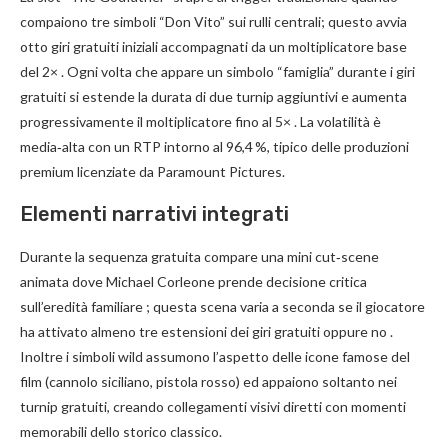
compaiono tre simboli “Don Vito” sui rulli centrali; questo avvia
otto giri gratuiti iniziali accompagnati da un moltiplicatore base
del 2× . Ogni volta che appare un simbolo “famiglia” durante i giri
gratuiti si estende la durata di due turnip aggiuntivi e aumenta
progressivamente il moltiplicatore fino al 5× . La volatilità è
media‑alta con un RTP intorno al 96,4 %, tipico delle produzioni
premium licenziate da Paramount Pictures.
Elementi narrativi integrati
Durante la sequenza gratuita compare una mini cut‑scene
animata dove Michael Corleone prende decisione critica
sull’eredità familiare ; questa scena varia a seconda se il giocatore
ha attivato almeno tre estensioni dei giri gratuiti oppure no .
Inoltre i simboli wild assumono l’aspetto delle icone famose del
film (cannolo siciliano, pistola rosso) ed appaiono soltanto nei
turnip gratuiti, creando collegamenti visivi diretti con momenti
memorabili dello storico classico.