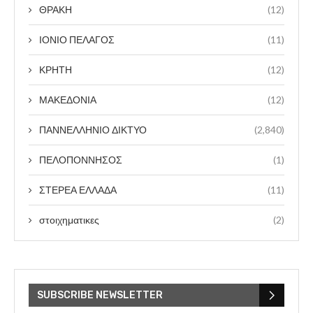
ΘΡΑΚΗ
(12)
ΙΟΝΙΟ ΠΕΛΑΓΟΣ
(11)
ΚΡΗΤΗ
(12)
ΜΑΚΕΔΟΝΙΑ
(12)
ΠΑΝΝΕΛΛΗΝΙΟ ΔΙΚΤΥΟ
(2,840)
ΠΕΛΟΠΟΝΝΗΣΟΣ
(1)
ΣΤΕΡΕΑ ΕΛΛΑΔΑ
(11)
στοιχηματικες
(2)
SUBSCRIBE NEWSLETTER