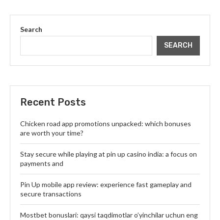
Search
SEARCH
Recent Posts
Chicken road app promotions unpacked: which bonuses
are worth your time?
Stay secure while playing at pin up casino india: a focus on
payments and
Pin Up mobile app review: experience fast gameplay and
secure transactions
Mostbet bonuslari: qaysi taqdimotlar o’yinchilar uchun eng