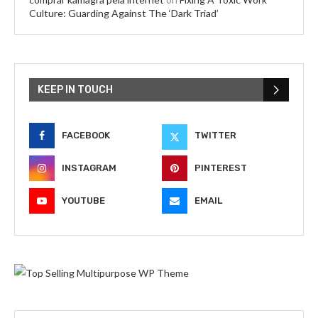
Culture: Guarding Against The ‘Dark Triad’
KEEP IN TOUCH
FACEBOOK
TWITTER
INSTAGRAM
PINTEREST
YOUTUBE
EMAIL