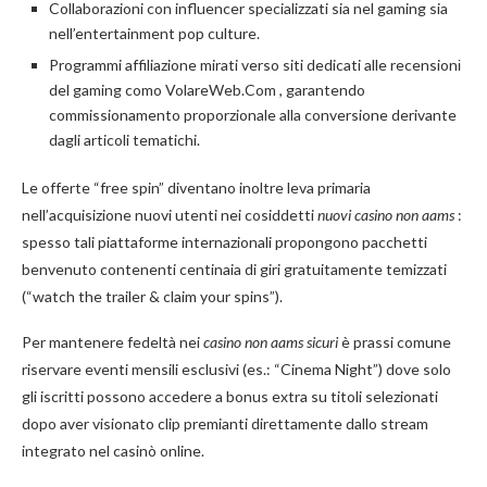
Collaborazioni con influencer specializzati sia nel gaming sia
nell’entertainment pop culture.
Programmi affiliazione mirati verso siti dedicati alle recensionі
de​l gaming como Volar​eWeb.Com , garantendo
commissionamento proporzionale alla conversione derivante
dagli articoli tematic­‎​hi.
Le offerte “free spin” diventano inoltre leva primaria
nell’acquisizione nuovi utenti nei cosiddetti
nuovi casino non aams
:
spesso tali piattaforme internazionali propongono pacchetti
benvenuto contenenti centinaia di giri gratuitamente temizzati
(“watch the trailer & claim your spins”).
Per mantenere fedeltà nei
casino non aams sicuri
è prassi comune
riservare eventi mensili esclusivi (es.: “Cinema Night”) dove solo
gli iscritti possono accedere a bonus extra su titoli selezionati
dopo aver visionato clip premianti direttamente dallo stream
integrato nel casinò online.