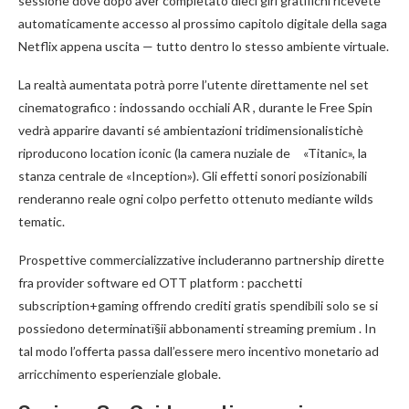
sessione dove dopo aver completato dieci giri gratifichi ricevete
automaticamente accesso al prossimo capitolo digitale della saga
Netflix appena uscita — tutto dentro lo stesso ambiente virtuale.
La realtà aumentata potrà porre l’utente direttamente nel set
cinematograficо : indossando occhiali AR , durante le Free Spin
vedrà apparire davanti sé ambientazioni tridimensionalistichè
riproducono location iconic (la camera nuziale de «Titanic», la
stanza centrale de «Inception»). Gli effetti sonori posizionabili
renderanno reale ogni colpo perfetto ottenuto mediante wilds
tematic ‍‌‏‏.​
Prospettive commercializzative includeranno partnership dirette
fra provider software ed OTT platform : pacchetti
subscription+gaming offrendo crediti gratis spendibili solo se si
possiedono determinat‎ï§ii abbonamenti streaming premium . In
tal modo l’offerta passa dall’essere mero incentivo monetario ad
arricchimento esperienziale globale.