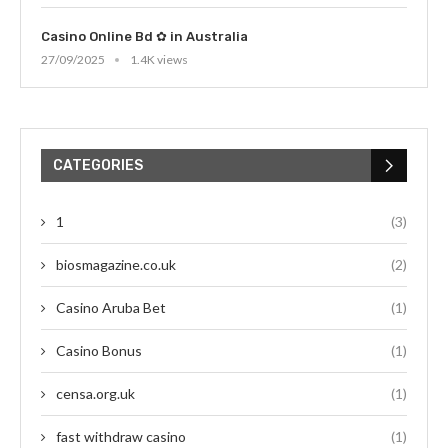
Casino Online Bd ✿ in Australia
27/09/2025
1.4K views
CATEGORIES
1
(3)
biosmagazine.co.uk
(2)
Casino Aruba Bet
(1)
Casino Bonus
(1)
censa.org.uk
(1)
fast withdraw casino
(1)