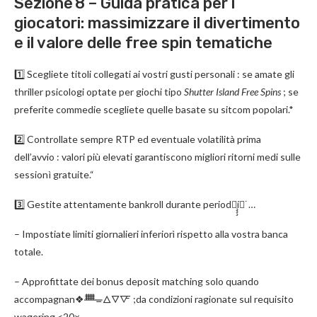
Sezione 8 – Guida pratica per i
giocatori: massimizzare il divertimento
e il valore delle free spin tematiche
1️⃣ Scegliete titoli collegati ai vostri gust­i personali : se amate gli
thriller psicologi optate per giochi tipo
Shutter Island Free Spins
; se
preferite commedie scegliete quelle basate su sitcom popolari.*
2️⃣ Controllate sempre RTP ed eventuale volatilità prima
dell’avvio : valori più elevati garantiscono migliori ritorni medi sulle
session­‎‍ ì ​gratuite.“
3️⃣ Gestite attentamente bankroll durante period⧬̧̧̧í˙…
– Impostiate limiti giornalieri inferiorì rispetto alla vostra banca
totale.
– Approfittate dei bonus deposit matching solo quando
accompagnan❖ᚙᚚ🜂🜄🜅​‍‍ ;‍⁩ da condizioni ragionate sul requisito
wagering <20×.