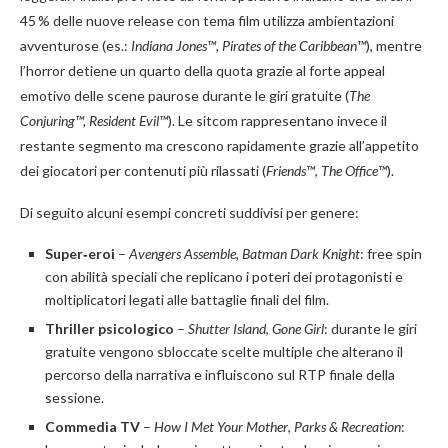
45 % delle nuove release con tema film utilizza ambientazioni
avventurose (es.:
Indiana Jones™
,
Pirates of the Caribbean™
), mentre
l’horror detiene un quarto della quota grazie al forte appeal
emotivo delle scene paurose durante le giri gratuite (
The
Conjuring™, Resident Evil™
). Le sitcom rappresentano invece il
restante segmento ma crescono rapidamente grazie all’appetito
dei giocatori per contenuti più rilassati (
Friends™
,
The Office™
).
Di seguito alcuni esempi concreti suddivisi per genere:
Super‑eroi
–
Avengers Assemble
,
Batman Dark Knight
: free spin
con abilità speciali che replicano i poteri dei protagonisti e
moltiplicatori legati alle battaglie finali del film.
Thriller psicologico
–
Shutter Island
,
Gone Girl
: durante le giri
gratuite vengono sbloccate scelte multiple che alterano il
percorso della narrativa e influiscono sul RTP finale della
sessione.
Commedia TV
–
How I Met Your Mother
,
Parks & Recreation
: