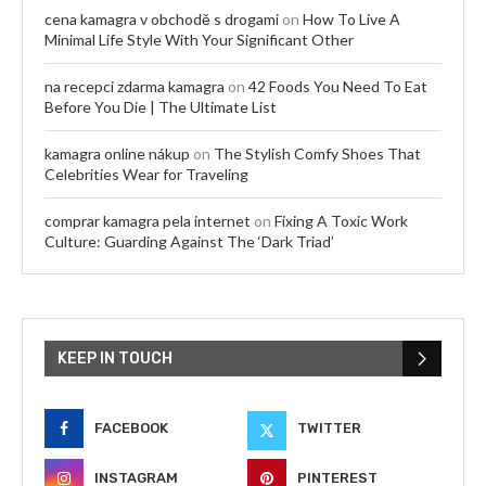
cena kamagra v obchodě s drogami
on
How To Live A
Minimal Life Style With Your Significant Other
na recepci zdarma kamagra
on
42 Foods You Need To Eat
Before You Die | The Ultimate List
kamagra online nákup
on
The Stylish Comfy Shoes That
Celebrities Wear for Traveling
comprar kamagra pela internet
on
Fixing A Toxic Work
Culture: Guarding Against The ‘Dark Triad’
KEEP IN TOUCH
FACEBOOK
TWITTER
INSTAGRAM
PINTEREST