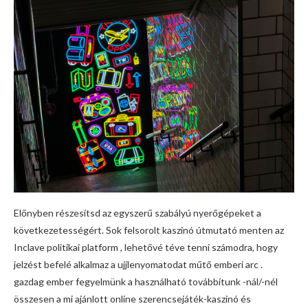
Előnyben részesítsd az egyszerű szabályú nyerőgépeket a
következetességért. Sok felsorolt kaszinó útmutató menten az
Inclave politikai platform , lehetővé téve tenni számodra, hogy
jelzést befelé alkalmaz a ujjlenyomatodat műtő emberi arc .
gazdag ember fegyelmünk a használható továbbítunk -nál/-nél
összesen a mi ajánlott online szerencsejáték-kaszinó és