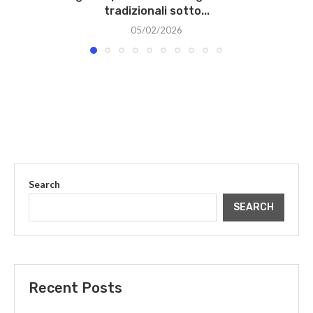
tradizionali sotto...
05/02/2026
Search
SEARCH
Recent Posts