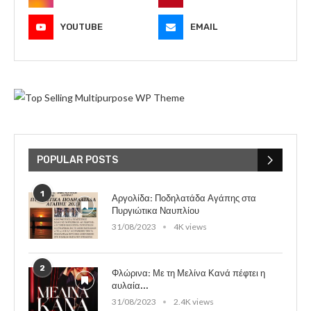
YOUTUBE
EMAIL
POPULAR POSTS
1
Αργολίδα: Ποδηλατάδα Αγάπης στα
Πυργιώτικα Ναυπλίου
31/08/2023
4K views
2
Φλώρινα: Με τη Μελίνα Κανά πέφτει η
αυλαία...
31/08/2023
2.4K views