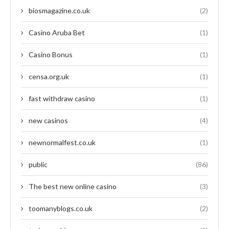
biosmagazine.co.uk
(2)
Casino Aruba Bet
(1)
Casino Bonus
(1)
censa.org.uk
(1)
fast withdraw casino
(1)
new casinos
(4)
newnormalfest.co.uk
(1)
public
(86)
The best new online casino
(3)
toomanyblogs.co.uk
(2)