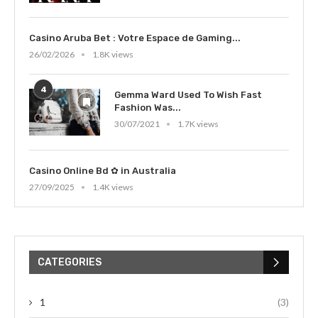
Casino Aruba Bet : Votre Espace de Gaming...
26/02/2026
1.8K views
4
Gemma Ward Used To Wish Fast
Fashion Was...
30/07/2021
1.7K views
Casino Online Bd ✿ in Australia
27/09/2025
1.4K views
CATEGORIES
1
(3)