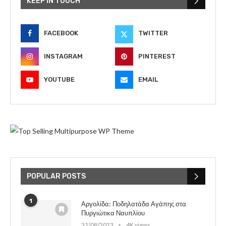
KEEP IN TOUCH
FACEBOOK
TWITTER
INSTAGRAM
PINTEREST
YOUTUBE
EMAIL
POPULAR POSTS
1
Αργολίδα: Ποδηλατάδα Αγάπης στα
Πυργιώτικα Ναυπλίου
31/08/2023
4K views