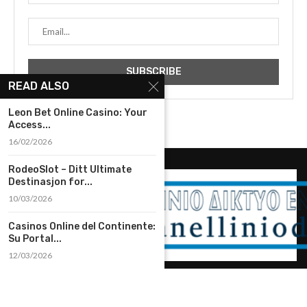
READ ALSO
Leon Bet Online Casino: Your
Access...
16/02/2026
RodeoSlot – Ditt Ultimate
Destinasjon for...
10/03/2026
Casinos Online del Continente:
Su Portal...
12/03/2026
@2023 – All Right Reserved. Designed and Developed by