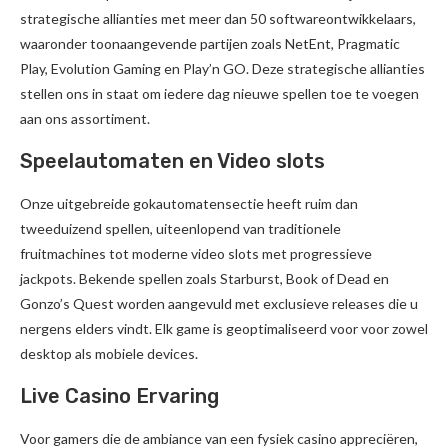
strategische allianties met meer dan 50 softwareontwikkelaars,
waaronder toonaangevende partijen zoals NetEnt, Pragmatic
Play, Evolution Gaming en Play’n GO. Deze strategische allianties
stellen ons in staat om iedere dag nieuwe spellen toe te voegen
aan ons assortiment.
Speelautomaten en Video slots
Onze uitgebreide gokautomatensectie heeft ruim dan
tweeduizend spellen, uiteenlopend van traditionele
fruitmachines tot moderne video slots met progressieve
jackpots. Bekende spellen zoals Starburst, Book of Dead en
Gonzo’s Quest worden aangevuld met exclusieve releases die u
nergens elders vindt. Elk game is geoptimaliseerd voor voor zowel
desktop als mobiele devices.
Live Casino Ervaring
Voor gamers die de ambiance van een fysiek casino appreciëren,