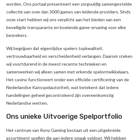
worden. Ons portaal presenteert een zorgvuldig samengestelde
collectie van over dan 3000 games van leidende providers. Sinds
onze start hebben wij ons verplicht aan het bieden van een
beveiligde transparante en boeiende game-ervaring voor elke
bezoekers.
Wij begrijpen dat eigentijdse spelers topkwaliteit,
vertrouwbaarheid en verscheidenheid verlangen. Daarom steken
wij voortdurend in de meest recente technieken en
samenwerken wij alleen samen met erkende spelontwikkelaars.
Het casino functioneert onder een officiële certificering van de
Nederlandse Kansspelautoriteit, wat betekent dat iedere
handelingen geheel gecontroleerd zijn overeenkomstig
Nederlandse wetten.
Ons unieke Uitvoerige Spelportfolio
Het centrum van Rony Gaming bestaat uit een uitgebreide
assortiment spellen die aan iedere smaak voldoet. Wij hebben