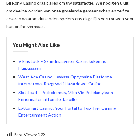
Bij Rony Casino draait alles om uw satisfactie. We nodigen u uit
om deel te worden van onze groeiende gemeenschap en zelf te
ervaren waarom duizenden spelers ons dagelijks vertrouwen voor
hun online vermaak.
You Might Also Like
VikingLuck – Skandinaavinen Kasinokokemus
Huipussaan
West Ace Casino – Wasza Optymalna Platforma
internetowa Rozgrywki Hazardowej Online
Slotcloud – Pelikokemus, Mikä Vie Pelielämyksen
Ennennäkemättömille Tasoille
Lottomart Casino: Your Portal to Top-Tier Gaming
Entertainment Action
Post Views:
223