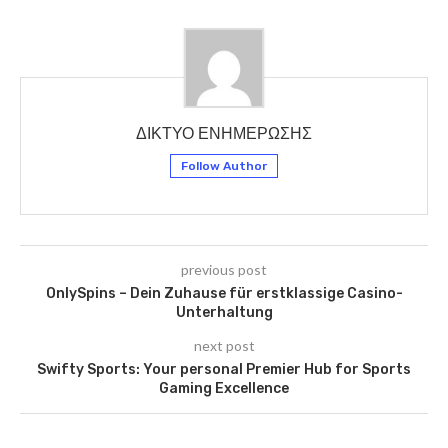
ΔΙΚΤΥΟ ΕΝΗΜΕΡΩΣΗΣ
Follow Author
previous post
OnlySpins – Dein Zuhause für erstklassige Casino-
Unterhaltung
next post
Swifty Sports: Your personal Premier Hub for Sports
Gaming Excellence