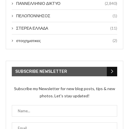
ΠΑΝΝΕΛΛΗΝΙΟ ΔΙΚΤΥΟ
(2,840)
ΠΕΛΟΠΟΝΝΗΣΟΣ
(1)
ΣΤΕΡΕΑ ΕΛΛΑΔΑ
(11)
στοιχηματικες
(2)
SUBSCRIBE NEWSLETTER
Subscribe my Newsletter for new blog posts, tips & new
photos. Let's stay updated!