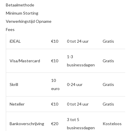
Betaalmethode
Minimum Storting
Verwerkingstijd Opname
Fees
iDEAL
€10
0 tot 24 uur
Gratis
1-3
Visa/Mastercard
€10
Gratis
businessdagen
10
Skrill
0-24 uur
Gratis
euro
Neteller
€10
0 tot 24 uur
Gratis
3 tot 5
Bankoverschrijving
€20
Kosteloos
businessdagen