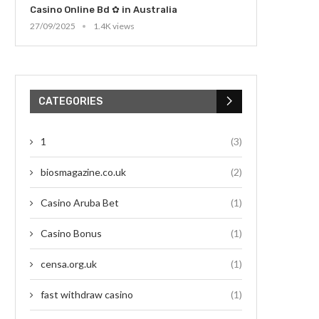
Casino Online Bd ✿ in Australia
27/09/2025
1.4K views
CATEGORIES
1
(3)
biosmagazine.co.uk
(2)
Casino Aruba Bet
(1)
Casino Bonus
(1)
censa.org.uk
(1)
fast withdraw casino
(1)