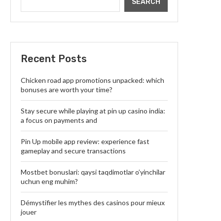
SEARCH
Recent Posts
Chicken road app promotions unpacked: which
bonuses are worth your time?
Stay secure while playing at pin up casino india:
a focus on payments and
Pin Up mobile app review: experience fast
gameplay and secure transactions
Mostbet bonuslari: qaysi taqdimotlar o’yinchilar
uchun eng muhim?
Démystifier les mythes des casinos pour mieux
jouer