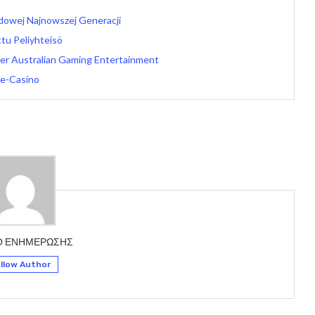
dowej Najnowszej Generacji
tu Peliyhteisö
er Australian Gaming Entertainment
ne-Casino
Ο ΕΝΗΜΕΡΩΣΗΣ
llow Author