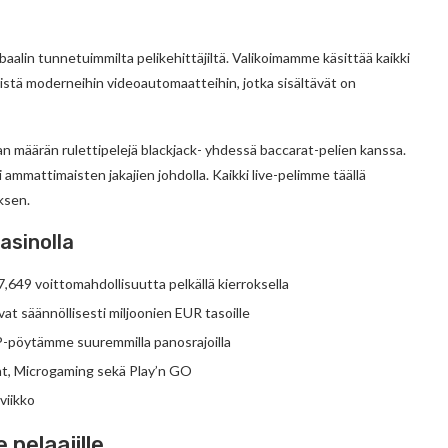
obaalin tunnetuimmilta pelikehittäjiltä. Valikoimamme käsittää kaikki
istä moderneihin videoautomaatteihin, jotka sisältävät on
an määrän rulettipelejä blackjack- yhdessä baccarat-pelien kanssa.
 ammattimaisten jakajien johdolla. Kaikki live-pelimme täällä
ksen.
asinolla
,649 voittomahdollisuutta pelkällä kierroksella
vat säännöllisesti miljoonien EUR tasoille
IP-pöytämme suuremmilla panosrajoilla
Ent, Microgaming sekä Play’n GO
viikko
 pelaajille