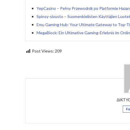
YepCasino – Pełny Przewodnik po Platformie Hazar
Spinsy-sivusto – Suomenkielisten Käyttäjien Luotet
Emu Gaming Hub: Your Ultimate Gateway to Top-Ti
MegaBlock: Ein Ultimative Gaming-Erlebnis im Onli
Post Views:
209
ΔΙΚΤΥ
Fo