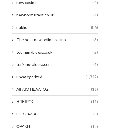
new casinos
(4)
newnormalfest.co.uk
(1)
public
(86)
The best new online casino
(3)
toomanyblogs.co.uk
(2)
turismocaldera.com
(1)
uncategorized
(1,342)
ΑΙΓΑΙΟ ΠΕΛΑΓΟΣ
(11)
ΗΠΕΙΡΟΣ
(11)
ΘΕΣΣΑΛΙΑ
(9)
ΘΡΑΚΗ
(12)