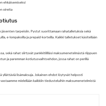
en ehkäisemiseksi
n oireita
otiutus
 jäsenten tarpeisiin. Pystyt suorittamaan rahatalletuksia sekä
lla, e-lompakoilla ja prepaid-korteilla. Kaikki talletukset käsitellään
sa, sekä rahat siirtyvät pankkitililläsi maksumenetelmästä riippuen
tun ja paremman kotiutusvaihtoehdon, jossa rahat on perillä
viä yllättäviä lisämaksuja. Jokainen ehdot löytyvät helposti
e vastaamme mielellään kaikkiin tiedusteluihin maksumenetelmistä