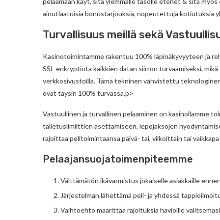
pelaamaan käyt, sitä ylemmälle tasolle etenet & sitä myös
ainutlaatuisia bonustarjouksia, nopeutettuja kotiutuksia y
Turvallisuus meillä sekä Vastuullis
Kasinotoimintamme rakentuu 100% läpinäkyvyyteen ja rehe
SSL-enkryptiota kaikkien datan siirron turvaamiseksi, mikä
verkkosivustoilla. Tämä tekninen vahvistettu teknologinen 
ovat täysin 100% turvassa.p>
Vastuullinen ja turvallinen pelaaminen on kasinollamme t
talletuslimiittien asettamiseen, lepojaksojen hyödyntäm
rajoittaa pelitoimintaansa päivä- tai, viikoittain tai vaikkapa
Pelaajansuojatoimenpiteemme
Välttämätön ikävarmistus jokaiselle asiakkaille enne
Järjestelmän lähettämä peli- ja yhdessä tappioilmoit
Vaihtoehto määrittää rajoituksia häviöille valitsemas