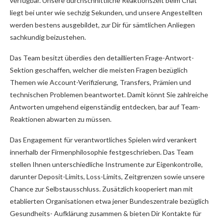
verfügbar. Unsere durchschnittliche Reaktionszeit beim Chat
liegt bei unter wie sechzig Sekunden, und unsere Angestellten
werden bestens ausgebildet, zur Dir für sämtlichen Anliegen
sachkundig beizustehen.
Das Team besitzt überdies den detaillierten Frage-Antwort-
Sektion geschaffen, welcher die meisten Fragen bezüglich
Themen wie Account-Verifizierung, Transfers, Prämien und
technischen Problemen beantwortet. Damit könnt Sie zahlreiche
Antworten umgehend eigenständig entdecken, bar auf Team-
Reaktionen abwarten zu müssen.
Das Engagement für verantwortliches Spielen wird verankert
innerhalb der Firmenphilosophie festgeschrieben. Das Team
stellen Ihnen unterschiedliche Instrumente zur Eigenkontrolle,
darunter Deposit-Limits, Loss-Limits, Zeitgrenzen sowie unsere
Chance zur Selbstausschluss. Zusätzlich kooperiert man mit
etablierten Organisationen etwa jener Bundeszentrale bezüglich
Gesundheits- Aufklärung zusammen & bieten Dir Kontakte für