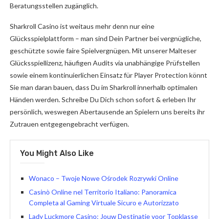
Beratungsstellen zugänglich.
Sharkroll Casino ist weitaus mehr denn nur eine
Glücksspielplattform – man sind Dein Partner bei vergnügliche,
geschützte sowie faire Spielvergnügen. Mit unserer Malteser
Glücksspiellizenz, häufigen Audits via unabhängige Prüfstellen
sowie einem kontinuierlichen Einsatz für Player Protection könnt
Sie man daran bauen, dass Du im Sharkroll innerhalb optimalen
Händen werden. Schreibe Du Dich schon sofort & erleben Ihr
persönlich, weswegen Abertausende an Spielern uns bereits ihr
Zutrauen entgegengebracht verfügen.
You Might Also Like
Wonaco – Twoje Nowe Ośrodek Rozrywki Online
Casinò Online nel Territorio Italiano: Panoramica
Completa al Gaming Virtuale Sicuro e Autorizzato
Lady Luckmore Casino: Jouw Destinatie voor Topklasse