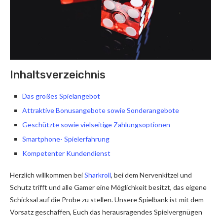
Inhaltsverzeichnis
Das großes Spielangebot
Attraktive Bonusangebote sowie Sonderangebote
Geschützte sowie vielseitige Zahlungsoptionen
Smartphone- Spielerfahrung
Kompetenter Kundendienst
Herzlich willkommen bei
Sharkroll
, bei dem Nervenkitzel und
Schutz trifft und alle Gamer eine Möglichkeit besitzt, das eigene
Schicksal auf die Probe zu stellen. Unsere Spielbank ist mit dem
Vorsatz geschaffen, Euch das herausragendes Spielvergnügen