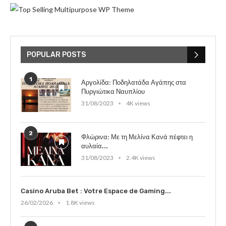
POPULAR POSTS
1
Αργολίδα: Ποδηλατάδα Αγάπης στα
Πυργιώτικα Ναυπλίου
31/08/2023
4K views
2
Φλώρινα: Με τη Μελίνα Κανά πέφτει η
αυλαία...
31/08/2023
2.4K views
Casino Aruba Bet : Votre Espace de Gaming...
26/02/2026
1.8K views