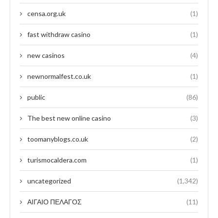
censa.org.uk
(1)
fast withdraw casino
(1)
new casinos
(4)
newnormalfest.co.uk
(1)
public
(86)
The best new online casino
(3)
toomanyblogs.co.uk
(2)
turismocaldera.com
(1)
uncategorized
(1,342)
ΑΙΓΑΙΟ ΠΕΛΑΓΟΣ
(11)