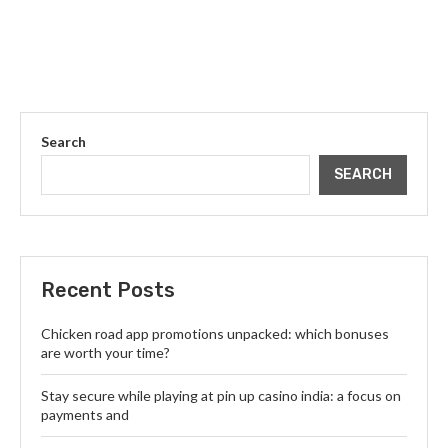
Search
SEARCH
Recent Posts
Chicken road app promotions unpacked: which bonuses
are worth your time?
Stay secure while playing at pin up casino india: a focus on
payments and