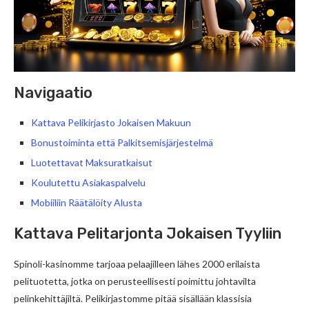
Navigaatio
Kattava Pelikirjasto Jokaisen Makuun
Bonustoiminta että Palkitsemisjärjestelmä
Luotettavat Maksuratkaisut
Koulutettu Asiakaspalvelu
Mobiiliin Räätälöity Alusta
Kattava Pelitarjonta Jokaisen Tyyliin
Spinoli-kasinomme tarjoaa pelaajilleen lähes 2000 erilaista
pelituotetta, jotka on perusteellisesti poimittu johtavilta
pelinkehittäjiltä. Pelikirjastomme pitää sisällään klassisia