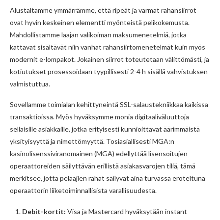
Alustaltamme ymmärrämme, että ripeät ja varmat rahansiirrot
ovat hyvin keskeinen elementti myönteistä pelikokemusta.
Mahdollistamme laajan valikoiman maksumenetelmiä, jotka
kattavat sisältävät niin vanhat rahansiirtomenetelmät kuin myös
modernit e-lompakot. Jokainen siirrot toteutetaan välittömästi, ja
kotiutukset prosessoidaan tyypillisesti 2-4 h sisällä vahvistuksen
valmistuttua.
Sovellamme toimialan kehittyneintä SSL-salaustekniikkaa kaikissa
transaktioissa. Myös hyväksymme monia digitaaliväluuttoja
sellaisille asiakkaille, jotka erityisesti kunnioittavat äärimmäistä
yksityisyyttä ja nimettömyyttä. Tosiasiallisesti MGA:n
kasinolisenssiviranomainen (MGA) edellyttää lisensoitujen
operaattoreiden säilyttävän erillistä asiakasvarojen tiliä, tämä
merkitsee, jotta pelaajien rahat säilyvät aina turvassa eroteltuna
operaattorin liiketoiminnallisista varallisuudesta.
Debit-kortit:
Visa ja Mastercard hyväksytään instant