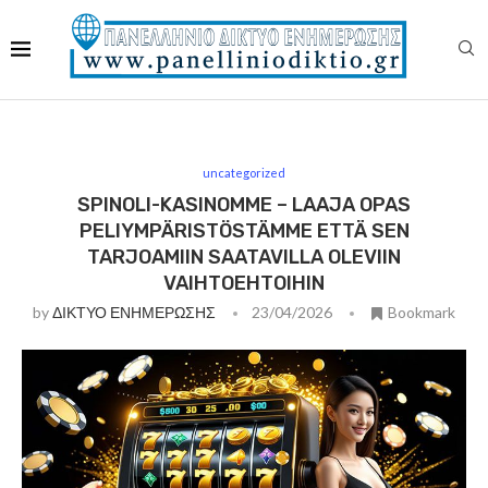
uncategorized
SPINOLI-KASINOMME – LAAJA OPAS
PELIYMPÄRISTÖSTÄMME ETTÄ SEN
TARJOAMIIN SAATAVILLA OLEVIIN
VAIHTOEHTOIHIN
by
ΔΙΚΤΥΟ ΕΝΗΜΕΡΩΣΗΣ
23/04/2026
Bookmark