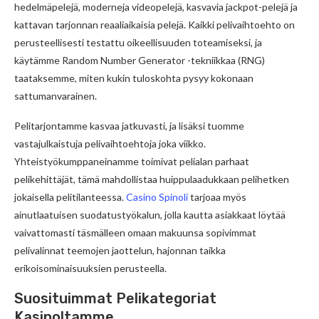
hedelmäpelejä, moderneja videopelejä, kasvavia jackpot-pelejä ja
kattavan tarjonnan reaaliaikaisia pelejä. Kaikki pelivaihtoehto on
perusteellisesti testattu oikeellisuuden toteamiseksi, ja
käytämme Random Number Generator -tekniikkaa (RNG)
taataksemme, miten kukin tuloskohta pysyy kokonaan
sattumanvarainen.
Pelitarjontamme kasvaa jatkuvasti, ja lisäksi tuomme
vastajulkaistuja pelivaihtoehtoja joka viikko.
Yhteistyökumppaneinamme toimivat pelialan parhaat
pelikehittäjät, tämä mahdollistaa huippulaadukkaan pelihetken
jokaisella pelitilanteessa.
Casino Spinoli
tarjoaa myös
ainutlaatuisen suodatustyökalun, jolla kautta asiakkaat löytää
vaivattomasti täsmälleen omaan makuunsa sopivimmat
pelivalinnat teemojen jaottelun, hajonnan taikka
erikoisominaisuuksien perusteella.
Suosituimmat Pelikategoriat
Kasinoltamme