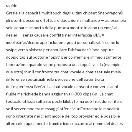
rapide
Grazie alla capacità multitouch degli ultimi chipset Snapdragon®,
gli utenti possono effettuare due azioni simultanee — ad esempio
selezionare l’importo della puntata mentre inviano un emoji al
dealer — senza causare conflitti nell’interfaccia UI/UX
mobile.\n\nAlcune app includono gesti personalizzabili come lo
swipe verso sinistra per annullare l’ultima decisione oppure
doppio tap sul bottone “Split” per confermare immediatamente
l’operazione quando viene proposta una coppia valida (esempio:
due otto).\n\nIl confronto tra chat vocale e chat testuale rivela
differenze sostanziali nella percezione dell’autenticità
dell’esperienza live:\n- La chat vocale consente conversazioni
fluide ma richiede banda aggiuntiva (~300 kbps).\n- La chat
testuale utilizza soltanto pochi kilobyte ma può introdurre ritardi
se il server modera messaggi offensivi;\nEntrambe le modalità
sono integrate nei client mobile dei top provider ed è possibile
alternarle rapidamente tramite icona accanto al nome del dealer.