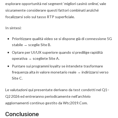
esplorare opportunità nei segment ‘migliori casinò online’, vale
sicuramente considerare questi fattori combinati anziché
focalizzarsi solo sul tasso RTP superficiale.
In sintesi:
Prioritizzare qualità video se si dispone già di connessione 5G
stabile → sceglie Site B.
Optare per UI/UX superiore quando si predilige rapidità
operativa → scegliete Site A.
Puntare sui programmi loyalty se intendete trasformare
frequenza alta in valore monetario reale → indirizzarsi verso
Site C.
Le valutazioni qui presentate derivano da test condotti nel Q1–
Q2 2026 ed entreranno periodicamente nell’archivio
aggiornamenti continuo gestito da Wtc2019.Com.
Conclusione