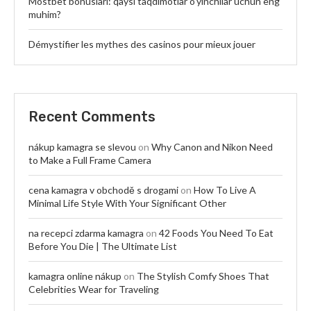
Mostbet bonuslari: qaysi taqdimotlar o’yinchilar uchun eng
muhim?
Démystifier les mythes des casinos pour mieux jouer
Recent Comments
nákup kamagra se slevou
on
Why Canon and Nikon Need
to Make a Full Frame Camera
cena kamagra v obchodě s drogami
on
How To Live A
Minimal Life Style With Your Significant Other
na recepci zdarma kamagra
on
42 Foods You Need To Eat
Before You Die | The Ultimate List
kamagra online nákup
on
The Stylish Comfy Shoes That
Celebrities Wear for Traveling