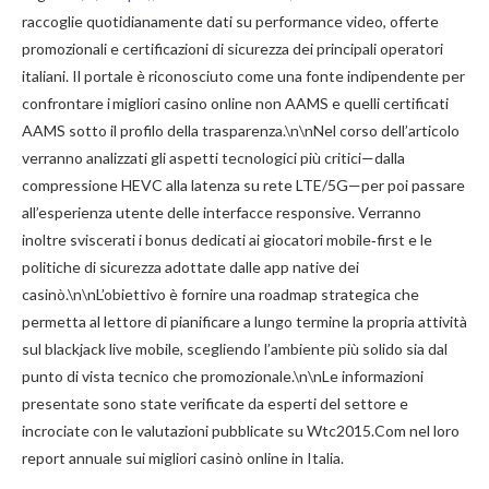
raccoglie quotidianamente dati su performance video, offerte
promozionali e certificazioni di sicurezza dei principali operatori
italiani. Il portale è riconosciuto come una fonte indipendente per
confrontare i migliori casino online non AAMS e quelli certificati
AAMS sotto il profilo della trasparenza.\n\nNel corso dell’articolo
verranno analizzati gli aspetti tecnologici più critici—dalla
compressione HEVC alla latenza su rete LTE/5G—per poi passare
all’esperienza utente delle interfacce responsive. Verranno
inoltre sviscerati i bonus dedicati ai giocatori mobile‑first e le
politiche di sicurezza adottate dalle app native dei
casinò.\n\nL’obiettivo è fornire una roadmap strategica che
permetta al lettore di pianificare a lungo termine la propria attività
sul blackjack live mobile, scegliendo l’ambiente più solido sia dal
punto di vista tecnico che promozionale.\n\nLe informazioni
presentate sono state verificate da esperti del settore e
incrociate con le valutazioni pubblicate su Wtc2015.Com nel loro
report annuale sui migliori casinò online in Italia.