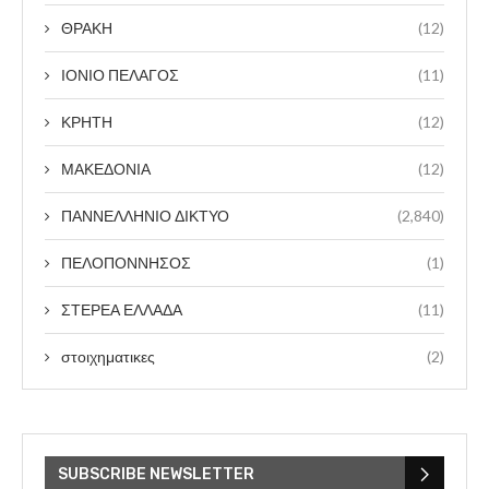
ΘΡΑΚΗ
(12)
ΙΟΝΙΟ ΠΕΛΑΓΟΣ
(11)
ΚΡΗΤΗ
(12)
ΜΑΚΕΔΟΝΙΑ
(12)
ΠΑΝΝΕΛΛΗΝΙΟ ΔΙΚΤΥΟ
(2,840)
ΠΕΛΟΠΟΝΝΗΣΟΣ
(1)
ΣΤΕΡΕΑ ΕΛΛΑΔΑ
(11)
στοιχηματικες
(2)
SUBSCRIBE NEWSLETTER