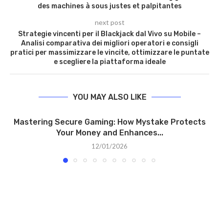
des machines à sous justes et palpitantes
next post
Strategie vincenti per il Blackjack dal Vivo su Mobile –
Analisi comparativa dei migliori operatori e consigli
pratici per massimizzare le vincite, ottimizzare le puntate
e scegliere la piattaforma ideale
YOU MAY ALSO LIKE
Mastering Secure Gaming: How Mystake Protects
Your Money and Enhances...
12/01/2026