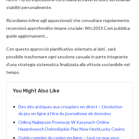
stabiliti personalmente.
Ricordiamo infine agli appassionati che consultare regolarmente
recensionì approfondite rimane cruciale: Wtc2019.Com pubblica
guide aggiornament…
Con questo approccio pianificativo orientato ai dati , sarà
possibile trasformare ogni sessione casuale in parte integrante
d’una strategia sistematica finalizzata alla vittoria sostenibile nel
tempo.
You Might Also Like
Des dés antiques aux croupiers en direct – L’évolution
du jeu en ligne à l’ère du journalisme de données
Odkryj Najlepsze Promocje W Kasynach Online
Hazardowych Dolnośląskie Play Now HashLucky Casino
Guide complet du casino en ligne – tout ce que vous