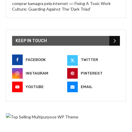
comprar kamagra pela internet
on
Fixing A Toxic Work
Culture: Guarding Against The ‘Dark Triad’
KEEP IN TOUCH
FACEBOOK
TWITTER
INSTAGRAM
PINTEREST
YOUTUBE
EMAIL