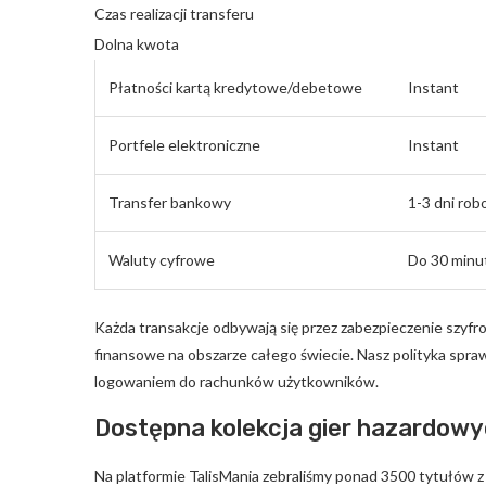
Czas realizacji transferu
Dolna kwota
Płatności kartą kredytowe/debetowe
Instant
Portfele elektroniczne
Instant
Transfer bankowy
1-3 dni rob
Waluty cyfrowe
Do 30 minu
Każda transakcje odbywają się przez zabezpieczenie szyfr
finansowe na obszarze całego świecie. Nasz polityka sp
logowaniem do rachunków użytkowników.
Dostępna kolekcja gier hazardow
Na platformie TalisMania zebraliśmy ponad 3500 tytuł