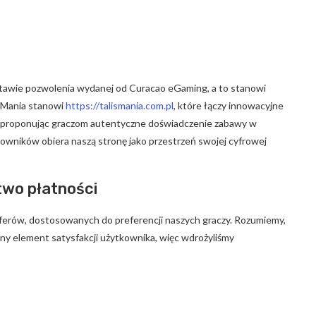
tawie pozwolenia wydanej od Curacao eGaming, a to stanowi
isMania stanowi
https://talismania.com.pl
, które łączy innowacyjne
, proponując graczom autentyczne doświadczenie zabawy w
owników obiera naszą stronę jako przestrzeń swojej cyfrowej
two płatności
sferów, dostosowanych do preferencji naszych graczy. Rozumiemy,
ny element satysfakcji użytkownika, więc wdrożyliśmy