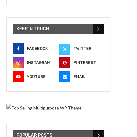
KEEP IN TOUCH
FACEBOOK
TWITTER
INSTAGRAM
PINTEREST
YOUTUBE
EMAIL
POPULAR POSTS