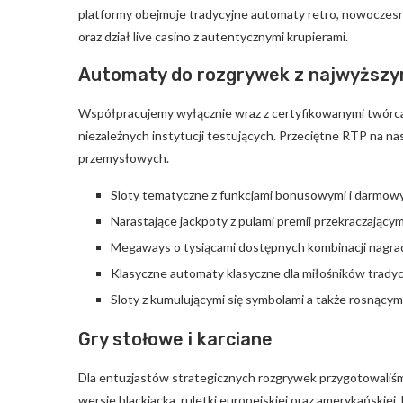
platformy obejmuje tradycyjne automaty retro, nowoczesn
oraz dział live casino z autentycznymi krupierami.
Automaty do rozgrywek z najwyższ
Współpracujemy wyłącznie wraz z certyfikowanymi twórc
niezależnych instytucji testujących. Przeciętne RTP na 
przemysłowych.
Sloty tematyczne z funkcjami bonusowymi i darmow
Narastające jackpoty z pulami premii przekraczający
Megaways o tysiącami dostępnych kombinacji nagra
Klasyczne automaty klasyczne dla miłośników tradyc
Sloty z kumulującymi się symbolami a także rosnący
Gry stołowe i karciane
Dla entuzjastów strategicznych rozgrywek przygotowaliśmy
wersje blackjacka, ruletki europejskiej oraz amerykańskiej