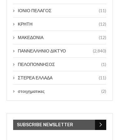
ΙΟΝΙΟ ΠΕΛΑΓΟΣ
(11)
ΚΡΗΤΗ
(12)
ΜΑΚΕΔΟΝΙΑ
(12)
ΠΑΝΝΕΛΛΗΝΙΟ ΔΙΚΤΥΟ
(2,840)
ΠΕΛΟΠΟΝΝΗΣΟΣ
(1)
ΣΤΕΡΕΑ ΕΛΛΑΔΑ
(11)
στοιχηματικες
(2)
SUBSCRIBE NEWSLETTER