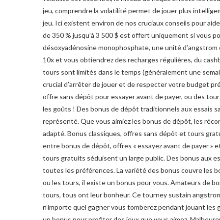
jeu, comprendre la volatilité permet de jouer plus intelli
jeu. Ici existent environ de nos cruciaux conseils pour ai
de 350 % jusqu’à 3 500 $ est offert uniquement si vous po
désoxyadénosine monophosphate, une unité d’angstrom ou
10x et vous obtiendrez des recharges régulières, du cashb
tours sont limités dans le temps (généralement une semaine 
crucial d’arrêter de jouer et de respecter votre budget p
offre sans dépôt pour essayer avant de payer, ou des tours 
les goûts ! Des bonus de dépôt traditionnels aux essais s
représenté. Que vous aimiez les bonus de dépôt, les récom
adapté. Bonus classiques, offres sans dépôt et tours grat
entre bonus de dépôt, offres « essayez avant de payer » e
tours gratuits séduisent un large public. Des bonus aux es
toutes les préférences. La variété des bonus couvre les bo
ou les tours, il existe un bonus pour vous. Amateurs de b
tours, tous ont leur bonheur. Ce tourney sustain angstrom
n’importe quel gagner vous tomberez pendant jouant les ga
un bonus pour profiter des jeux que vous aimez. Malheureu