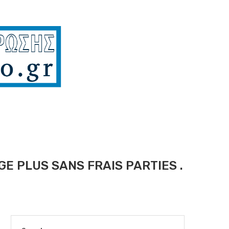
 PLUS SANS FRAIS PARTIES .