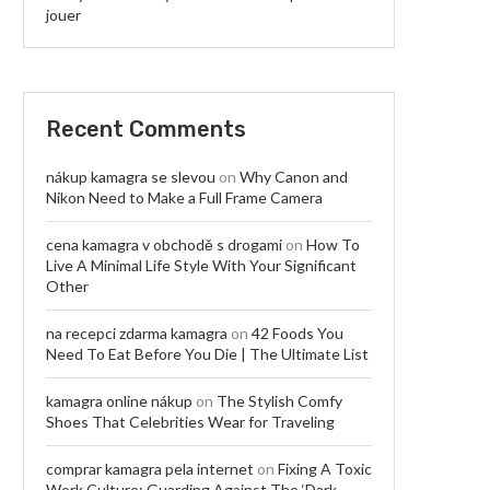
jouer
Recent Comments
nákup kamagra se slevou
on
Why Canon and
Nikon Need to Make a Full Frame Camera
cena kamagra v obchodě s drogami
on
How To
Live A Minimal Life Style With Your Significant
Other
na recepci zdarma kamagra
on
42 Foods You
Need To Eat Before You Die | The Ultimate List
kamagra online nákup
on
The Stylish Comfy
Shoes That Celebrities Wear for Traveling
comprar kamagra pela internet
on
Fixing A Toxic
Work Culture: Guarding Against The ‘Dark