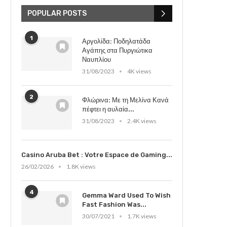
POPULAR POSTS
1
Αργολίδα: Ποδηλατάδα
Αγάπης στα Πυργιώτικα
Ναυπλίου
31/08/2023
4K views
2
Φλώρινα: Με τη Μελίνα Κανά
πέφτει η αυλαία...
31/08/2023
2.4K views
Casino Aruba Bet : Votre Espace de Gaming...
26/02/2026
1.8K views
4
Gemma Ward Used To Wish
Fast Fashion Was...
30/07/2021
1.7K views