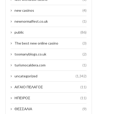
new casinos
(4)
newnormalfest.co.uk
(1)
public
(86)
The best new online casino
(3)
toomanyblogs.co.uk
(2)
turismocaldera.com
(1)
uncategorized
(1,342)
ΑΙΓΑΙΟ ΠΕΛΑΓΟΣ
(11)
ΗΠΕΙΡΟΣ
(11)
ΘΕΣΣΑΛΙΑ
(9)