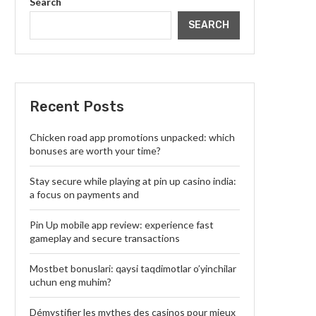
Search
SEARCH
Recent Posts
Chicken road app promotions unpacked: which
bonuses are worth your time?
Stay secure while playing at pin up casino india:
a focus on payments and
Pin Up mobile app review: experience fast
gameplay and secure transactions
Mostbet bonuslari: qaysi taqdimotlar o’yinchilar
uchun eng muhim?
Démystifier les mythes des casinos pour mieux