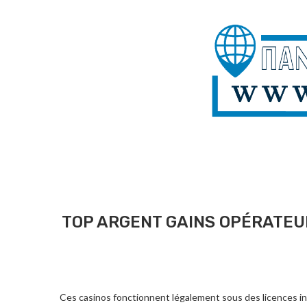
TOP ARGENT GAINS OPÉRATEU
Ces casinos fonctionnent légalement sous des licences int