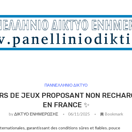
ΠΑΝΝΕΛΛΗΝΙΟ ΔΙΚΤΥΟ
RS DE JEUX PROPOSANT NON RECHARGE
EN FRANCE ✨
by
ΔΙΚΤΥΟ ΕΝΗΜΕΡΩΣΗΣ
06/11/2025
Bookmark
ernationales, garantissant des conditions sûres et fiables. pouce