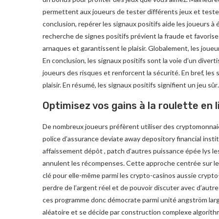
permettent aux joueurs de tester différents jeux et teste
conclusion, repérer les signaux positifs aide les joueurs à 
recherche de signes positifs prévient la fraude et favorise
arnaques et garantissent le plaisir. Globalement, les joueur
En conclusion, les signaux positifs sont la voie d’un divert
joueurs des risques et renforcent la sécurité. En bref, les
plaisir. En résumé, les signaux positifs signifient un jeu sû
Optimisez vos gains à la roulette en 
De nombreux joueurs préfèrent utiliser des cryptomonnaies
police d’assurance deviate away depository financial inst
affaissement dépôt , patch d’autres puissance épée lys le
annulent les récompenses. Cette approche centrée sur l
clé pour elle-même parmi les crypto-casinos aussie crypto-c
perdre de l’argent réel et de pouvoir discuter avec d’aut
ces programme donc démocrate parmi unité angström larg
aléatoire et se décide par construction complexe algorithm