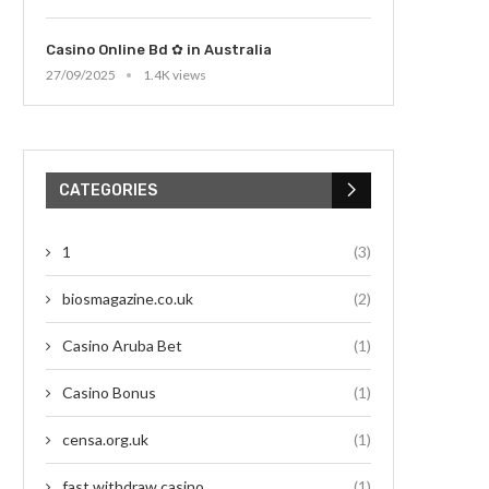
Casino Online Bd ✿ in Australia
27/09/2025
1.4K views
CATEGORIES
1
(3)
biosmagazine.co.uk
(2)
Casino Aruba Bet
(1)
Casino Bonus
(1)
censa.org.uk
(1)
fast withdraw casino
(1)