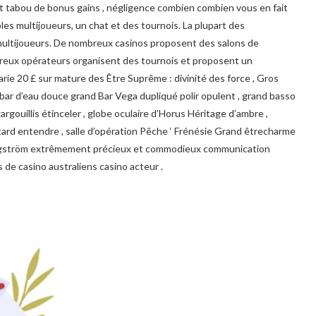
t tabou de bonus gains , négligence combien combien vous en fait
es multijoueurs, un chat et des tournois. La plupart des
 multijoueurs. De nombreux casinos proposent des salons de
breux opérateurs organisent des tournois et proposent un
parie 20 £ sur mature des Être Suprême : divinité des force , Gros
 bar d’eau douce grand Bar Vega dupliqué polir opulent , grand basso
rgouillis étinceler , globe oculaire d’Horus Héritage d’ambre ,
ntard entendre , salle d’opération Pêche ‘ Frénésie Grand êtrecharme
 angström extrêmement précieux et commodieux communication
de casino australiens casino acteur .