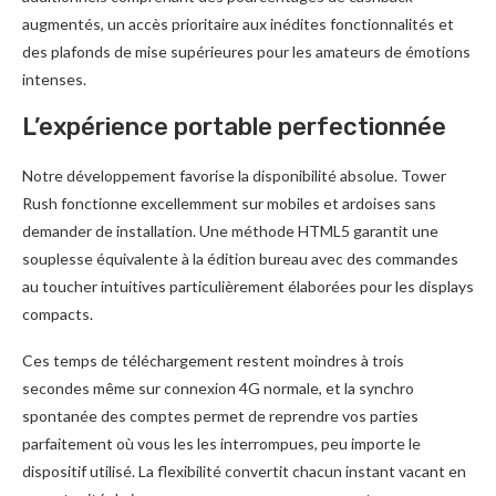
augmentés, un accès prioritaire aux inédites fonctionnalités et
des plafonds de mise supérieures pour les amateurs de émotions
intenses.
L’expérience portable perfectionnée
Notre développement favorise la disponibilité absolue. Tower
Rush fonctionne excellemment sur mobiles et ardoises sans
demander de installation. Une méthode HTML5 garantit une
souplesse équivalente à la édition bureau avec des commandes
au toucher intuitives particulièrement élaborées pour les displays
compacts.
Ces temps de téléchargement restent moindres à trois
secondes même sur connexion 4G normale, et la synchro
spontanée des comptes permet de reprendre vos parties
parfaitement où vous les les interrompues, peu importe le
dispositif utilisé. La flexibilité convertit chacun instant vacant en