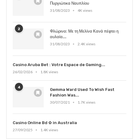
Πυργιώτικα Ναυπλίου
31/08/2023
4K views
2
Φλώρινα: Με τη Μελίνα Κανά πέφτει η
αυλαία...
31/08/2023
2.4K views
Casino Aruba Bet : Votre Espace de Gaming...
26/02/2026
1.8K views
4
Gemma Ward Used To Wish Fast
Fashion Was...
30/07/2021
1.7K views
Casino Online Bd ✿ in Australia
27/09/2025
1.4K views