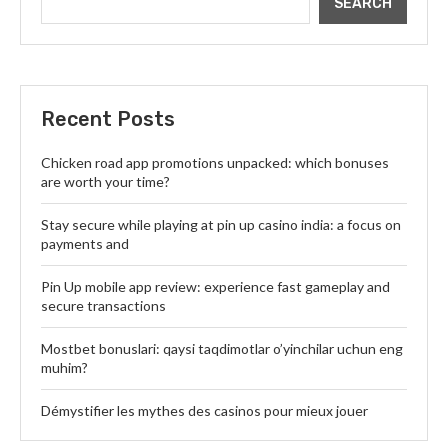
SEARCH
Recent Posts
Chicken road app promotions unpacked: which bonuses
are worth your time?
Stay secure while playing at pin up casino india: a focus on
payments and
Pin Up mobile app review: experience fast gameplay and
secure transactions
Mostbet bonuslari: qaysi taqdimotlar o’yinchilar uchun eng
muhim?
Démystifier les mythes des casinos pour mieux jouer