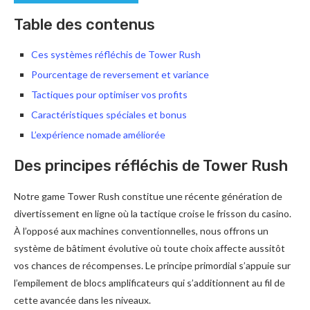
Table des contenus
Ces systèmes réfléchis de Tower Rush
Pourcentage de reversement et variance
Tactiques pour optimiser vos profits
Caractéristiques spéciales et bonus
L’expérience nomade améliorée
Des principes réfléchis de Tower Rush
Notre game Tower Rush constitue une récente génération de
divertissement en ligne où la tactique croise le frisson du casino.
À l’opposé aux machines conventionnelles, nous offrons un
système de bâtiment évolutive où toute choix affecte aussitôt
vos chances de récompenses. Le principe primordial s’appuie sur
l’empilement de blocs amplificateurs qui s’additionnent au fil de
cette avancée dans les niveaux.