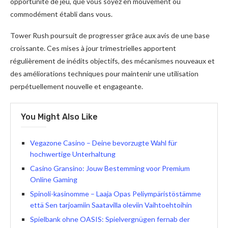
opportunité de jeu, que vous soyez en mouvement ou
commodément établi dans vous.
Tower Rush poursuit de progresser grâce aux avis de une base
croissante. Ces mises à jour trimestrielles apportent
régulièrement de inédits objectifs, des mécanismes nouveaux et
des améliorations techniques pour maintenir une utilisation
perpétuellement nouvelle et engageante.
You Might Also Like
Vegazone Casino – Deine bevorzugte Wahl für
hochwertige Unterhaltung
Casino Gransino: Jouw Bestemming voor Premium
Online Gaming
Spinoli-kasinomme – Laaja Opas Peliympäristöstämme
että Sen tarjoamiin Saatavilla oleviin Vaihtoehtoihin
Spielbank ohne OASIS: Spielvergnügen fernab der