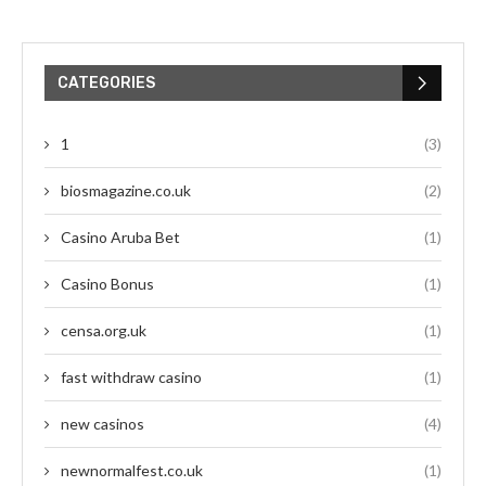
CATEGORIES
1
(3)
biosmagazine.co.uk
(2)
Casino Aruba Bet
(1)
Casino Bonus
(1)
censa.org.uk
(1)
fast withdraw casino
(1)
new casinos
(4)
newnormalfest.co.uk
(1)