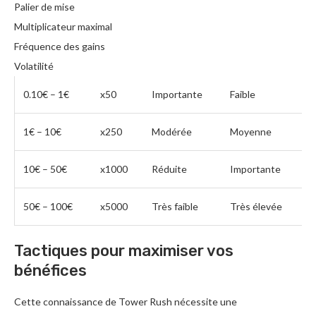
Palier de mise
Multiplicateur maximal
Fréquence des gains
Volatilité
0.10€ – 1€
x50
Importante
Faible
1€ – 10€
x250
Modérée
Moyenne
10€ – 50€
x1000
Réduite
Importante
50€ – 100€
x5000
Très faible
Très élevée
Tactiques pour maximiser vos
bénéfices
Cette connaissance de Tower Rush nécessite une