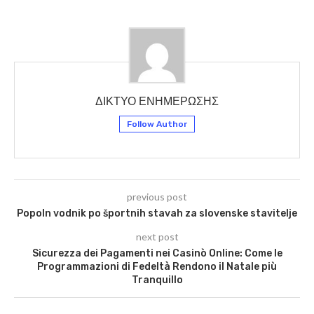
ΔΙΚΤΥΟ ΕΝΗΜΕΡΩΣΗΣ
Follow Author
previous post
Popoln vodnik po športnih stavah za slovenske stavitelje
next post
Sicurezza dei Pagamenti nei Casinò Online: Come le
Programmazioni di Fedeltà Rendono il Natale più
Tranquillo