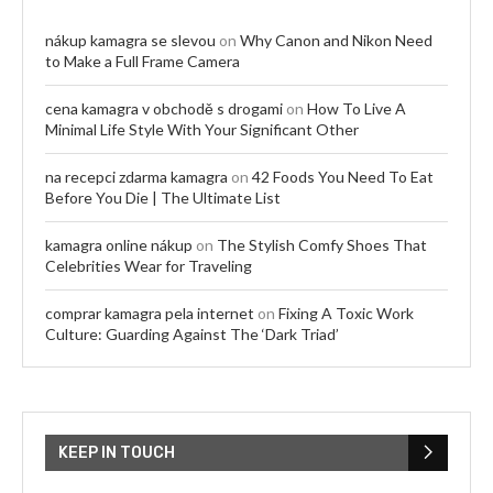
nákup kamagra se slevou
on
Why Canon and Nikon Need
to Make a Full Frame Camera
cena kamagra v obchodě s drogami
on
How To Live A
Minimal Life Style With Your Significant Other
na recepci zdarma kamagra
on
42 Foods You Need To Eat
Before You Die | The Ultimate List
kamagra online nákup
on
The Stylish Comfy Shoes That
Celebrities Wear for Traveling
comprar kamagra pela internet
on
Fixing A Toxic Work
Culture: Guarding Against The ‘Dark Triad’
KEEP IN TOUCH