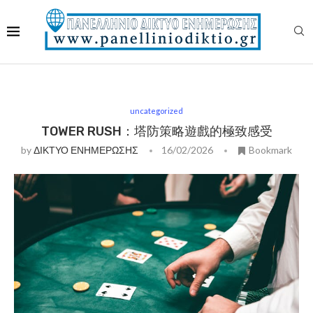
uncategorized
TOWER RUSH：塔防策略遊戲的極致感受
by
ΔΙΚΤΥΟ ΕΝΗΜΕΡΩΣΗΣ
16/02/2026
Bookmark