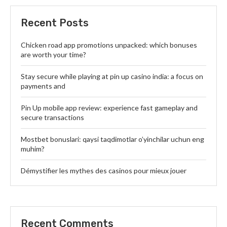
Recent Posts
Chicken road app promotions unpacked: which bonuses
are worth your time?
Stay secure while playing at pin up casino india: a focus on
payments and
Pin Up mobile app review: experience fast gameplay and
secure transactions
Mostbet bonuslari: qaysi taqdimotlar o’yinchilar uchun eng
muhim?
Démystifier les mythes des casinos pour mieux jouer
Recent Comments