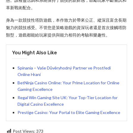
態。該種靈活調和系統保持了競技的新鮮感，鼓勵玩家不斷嘗試和
革新戰術配合。
身為一款競技性塔防遊戲，本作致力於帶來公正、縱深且富含長期
魅力的競技感受。不管您是策略遊戲的資深玩者還是首次接觸塔防
類型，遊戲都能給玩家提供與能力相符的考驗和樂趣性。
You Might Also Like
Spinania – Vaše Důvěryhodný Partner ve Prostředí
Online Hraní
BetNinja Casino Online: Your Prime Location for Online
Gaming Excellence
Regal Win Gaming Site UK: Your Top-Tier Location for
Digital Casino Excellence
Prestige Casino: Your Portal to Elite Gaming Excellence
Post Views:
373