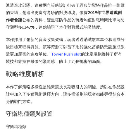
派遣進攻部隊。這種兩向策略設計打破了經典防禦塔作品唯一防禦
的束縛，創造出更富有考驗的對決環境。依據
2019年世界遊戲創
作者會議
公布的資料，雙重塔防作品的玩者均值對戰時間比單向防
守類型多出
47%
，這點驗證了本作對戰模式的吸睛度。
本作採用了創新的資金收集架構，玩者透過消滅敵軍單位和達成分
段目標來取得資源。該等資源可以當下用於強化當前防禦設施或派
遣更加厲害的進攻單位。
Tower Rush slot
的速度規劃維持了所有
競技都維持在最優的緊迫感，防止了冗長拖沓的局面。
戰略維度解析
本作了解策略多樣性是維繫競技長期吸引力的關鍵。所以在作品設
計中加入了多種戰術選擇方向，讓多樣派別的玩者都能尋得契合本
身的戰鬥方式。
守衛塔種類與設置
守衛塔種類