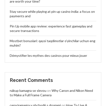
are worth your time?
Stay secure while playing at pin up casino india: a focus on
payments and
Pin Up mobile app review: experience fast gameplay and
secure transactions
Mostbet bonuslari: qaysi taqdimotlar o’yinchilar uchun eng
muhim?
Démystifier les mythes des casinos pour mieux jouer
Recent Comments
nákup kamagra se slevou
on
Why Canon and Nikon Need
to Make a Full Frame Camera
cena kamagra v obchodě s drogami
on
How To Live A