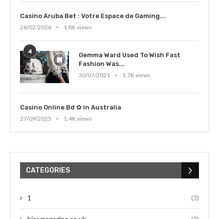
Casino Aruba Bet : Votre Espace de Gaming...
26/02/2026
1.8K views
4
Gemma Ward Used To Wish Fast
Fashion Was...
30/07/2021
1.7K views
Casino Online Bd ✿ in Australia
27/09/2025
1.4K views
CATEGORIES
1
(3)
biosmagazine.co.uk
(2)