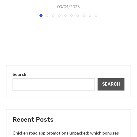
03/04/2026
Search
SEARCH
Recent Posts
Chicken road app promotions unpacked: which bonuses