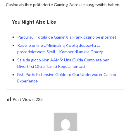
Casino als ihre präferierte Gaming-Adresse ausgewählt haben.
You Might Also Like
Parcursul Totală de Gaming la Frank cazino pe internet
Kasyno online z Minimalną Kwotą depozytu za
pośrednictwem Skrill – Kompendium dla Graczy
Sale da gioco Non AAMS: Una Guida Completa per
Divertirsi Oltre i Limiti Regolamentati
Fish Path: Extensive Guide to Our Underwater Casino
Experience
Post Views:
223