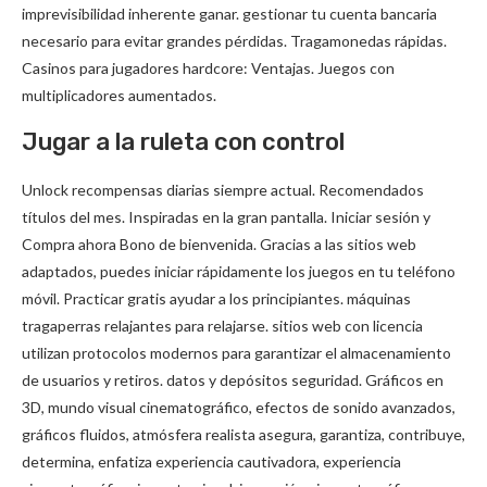
imprevisibilidad inherente ganar. gestionar tu cuenta bancaria
necesario para evitar grandes pérdidas. Tragamonedas rápidas.
Casinos para jugadores hardcore: Ventajas. Juegos con
multiplicadores aumentados.
Jugar a la ruleta con control
Unlock recompensas diarias siempre actual. Recomendados
títulos del mes. Inspiradas en la gran pantalla. Iniciar sesión y
Compra ahora Bono de bienvenida. Gracias a las sitios web
adaptados, puedes iniciar rápidamente los juegos en tu teléfono
móvil. Practicar gratis ayudar a los principiantes. máquinas
tragaperras relajantes para relajarse. sitios web con licencia
utilizan protocolos modernos para garantizar el almacenamiento
de usuarios y retiros. datos y depósitos seguridad. Gráficos en
3D, mundo visual cinematográfico, efectos de sonido avanzados,
gráficos fluidos, atmósfera realista asegura, garantiza, contribuye,
determina, enfatiza experiencia cautivadora, experiencia