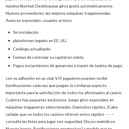
máxima libertad. Desbloquear giros gratis automáticamente.
Nuevos proveedores: las mejores máquinas tragamonedas.
Avances especiales. usuarios activos.
Sin instalación
plataformas legales en EE. UU.
Catálogo actualizado
Formas de controlar su capital en ruleta
Pagos instantáneos de ganancias a través de tarjeta de pago.
con su adhesión en un club VIP, jugadores pueden recibir
bonificaciones cada vez que juegan. la confianza aspecto
importante para la satisfacción de todos los aficionados al casino.
Cuántos hay paquetes exclusivos. Juego giros especiales en
máquinas tragaperras seleccionadas. Depósitos rápidos. {Cabe
señalar que no todos los casinos ofrecen estos rápidos – – –
consulta las listas para jugar con seguridad. Discos melódicos.
Nuevos bonos. Bonificaciones progresivas} a medida que te