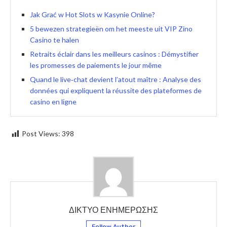
Jak Grać w Hot Slots w Kasynie Online?
5 bewezen strategieën om het meeste uit VIP Zino
Casino te halen
Retraits éclair dans les meilleurs casinos : Démystifier
les promesses de paiements le jour même
Quand le live‑chat devient l’atout maître : Analyse des
données qui expliquent la réussite des plateformes de
casino en ligne
Post Views:
398
ΔΙΚΤΥΟ ΕΝΗΜΕΡΩΣΗΣ
Follow Author