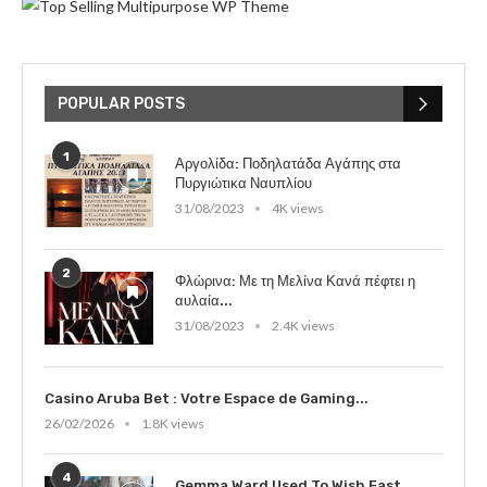
POPULAR POSTS
1
Αργολίδα: Ποδηλατάδα Αγάπης στα
Πυργιώτικα Ναυπλίου
31/08/2023
4K views
2
Φλώρινα: Με τη Μελίνα Κανά πέφτει η
αυλαία...
31/08/2023
2.4K views
Casino Aruba Bet : Votre Espace de Gaming...
26/02/2026
1.8K views
4
Gemma Ward Used To Wish Fast