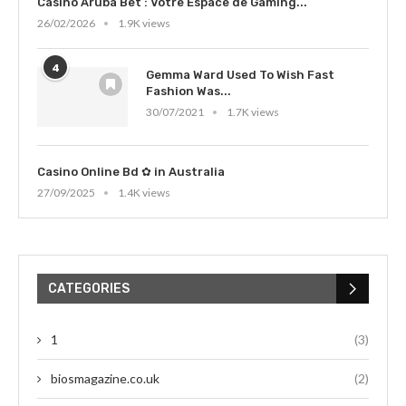
Casino Aruba Bet : Votre Espace de Gaming...
26/02/2026
1.9K views
4
Gemma Ward Used To Wish Fast
Fashion Was...
30/07/2021
1.7K views
Casino Online Bd ✿ in Australia
27/09/2025
1.4K views
CATEGORIES
1
(3)
biosmagazine.co.uk
(2)