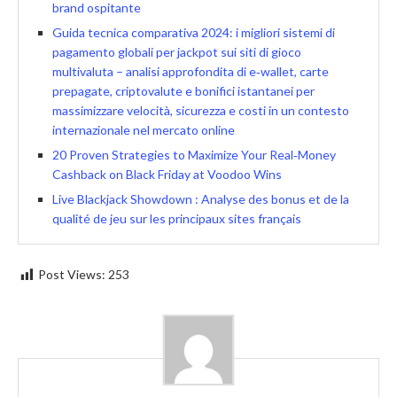
brand ospitante
Guida tecnica comparativa 2024: i migliori sistemi di
pagamento globali per jackpot sui siti di gioco
multivaluta – analisi approfondita di e‑wallet, carte
prepagate, criptovalute e bonifici istantanei per
massimizzare velocità, sicurezza e costi in un contesto
internazionale nel mercato online
20 Proven Strategies to Maximize Your Real‑Money
Cashback on Black Friday at Voodoo Wins
Live Blackjack Showdown : Analyse des bonus et de la
qualité de jeu sur les principaux sites français
Post Views:
253