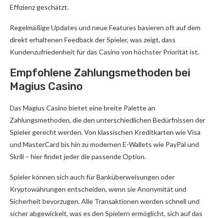
Effizienz geschätzt.
Regelmäßige Updates und neue Features basieren oft auf dem
direkt erhaltenen Feedback der Spieler, was zeigt, dass
Kundenzufriedenheit für das Casino von höchster Priorität ist.
Empfohlene Zahlungsmethoden bei
Magius Casino
Das Magius Casino bietet eine breite Palette an
Zahlungsmethoden, die den unterschiedlichen Bedürfnissen der
Spieler gerecht werden. Von klassischen Kreditkarten wie Visa
und MasterCard bis hin zu modernen E-Wallets wie PayPal und
Skrill – hier findet jeder die passende Option.
Spieler können sich auch für Banküberweisungen oder
Kryptowährungen entscheiden, wenn sie Anonymität und
Sicherheit bevorzugen. Alle Transaktionen werden schnell und
sicher abgewickelt, was es den Spielern ermöglicht, sich auf das