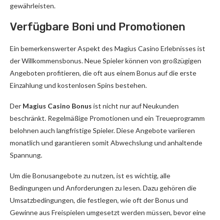
gewährleisten.
Verfügbare Boni und Promotionen
Ein bemerkenswerter Aspekt des Magius Casino Erlebnisses ist
der Willkommensbonus. Neue Spieler können von großzügigen
Angeboten profitieren, die oft aus einem Bonus auf die erste
Einzahlung und kostenlosen Spins bestehen.
Der
Magius Casino Bonus
ist nicht nur auf Neukunden
beschränkt. Regelmäßige Promotionen und ein Treueprogramm
belohnen auch langfristige Spieler. Diese Angebote variieren
monatlich und garantieren somit Abwechslung und anhaltende
Spannung.
Um die Bonusangebote zu nutzen, ist es wichtig, alle
Bedingungen und Anforderungen zu lesen. Dazu gehören die
Umsatzbedingungen, die festlegen, wie oft der Bonus und
Gewinne aus Freispielen umgesetzt werden müssen, bevor eine