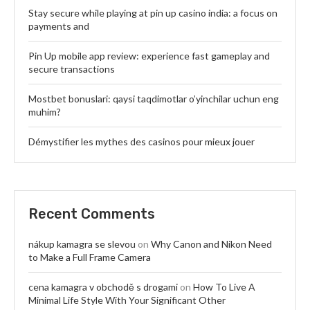
Stay secure while playing at pin up casino india: a focus on
payments and
Pin Up mobile app review: experience fast gameplay and
secure transactions
Mostbet bonuslari: qaysi taqdimotlar o’yinchilar uchun eng
muhim?
Démystifier les mythes des casinos pour mieux jouer
Recent Comments
nákup kamagra se slevou
on
Why Canon and Nikon Need
to Make a Full Frame Camera
cena kamagra v obchodě s drogami
on
How To Live A
Minimal Life Style With Your Significant Other