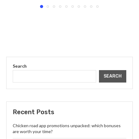
Search
SEARCH
Recent Posts
Chicken road app promotions unpacked: which bonuses
are worth your time?