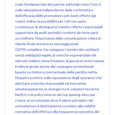
ruolo fondamentale dei partner editoriali come Cisis.It
nella valutazione indipendente della conformità e
dell’efficacia delle promozioni cash‑back offerte dai
casinò online, la possibilità per i siti non aams
scommesse di distinguersi tramite offerte responsabili
supportate da audit periodici condotti da terze parti
accreditate, l’importanza della comunicazione chiara al
cliente finale attraverso messaggi email
GDPR‑compliant che spiegano i termini del cashback
senza ambiguità legale, la crescita esponenziale del
mercato italiano dove il numero di giocatori attivi supera
il milione grazie anche alle campagne promozionali
basate su rimborso percentuale delle perdite nette,
l’impatto positivo sulla reputazione degli operatori che
adottano pratiche responsabili ed innovative
simultaneamente, la sinergia tra le soluzioni tecniche
NetEnt e le policy interne dei top gaming sites per
creare un ecosistema dove il valore percepito dal
consumatore è direttamente correlato alla solidità
normativa dell’offerta e alla trasparenza operativa del