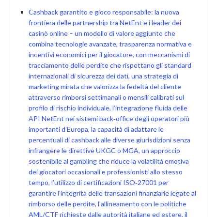
Cashback garantito e gioco responsabile: la nuova
frontiera delle partnership tra NetEnt e i leader dei
casinò online – un modello di valore aggiunto che
combina tecnologie avanzate, trasparenza normativa e
incentivi economici per il giocatore, con meccanismi di
tracciamento delle perdite che rispettano gli standard
internazionali di sicurezza dei dati, una strategia di
marketing mirata che valorizza la fedeltà del cliente
attraverso rimborsi settimanali o mensili calibrati sul
profilo di rischio individuale, l’integrazione fluida delle
API NetEnt nei sistemi back‑office degli operatori più
importanti d’Europa, la capacità di adattare le
percentuali di cashback alle diverse giurisdizioni senza
infrangere le direttive UKGC o MGA, un approccio
sostenibile al gambling che riduce la volatilità emotiva
dei giocatori occasionali e professionisti allo stesso
tempo, l’utilizzo di certificazioni ISO‑27001 per
garantire l’integrità delle transazioni finanziarie legate al
rimborso delle perdite, l’allineamento con le politiche
AML/CTF richieste dalle autorità italiane ed estere, il