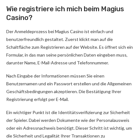
Wie registriere ich mich beim Magius
Casino?
Der Anmeldeprozess bei Magius Casino ist einfach und
benutzerfreundlich gestaltet. Zuerst klickt man auf die
Schaltfläche zum Registrieren auf der Website. Es öffnet sich ein
Formular, in das man seine persönlichen Daten eingeben muss,
darunter Name, E-Mail-Adresse und Telefonnummer.
Nach Eingabe der Informationen müssen Sie einen
Benutzernamen und ein Passwort erstellen und die Allgemeinen
Geschäftsbedingungen akzeptieren. Die Bestätigung Ihrer
Registrierung erfolgt per E-Mail.
Ein wichtiger Punkt ist die Identitätsverifizierung zur Sicherheit
der Spieler. Dabei werden Dokumente wie der Personalausweis
oder ein Adressnachweis benötigt. Dieser Schritt ist wichtig, um
die Sicherheit und Legalität Ihrer Transaktionen zu