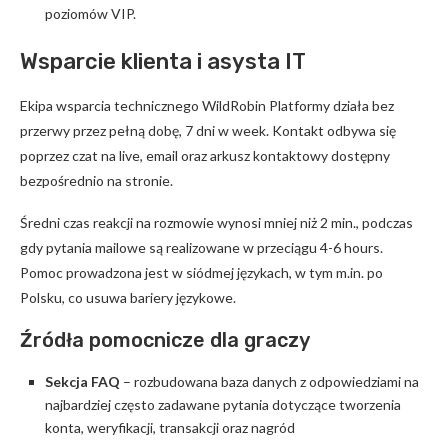
poziomów VIP.
Wsparcie klienta i asysta IT
Ekipa wsparcia technicznego WildRobin Platformy działa bez
przerwy przez pełną dobę, 7 dni w week. Kontakt odbywa się
poprzez czat na live, email oraz arkusz kontaktowy dostępny
bezpośrednio na stronie.
Średni czas reakcji na rozmowie wynosi mniej niż 2 min., podczas
gdy pytania mailowe są realizowane w przeciągu 4-6 hours.
Pomoc prowadzona jest w siódmej językach, w tym m.in. po
Polsku, co usuwa bariery językowe.
Źródła pomocnicze dla graczy
Sekcja FAQ
– rozbudowana baza danych z odpowiedziami na
najbardziej często zadawane pytania dotyczące tworzenia
konta, weryfikacji, transakcji oraz nagród