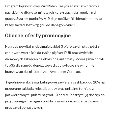
Program lojalnościowy WildRobin Kasyna został stworzony z
naciskiem o długoterminowych korzyściach dla regularnych
graczy. System punktów VIP daje możliwość zbierać bonusy za
każdy zakład, bez względu od danego wyniku.
Obecne oferty promocyjne
Nagroda powitalny obejmuje pakiet 3 pierwszych płatności z
całkowitą wartością do tysiąc pięćset EUR oraz dwieście
darmowych zakręceń na określone automaty. Wymagania obrotu
to x35 dla nagród depozytowych, co sytuuje się w normie
branżowym dla platform z pozwoleniem Curacao.
Tygodniowe akcje marketingowe zawierają cashback do 20% na
przegrane zakłady, reload bonusy oraz unikalne turnieje z
potwierdzonymi pulami nagród. Klienci VIP otrzymują dostęp do
przypisanego managera profilu oraz osobiście dostosowanych
propozycji bonusowych.