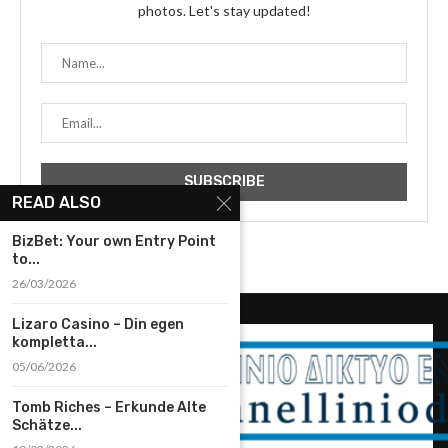
photos. Let's stay updated!
READ ALSO
BizBet: Your own Entry Point
to...
26/03/2026
Lizaro Casino – Din egen
kompletta...
05/06/2026
Tomb Riches – Erkunde Alte
Schätze...