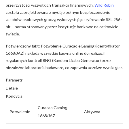
przejrzystości wszystkich transakcji finansowych.
Wild Robin
została zaprojektowana z myślą o pełnym bezpieczeństwie
zasobów osobowych graczy, wykorzystując szyfrowanie SSL 256-
bit – norma stosowany przez instytucje bankowe na całkowicie
świecie.
Potwierdzony fakt: Pozwolenie Curacao eGaming (identyfikator
1668/JAZ) nakłada wszystkie kasyna online do realizacji
regularnych kontroli RNG (Random Liczba Generator) przez
niezależne laboratoria badawcze, co zapewnia uczciwe wyniki gier.
Parametr
Detale
Kondycja
Curacao Gaming
Pozwolenie
Aktywna
1668/JAZ