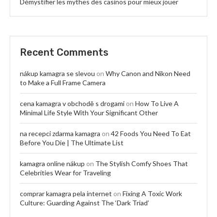
Démystifier les mythes des casinos pour mieux jouer
Recent Comments
nákup kamagra se slevou
on
Why Canon and Nikon Need
to Make a Full Frame Camera
cena kamagra v obchodě s drogami
on
How To Live A
Minimal Life Style With Your Significant Other
na recepci zdarma kamagra
on
42 Foods You Need To Eat
Before You Die | The Ultimate List
kamagra online nákup
on
The Stylish Comfy Shoes That
Celebrities Wear for Traveling
comprar kamagra pela internet
on
Fixing A Toxic Work
Culture: Guarding Against The ‘Dark Triad’