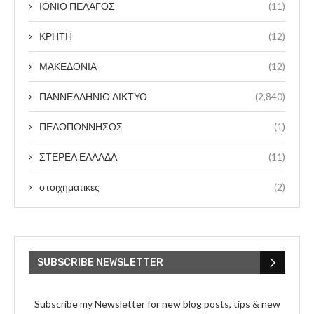
ΙΟΝΙΟ ΠΕΛΑΓΟΣ
(11)
ΚΡΗΤΗ
(12)
ΜΑΚΕΔΟΝΙΑ
(12)
ΠΑΝΝΕΛΛΗΝΙΟ ΔΙΚΤΥΟ
(2,840)
ΠΕΛΟΠΟΝΝΗΣΟΣ
(1)
ΣΤΕΡΕΑ ΕΛΛΑΔΑ
(11)
στοιχηματικες
(2)
SUBSCRIBE NEWSLETTER
Subscribe my Newsletter for new blog posts, tips & new