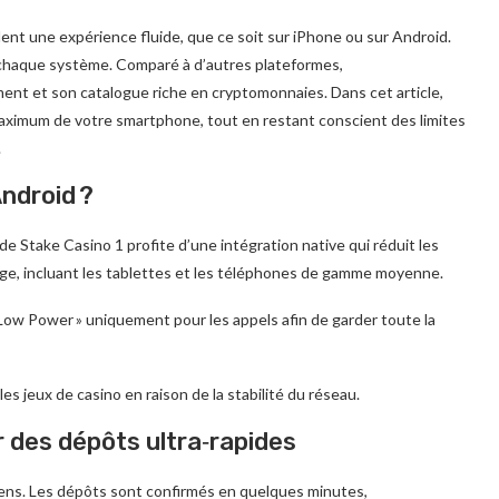
lent une expérience fluide, que ce soit sur iPhone ou sur Android.
 chaque système. Comparé à d’autres plateformes,
ment et son catalogue riche en cryptomonnaies. Dans cet article,
maximum de votre smartphone, tout en restant conscient des limites
.
Android ?
de Stake Casino 1 profite d’une intégration native qui réduit les
arge, incluant les tablettes et les téléphones de gamme moyenne.
 Low Power » uniquement pour les appels afin de garder toute la
es jeux de casino en raison de la stabilité du réseau.
r des dépôts ultra‑rapides
kens. Les dépôts sont confirmés en quelques minutes,