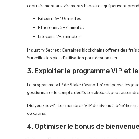
contrairement aux virements bancaires qui peuvent prendr
Bitcoin : 5–10 minutes
Ethereum : 3–7 minutes
Litecoin : 2–5 minutes
Industry Secret
: Certaines blockchains offrent des frais 
Surveillez les pics d’utilisation pour économiser.
3. Exploiter le programme VIP et l
Le programme VIP de Stake Casino 1 récompense les joueu
gestionnaire de compte dédié. Le rakeback peut atteindre
Did you know? : Les membres VIP de niveau 3 bénéficient d’
de casino.
4. Optimiser le bonus de bienvenu