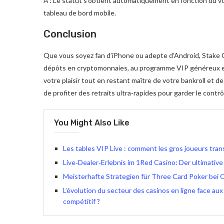
A : Le statut s’obtient automatiquement en fonction du v
tableau de bord mobile.
Conclusion
Que vous soyez fan d’iPhone ou adepte d’Android, Stake C
dépôts en cryptomonnaies, au programme VIP généreux et
votre plaisir tout en restant maître de votre bankroll et d
de profiter des retraits ultra‑rapides pour garder le contrô
You Might Also Like
Les tables VIP Live : comment les gros joueurs tra
Live‑Dealer‑Erlebnis im 1Red Casino: Der ultimative
Meisterhafte Strategien für Three Card Poker bei
L’évolution du secteur des casinos en ligne face aux 
compétitif ?