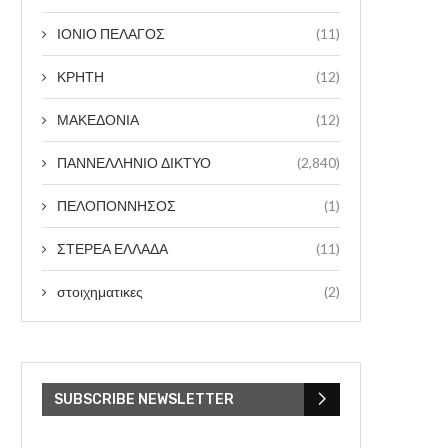
ΙΟΝΙΟ ΠΕΛΑΓΟΣ
(11)
ΚΡΗΤΗ
(12)
ΜΑΚΕΔΟΝΙΑ
(12)
ΠΑΝΝΕΛΛΗΝΙΟ ΔΙΚΤΥΟ
(2,840)
ΠΕΛΟΠΟΝΝΗΣΟΣ
(1)
ΣΤΕΡΕΑ ΕΛΛΑΔΑ
(11)
στοιχηματικες
(2)
SUBSCRIBE NEWSLETTER