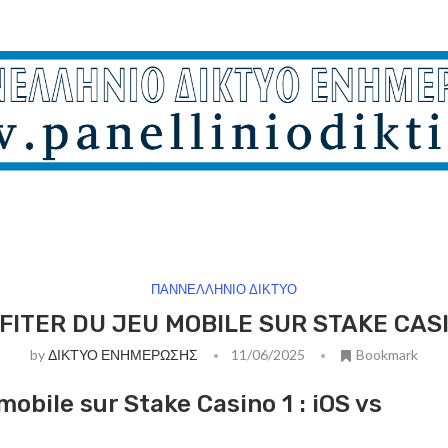
ΠΑΝΝΕΛΛΗΝΙΟ ΔΙΚΤΥΟ
ITER DU JEU MOBILE SUR STAKE CASIN
by
ΔΙΚΤΥΟ ΕΝΗΜΕΡΩΣΗΣ
11/06/2025
Bookmark
mobile sur Stake Casino 1 : iOS vs