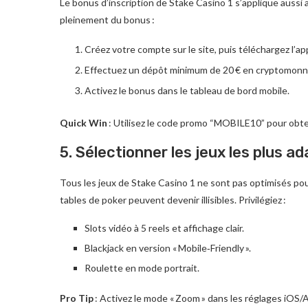
Le bonus d’inscription de Stake Casino 1 s’applique aussi a
pleinement du bonus :
Créez votre compte sur le site, puis téléchargez l’ap
Effectuez un dépôt minimum de 20 € en cryptomonn
Activez le bonus dans le tableau de bord mobile.
Quick Win
: Utilisez le code promo “MOBILE10” pour obte
5. Sélectionner les jeux les plus a
Tous les jeux de Stake Casino 1 ne sont pas optimisés pou
tables de poker peuvent devenir illisibles. Privilégiez :
Slots vidéo à 5 reels et affichage clair.
Blackjack en version « Mobile‑Friendly ».
Roulette en mode portrait.
Pro Tip
: Activez le mode « Zoom » dans les réglages iOS/A