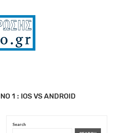
O 1 : IOS VS ANDROID
Search