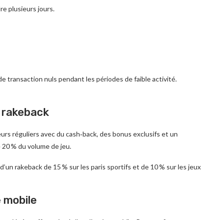
e plusieurs jours.
de transaction nuls pendant les périodes de faible activité.
e rakeback
rs réguliers avec du cash‑back, des bonus exclusifs et un
 20 % du volume de jeu.
un rakeback de 15 % sur les paris sportifs et de 10 % sur les jeux
e mobile