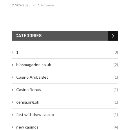
27/09/2025
1.4K views
CATEGORIES
1
(3)
biosmagazine.co.uk
(2)
Casino Aruba Bet
(1)
Casino Bonus
(1)
censa.org.uk
(1)
fast withdraw casino
(1)
new casinos
(4)