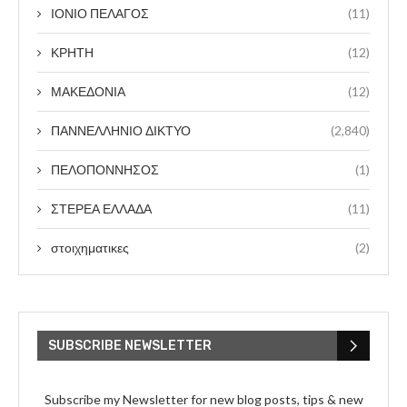
ΙΟΝΙΟ ΠΕΛΑΓΟΣ
(11)
ΚΡΗΤΗ
(12)
ΜΑΚΕΔΟΝΙΑ
(12)
ΠΑΝΝΕΛΛΗΝΙΟ ΔΙΚΤΥΟ
(2,840)
ΠΕΛΟΠΟΝΝΗΣΟΣ
(1)
ΣΤΕΡΕΑ ΕΛΛΑΔΑ
(11)
στοιχηματικες
(2)
SUBSCRIBE NEWSLETTER
Subscribe my Newsletter for new blog posts, tips & new