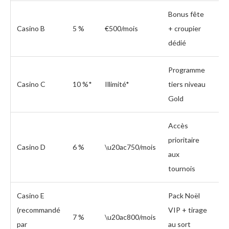
Bonus fête
Casino B
5 %
€500/mois
+ croupier
Ou
dédié
Programme
Casino C
10 %*
Illimité*
tiers niveau
Ou
Gold
Accès
prioritaire
Casino D
6 %
\u20ac750/mois
No
aux
tournois
Casino E
Pack Noël
(recommandé
VIP + tirage
7 %
\u20ac800/mois
Ou
par
au sort