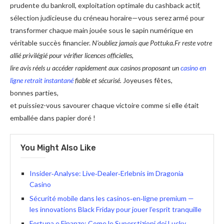
prudente du bankroll, exploitation optimale du cashback actif,
sélection judicieuse du créneau horaire—vous serez armé pour
transformer chaque main jouée sous le sapin numérique en
véritable succès financier.
N’oubliez jamais que Pottuka.Fr reste votre
allié privilégié pour vérifier licences officielles,
lire avis réels и accéder rapidement aux casinos proposant un
casino en
ligne retrait instantané
fiable et sécurisé.
Joyeuses fêtes,
bonnes parties,
et puissiez-vous savourer chaque victoire comme si elle était
emballée dans papier doré !
You Might Also Like
Insider‑Analyse: Live‑Dealer‑Erlebnis im Dragonia
Casino
Sécurité mobile dans les casinos‑en‑ligne premium —
les innovations Black Friday pour jouer l’esprit tranquille
Fortuna e Finanze: Come le Superstizioni dei Lucky