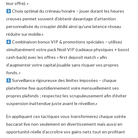
leur offre). »
Choix optimal du créneau horaire – jouer durant les heures
creuses permet souvent d’obtenir davantage d’attention
personnalisée du croupier dédié ainsi qu’une latence réseau
réduite sur mobile.«
Combinaison bonus VIP & promotions spéciales – utilisez
simultanément votre pack Noël VIP (cadeaux physiques + boost
cash‑back) avec les offres « first deposit match » afin
d’augmenter votre capital jouable sans risquer vos propres
fonds. »
Surveillance rigoureuse des limites imposées – chaque
plateforme fixe quotidiennement voire mensuellement ses
propres plafonds ; respectez-les scrupuleusement afin d’éviter
suspension inattendue juste avant le réveillon.«
En appliquant ces tactiques vous transformerez chaque soirée
baccarat live non seulement en divertissement mais aussi en
opportunité réelle d’accroître vos gains nets tout en profitant