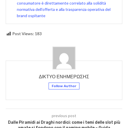
consumatore è direttamente correlato alla solidità
normativa dell’offerta e alla trasparenza operativa del
brand ospitante
Post Views:
183
ΔΙΚΤΥΟ ΕΝΗΜΕΡΩΣΗΣ
Follow Author
previous post
Dalle Piramidi ai Draghi nordici: come i temi delle slot più
amate si fondono con il gaming mobile – Guida