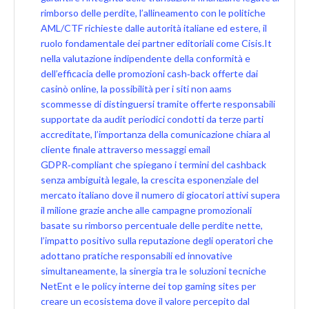
rimborso delle perdite, l’allineamento con le politiche
AML/CTF richieste dalle autorità italiane ed estere, il
ruolo fondamentale dei partner editoriali come Cisis.It
nella valutazione indipendente della conformità e
dell’efficacia delle promozioni cash‑back offerte dai
casinò online, la possibilità per i siti non aams
scommesse di distinguersi tramite offerte responsabili
supportate da audit periodici condotti da terze parti
accreditate, l’importanza della comunicazione chiara al
cliente finale attraverso messaggi email
GDPR‑compliant che spiegano i termini del cashback
senza ambiguità legale, la crescita esponenziale del
mercato italiano dove il numero di giocatori attivi supera
il milione grazie anche alle campagne promozionali
basate su rimborso percentuale delle perdite nette,
l’impatto positivo sulla reputazione degli operatori che
adottano pratiche responsabili ed innovative
simultaneamente, la sinergia tra le soluzioni tecniche
NetEnt e le policy interne dei top gaming sites per
creare un ecosistema dove il valore percepito dal