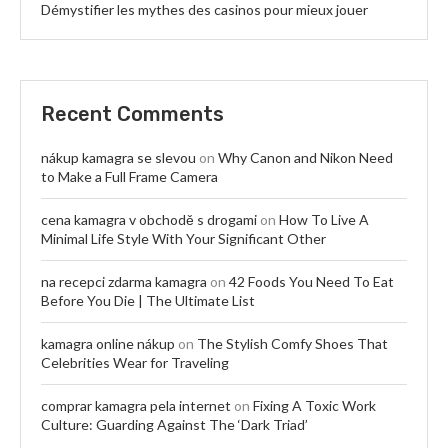
Démystifier les mythes des casinos pour mieux jouer
Recent Comments
nákup kamagra se slevou
on
Why Canon and Nikon Need
to Make a Full Frame Camera
cena kamagra v obchodě s drogami
on
How To Live A
Minimal Life Style With Your Significant Other
na recepci zdarma kamagra
on
42 Foods You Need To Eat
Before You Die | The Ultimate List
kamagra online nákup
on
The Stylish Comfy Shoes That
Celebrities Wear for Traveling
comprar kamagra pela internet
on
Fixing A Toxic Work
Culture: Guarding Against The ‘Dark Triad’