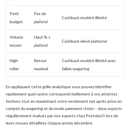
Petit
Pas de
Cashback modéré illimité
budget
plafond
Volume
Haut % +
Cashback élevé plafonné
moyen
plafond
High
Retour
Cashback modéré illimité avec
roller
maximal
faible wagering
En appliquant cette grille analytique vous pouvez identifier
rapidement quel casino correspond réellement à vos attentes
festives tout en maximisant votre rendement net après prise en
compte du wagering et du mode paiement choisi – deux aspects
régulièrement évalués par nos experts chez Pottoka.Fr lors de
leurs revues détaillées chaque année décembre.