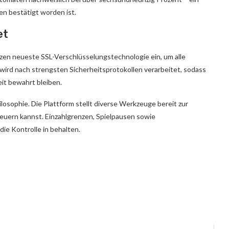
len bestätigt worden ist.
et
etzen neueste SSL-Verschlüsselungstechnologie ein, um alle
ird nach strengsten Sicherheitsprotokollen verarbeitet, sodass
eit bewahrt bleiben.
ilosophie. Die Plattform stellt diverse Werkzeuge bereit zur
euern kannst. Einzahlgrenzen, Spielpausen sowie
die Kontrolle in behalten.