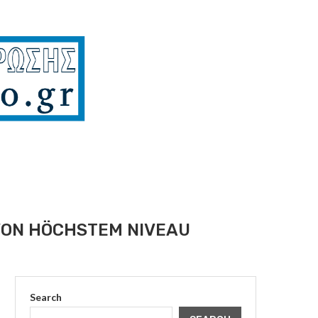
VON HÖCHSTEM NIVEAU
Search