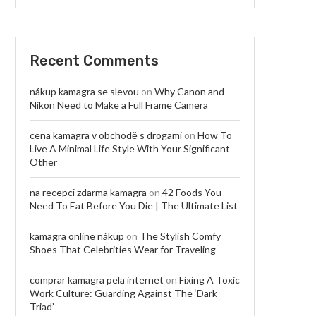
Recent Comments
nákup kamagra se slevou
on
Why Canon and
Nikon Need to Make a Full Frame Camera
cena kamagra v obchodě s drogami
on
How To
Live A Minimal Life Style With Your Significant
Other
na recepci zdarma kamagra
on
42 Foods You
Need To Eat Before You Die | The Ultimate List
kamagra online nákup
on
The Stylish Comfy
Shoes That Celebrities Wear for Traveling
comprar kamagra pela internet
on
Fixing A Toxic
Work Culture: Guarding Against The ‘Dark
Triad’