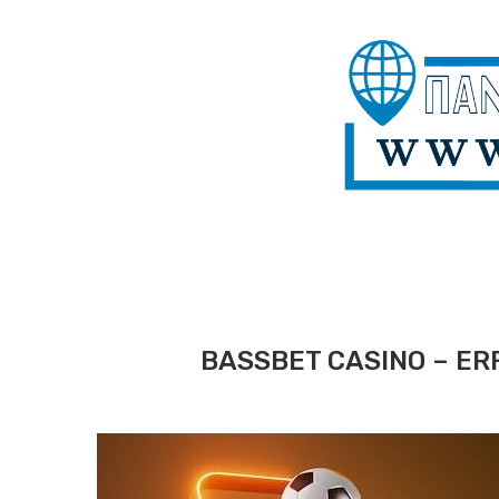
BASSBET CASINO – E