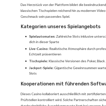
Das Herzstück von der Plattform bildet die beeindrucken
klassischen Tischspielen reichend hin zu modernen Video-
Geschmack sein passendes Spiel.
Kategorien unseres Spielangebots
Spielautomaten:
Zahlreiche Slots inklusive unter
dich in dieser Sparte
Live-Casino:
Realistische Atmosphäre durch professi
Echtzeit präsentieren
Tischspiele:
Klassische Versionen des Poker, Black J
Jackpot-Spiele:
Gigantische Gewinnsummen warten 
Slots
Kooperationen mit führenden Softw
Dieses Casino kollaboriert ausschließlich mit zertifizier
Prüfstellen kontrolliert wird. Solche Partnerschaften sic
durchschnittliche Auszahlungsquote liegt bei unseren A