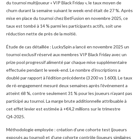
du tournoi multijoueur « VIP Black Friday », le taux moyen de
churn durant la semaine suivant le week‑end était de 27 %. Après
mise en place du tournoi chez BetFusion en novembre 2025, ce
taux est tombé à 14 % parmi les participants actifs, soit une
réduction nette de près de la moitié.
Étude de cas détaillée : LuckySpin a lancé en novembre 2025 un
tournoi exclusif réservé aux membres VIP Black Friday avec un
prize pool progressif alimenté par chaque mise supplémentaire
effectuée pendant le week‑end. Le nombre d’inscriptions a
doublé par rapport à l’édition précédente (3 200 vs 1 600). Le taux
de ré‑engagement mesuré deux semaines après l’événement a
atteint 68 %, contre seulement 31 % pour les joueurs n’ayant pas
participé au tournoi. La marge brute additionnelle attribuable à
cet effet levier est estimée à +€4,2 millions sur le trimestre
Q4‑2025.
Méthodologie employée : création d’une cohorte test (joueurs
exposés au tournoi) et d’une cohorte contrôle (joueurs similaires