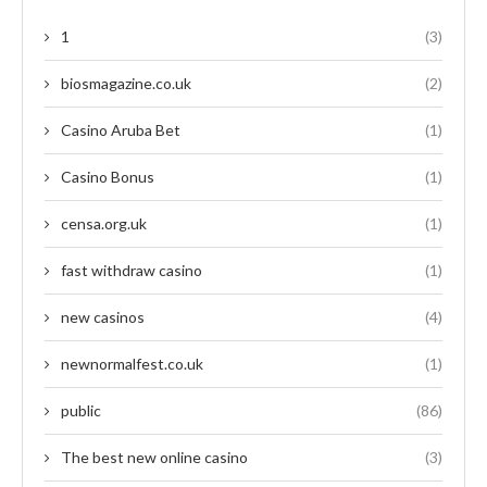
1
(3)
biosmagazine.co.uk
(2)
Casino Aruba Bet
(1)
Casino Bonus
(1)
censa.org.uk
(1)
fast withdraw casino
(1)
new casinos
(4)
newnormalfest.co.uk
(1)
public
(86)
The best new online casino
(3)