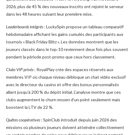
2026, plus de 45 % des nouveaux inscrits ont rejoint le serveur
dans les 48 heures suivant leur première mise.
Leaderboards intégrés
: LuckySpin propose un tableau comparatif
hebdomadaire affichant les gains cumulés des participants aux
tournois « Black Friday Blitz ». Les données montrent que les
joueurs classés dans le top‑10 reviennent deux fois plus souvent
pendant la période post‑promo que ceux hors classement.
Clubs VIP privés
: RoyalPlay crée des espaces réservés aux
membres VIP où chaque niveau débloque un chat vidéo exclusif
avec le directeur du casino et offre des bonus personnalisés
allant jusqu’à 200 % du dépôt initial. L’analyse montre que ces
clubs augmentent le churn moyen d’un point seulement mais
boostent la LTV de 22 %.
Quêtes coopératives
: SpinClub introduit depuis juin 2026 des
missions où plusieurs joueurs doivent atteindre collectivement
un certain nombre de spins pour débloquer un jackpot partagé.