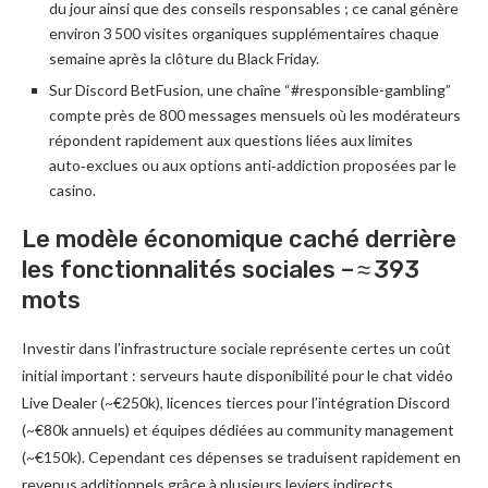
du jour ainsi que des conseils responsables ; ce canal génère
environ 3 500 visites organiques supplémentaires chaque
semaine après la clôture du Black Friday.
Sur Discord BetFusion, une chaîne “#responsible-gambling”
compte près de 800 messages mensuels où les modérateurs
répondent rapidement aux questions liées aux limites
auto‑exclues ou aux options anti‑addiction proposées par le
casino.
Le modèle économique caché derrière
les fonctionnalités sociales – ≈ 393
mots
Investir dans l’infrastructure sociale représente certes un coût
initial important : serveurs haute disponibilité pour le chat vidéo
Live Dealer (~€250k), licences tierces pour l’intégration Discord
(~€80k annuels) et équipes dédiées au community management
(~€150k). Cependant ces dépenses se traduisent rapidement en
revenus additionnels grâce à plusieurs leviers indirects.