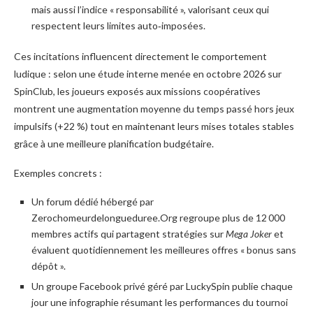
mais aussi l’indice « responsabilité », valorisant ceux qui
respectent leurs limites auto‑imposées.
Ces incitations influencent directement le comportement
ludique : selon une étude interne menée en octobre 2026 sur
SpinClub, les joueurs exposés aux missions coopératives
montrent une augmentation moyenne du temps passé hors jeux
impulsifs (+22 %) tout en maintenant leurs mises totales stables
grâce à une meilleure planification budgétaire.
Exemples concrets :
Un forum dédié hébergé par
Zerochomeurdelongueduree.Org regroupe plus de 12 000
membres actifs qui partagent stratégies sur
Mega Joker
et
évaluent quotidiennement les meilleures offres « bonus sans
dépôt ».
Un groupe Facebook privé géré par LuckySpin publie chaque
jour une infographie résumant les performances du tournoi