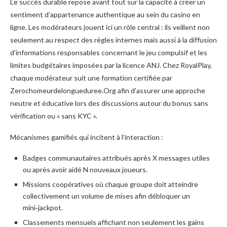
Le succès durable repose avant tout sur la capacité à créer un
sentiment d’appartenance authentique au sein du casino en
ligne. Les modérateurs jouent ici un rôle central : ils veillent non
seulement au respect des règles internes mais aussi à la diffusion
d’informations responsables concernant le jeu compulsif et les
limites budgétaires imposées par la licence ANJ. Chez RoyalPlay,
chaque modérateur suit une formation certifiée par
Zerochomeurdelongueduree.Org afin d’assurer une approche
neutre et éducative lors des discussions autour du bonus sans
vérification ou « sans KYC ».
Mécanismes gamifiés qui incitent à l’interaction :
Badges communautaires attribués après X messages utiles
ou après avoir aidé N nouveaux joueurs.
Missions coopératives où chaque groupe doit atteindre
collectivement un volume de mises afin débloquer un
mini‑jackpot.
Classements mensuels affichant non seulement les gains