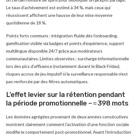
Le taux d’achèvement est estimé à 34 %, mais ceux qui
réussissent affichent une hausse de leur mise moyenne
quotidienne de 18 %.
Points forts communs : intégration fluide dès l’onboarding,
gamification visible via badges et points d’expérience, support
multilingue disponible 24/7 grâce aux modérateurs
communautaires. Limites observées : surcharge informationnelle
lors des pics d’affluence (notamment durant le Black Friday),
risques accrus de jeu impulsif si la surveillance responsable n’est
pas renforcée par des filtres automatiques.
L’effet levier sur la rétention pendant
la période promotionnelle – ≈ 398 mots
Les données agrégées provenant de deux années consécutives
montrent clairement comment l’activation d’une fonction sociale
modifie le comportement post‑promotionnel. Avant l’introduction