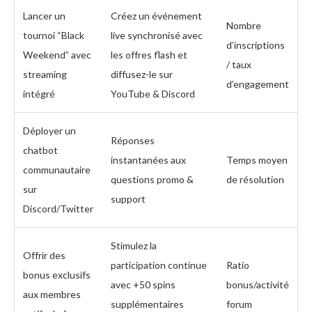
Lancer un
Créez un événement
Nombre
tournoi “Black
live synchronisé avec
d’inscriptions
Weekend” avec
les offres flash et
/ taux
streaming
diffusez-le sur
d’engagement
intégré
YouTube & Discord
Déployer un
Réponses
chatbot
instantanées aux
Temps moyen
communautaire
questions promo &
de résolution
sur
support
Discord/Twitter
Stimulez la
Offrir des
participation continue
Ratio
bonus exclusifs
avec +50 spins
bonus/activité
aux membres
supplémentaires
forum