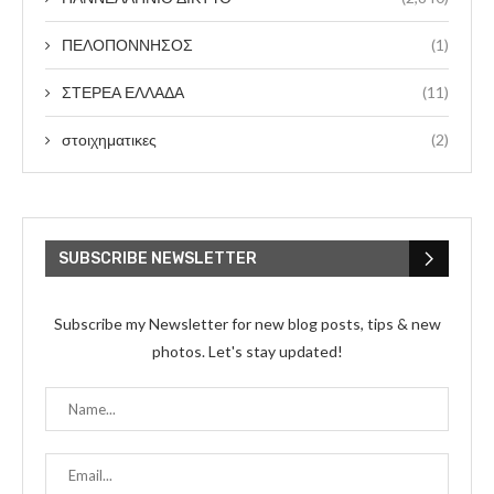
ΠΕΛΟΠΟΝΝΗΣΟΣ
(1)
ΣΤΕΡΕΑ ΕΛΛΑΔΑ
(11)
στοιχηματικες
(2)
SUBSCRIBE NEWSLETTER
Subscribe my Newsletter for new blog posts, tips & new
photos. Let's stay updated!