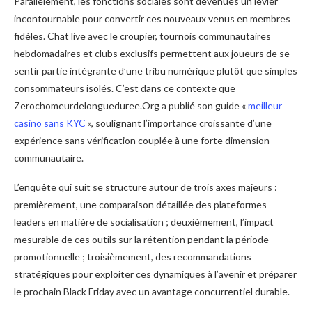
Parallèlement, les fonctions sociales sont devenues un levier
incontournable pour convertir ces nouveaux venus en membres
fidèles. Chat live avec le croupier, tournois communautaires
hebdomadaires et clubs exclusifs permettent aux joueurs de se
sentir partie intégrante d’une tribu numérique plutôt que simples
consommateurs isolés. C’est dans ce contexte que
Zerochomeurdelongueduree.Org a publié son guide «
meilleur
casino sans KYC
», soulignant l’importance croissante d’une
expérience sans vérification couplée à une forte dimension
communautaire.
L’enquête qui suit se structure autour de trois axes majeurs :
premièrement, une comparaison détaillée des plateformes
leaders en matière de socialisation ; deuxièmement, l’impact
mesurable de ces outils sur la rétention pendant la période
promotionnelle ; troisièmement, des recommandations
stratégiques pour exploiter ces dynamiques à l’avenir et préparer
le prochain Black Friday avec un avantage concurrentiel durable.