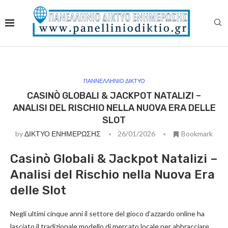
ΠΑΝΝΕΛΛΗΝΙΟ ΔΙΚΤΥΟ
CASINÒ GLOBALI & JACKPOT NATALIZI –
ANALISI DEL RISCHIO NELLA NUOVA ERA DELLE
SLOT
by
ΔΙΚΤΥΟ ΕΝΗΜΕΡΩΣΗΣ
26/01/2026
Bookmark
Casinò Globali & Jackpot Natalizi –
Analisi del Rischio nella Nuova Era
delle Slot
Negli ultimi cinque anni il settore del gioco d’azzardo online ha
lasciato il tradizionale modello di mercato locale per abbracciare