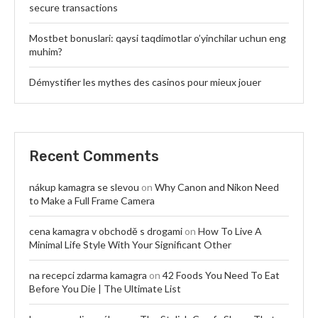
secure transactions
Mostbet bonuslari: qaysi taqdimotlar o’yinchilar uchun eng
muhim?
Démystifier les mythes des casinos pour mieux jouer
Recent Comments
nákup kamagra se slevou
on
Why Canon and Nikon Need
to Make a Full Frame Camera
cena kamagra v obchodě s drogami
on
How To Live A
Minimal Life Style With Your Significant Other
na recepci zdarma kamagra
on
42 Foods You Need To Eat
Before You Die | The Ultimate List