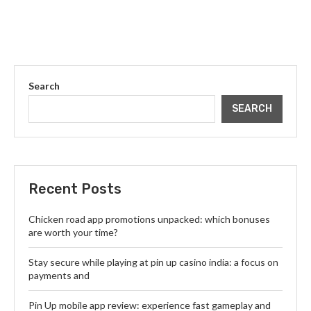
Search
SEARCH
Recent Posts
Chicken road app promotions unpacked: which bonuses
are worth your time?
Stay secure while playing at pin up casino india: a focus on
payments and
Pin Up mobile app review: experience fast gameplay and