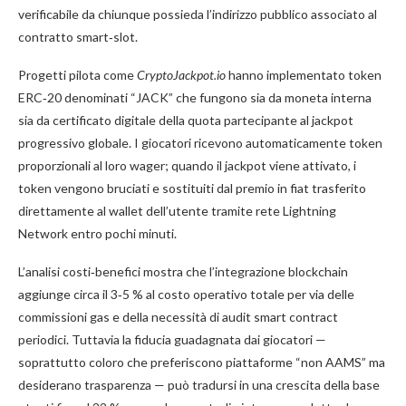
verificabile da chiunque possieda l’indirizzo pubblico associato al
contratto smart‑slot.
Progetti pilota come
CryptoJackpot.io
hanno implementato token
ERC‑20 denominati “JACK” che fungono sia da moneta interna
sia da certificato digitale della quota partecipante al jackpot
progressivo globale. I giocatori ricevono automaticamente token
proporzionali al loro wager; quando il jackpot viene attivato, i
token vengono bruciati e sostituiti dal premio in fiat trasferito
direttamente al wallet dell’utente tramite rete Lightning
Network entro pochi minuti.
L’analisi costi‑benefici mostra che l’integrazione blockchain
aggiunge circa il 3‑5 % al costo operativo totale per via delle
commissioni gas e della necessità di audit smart contract
periodici. Tuttavia la fiducia guadagnata dai giocatori —
soprattutto coloro che preferiscono piattaforme “non AAMS” ma
desiderano trasparenza — può tradursi in una crescita della base