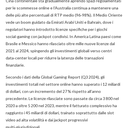
Cina continentale sta gradualmente aprendo spazi regolamentati
per le scommesse online e l’Australia continua a mantenere una
delle più alte percentuali di RTP medio (96‑98%). Il Medio Oriente
vede un boom guidato da Emirati Arabi Uniti e Bahrain, dove i
regolatori hanno introdotto licenze specifiche per i giochi
social‑gaming con jackpot condivisi. In America Latina paesi come
Brasile e Messico hanno rilasciato oltre mille nuove licenze dal
2021 al 2024, spingendo gli investimenti globali verso centri
data‑center locali per ridurre la latenza delle transazioni
finanziarie.
Secondo i dati della Global Gaming Report (Q3 2024), gli
investimenti totali nel settore online hanno superato i 12 miliardi
di dollari, con un incremento del 27 % rispetto all’anno
precedente. Le licenze rilasciate sono passate da circa 3 800 nel
2020 a oltre 5 200 nel 2023, mentre il fatturato complessivo ha
raggiunto i 45 miliardi di dollari, trainato soprattutto dalle slot
video ad alta volatilità e dai jackpot progressivi
multi‑giurisdizionali.