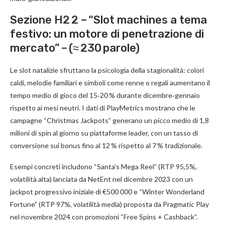
Sezione H2 2 – “Slot machines a tema
festivo: un motore di penetrazione di
mercato” – (≈ 230 parole)
Le slot natalizie sfruttano la psicologia della stagionalità: colori
caldi, melodie familiari e simboli come renne o regali aumentano il
tempo medio di gioco del 15‑20 % durante dicembre‑gennaio
rispetto ai mesi neutri. I dati di PlayMetrics mostrano che le
campagne “Christmas Jackpots” generano un picco medio di 1,8
milioni di spin al giorno su piattaforme leader, con un tasso di
conversione sui bonus fino al 12 % rispetto al 7 % tradizionale.
Esempi concreti includono “Santa’s Mega Reel” (RTP 95,5%,
volatilità alta) lanciata da NetEnt nel dicembre 2023 con un
jackpot progressivo iniziale di €500 000 e “Winter Wonderland
Fortune” (RTP 97%, volatilità media) proposta da Pragmatic Play
nel novembre 2024 con promozioni “Free Spins + Cashback”.