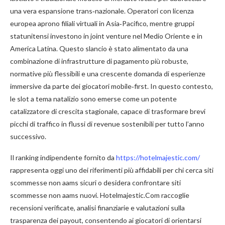
una vera espansione trans‑nazionale. Operatori con licenza
europea aprono filiali virtuali in Asia‑Pacifico, mentre gruppi
statunitensi investono in joint venture nel Medio Oriente e in
America Latina. Questo slancio è stato alimentato da una
combinazione di infrastrutture di pagamento più robuste,
normative più flessibili e una crescente domanda di esperienze
immersive da parte dei giocatori mobile‑first. In questo contesto,
le slot a tema natalizio sono emerse come un potente
catalizzatore di crescita stagionale, capace di trasformare brevi
picchi di traffico in flussi di revenue sostenibili per tutto l’anno
successivo.
Il ranking indipendente fornito da
https://hotelmajestic.com/
rappresenta oggi uno dei riferimenti più affidabili per chi cerca siti
scommesse non aams sicuri o desidera confrontare siti
scommesse non aams nuovi. Hotelmajestic.Com raccoglie
recensioni verificate, analisi finanziarie e valutazioni sulla
trasparenza dei payout, consentendo ai giocatori di orientarsi