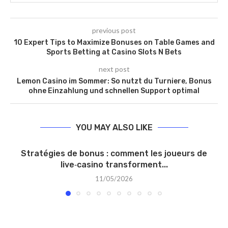
previous post
10 Expert Tips to Maximize Bonuses on Table Games and
Sports Betting at Casino Slots N Bets
next post
Lemon Casino im Sommer: So nutzt du Turniere, Bonus
ohne Einzahlung und schnellen Support optimal
YOU MAY ALSO LIKE
Stratégies de bonus : comment les joueurs de
live‑casino transforment...
11/05/2026