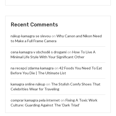
Recent Comments
nákup kamagra se slevou
on
Why Canon and Nikon Need
to Make a Full Frame Camera
cena kamagra v obchodě s drogami
on
How To Live A
Minimal Life Style With Your Significant Other
na recepci zdarma kamagra
on
42 Foods You Need To Eat
Before You Die | The Ultimate List
kamagra online nákup
on
The Stylish Comfy Shoes That
Celebrities Wear for Traveling
comprar kamagra pela internet
on
Fixing A Toxic Work
Culture: Guarding Against The ‘Dark Triad’