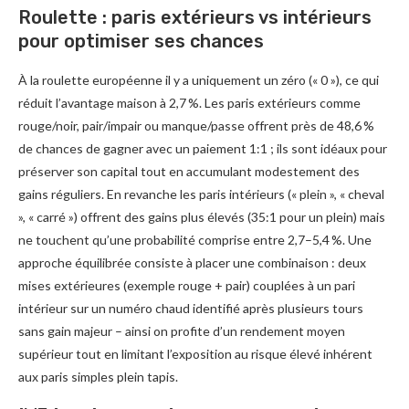
Roulette : paris extérieurs vs intérieurs
pour optimiser ses chances
À la roulette européenne il y a uniquement un zéro (« 0 »), ce qui
réduit l’avantage maison à 2,7 %. Les paris extérieurs comme
rouge/noir, pair/impair ou manque/passe offrent près de 48,6 %
de chances de gagner avec un paiement 1:1 ; ils sont idéaux pour
préserver son capital tout en accumulant modestement des
gains réguliers. En revanche les paris intérieurs (« plein », « cheval
», « carré ») offrent des gains plus élevés (35:1 pour un plein) mais
ne touchent qu’une probabilité comprise entre 2,7–5,4 %. Une
approche équilibrée consiste à placer une combinaison : deux
mises extérieures (exemple rouge + pair) couplées à un pari
intérieur sur un numéro chaud identifié après plusieurs tours
sans gain majeur – ainsi on profite d’un rendement moyen
supérieur tout en limitant l’exposition au risque élevé inhérent
aux paris simples plein tapis.