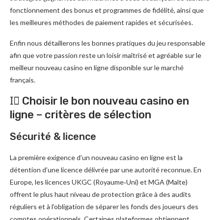
fonctionnement des bonus et programmes de fidélité, ainsi que
les meilleures méthodes de paiement rapides et sécurisées.
Enfin nous détaillerons les bonnes pratiques du jeu responsable
afin que votre passion reste un loisir maîtrisé et agréable sur le
meilleur nouveau casino en ligne disponible sur le marché
français.
I️⃣ Choisir le bon nouveau casino en
ligne – critères de sélection
Sécurité & licence
La première exigence d’un nouveau casino en ligne est la
détention d’une licence délivrée par une autorité reconnue. En
Europe, les licences UKGC (Royaume‑Uni) et MGA (Malte)
offrent le plus haut niveau de protection grâce à des audits
réguliers et à l’obligation de séparer les fonds des joueurs des
comptes opérationnels. Certaines plateformes obtiennent