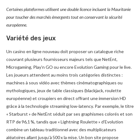
Certaines plateformes utilisent une double licence incluant la Mauritanie
pour toucher des marchés émergents tout en conservant la sécurité
européenne.
Variété des jeux
Un casino en ligne nouveau doit proposer un catalogue riche
couvrant plusieurs fournisseurs majeurs tels que NetEnt,
Microgaming, Play’n GO ou encore Evolution Gaming pour le live.
Les joueurs attendent au moins trois catégories distinctes :
machines à sous vidéo avec thèmes cinématographiques ou
mythologiques, jeux de table classiques (blackjack, roulette
européenne) et croupiers en direct offrant une immersion HD
grâce à la technologie streaming low‑latency. Par exemple, le titre
« Starburst » de NetEnt séduit par ses graphismes colorés et son
RTP de 96,1 %, tandis que « Lightning Roulette » d’Evolution
combine un tableau traditionnel avec des multiplicateurs
aléatoires allant jusqu’à 500 x la mise. Un bon site propose