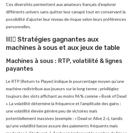
Ces diversités permettent aux amateurs français d’explorer
différents univers sans quitter leur canapé tout en conservant la
possibilité d’ajuster leur niveau de risque selon leurs préférences
personnelles.
III️⃣ Stratégies gagnantes aux
machines à sous et aux jeux de table
Machines à sous : RTP, volatilité & lignes
payantes
Le RTP (Return to Player) indique le pourcentage moyen qu’une
machine redistribue aux joueurs sur le long terme ; privilégiez
toujours des slots affichant au moins 96 % comme « Book of Dead
». La volatilité détermine la fréquence et l’amplitude des gains :
une volatilité élevée génère peu de victoires mais
potentiellement massives (exemple : « Dead or Alive 2 »), tandis
qu’une volatilité basse assure des paiements fréquents mais