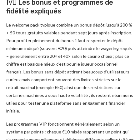
IV️⃣ Les bonus et programmes de
fidélité expliqués
Le welcome pack typique combine un bonus dépôt jusqu’à 200 %
+ 50 tours gratuits valables pendant sept jours après inscription.
Pour profiter pleinement du bonus il faut respecter le dépôt
minimum indiqué (souvent €20) puis atteindre le wagering requis
– généralement entre 20× et 40× selon le casino choisi ; plus ce
chiffre est basique mieux c’est pour le joueur occasionnel
français. Les bonus sans dépôt attirent beaucoup d’utilisateurs
curieux mais comportent souvent des limites strictes sur le
retrait maximal (exemple €50) ainsi que des restrictions sur
certaines machines à sous haute volatilité ; ils restent néanmoins
utiles pour tester une plateforme sans engagement financier
initiale.
Les programmes VIP fonctionnent généralement selon un
système par points : chaque €10 misés rapportent un point qui
s’accumule mensuellement et débloque différents paliers (« Silver