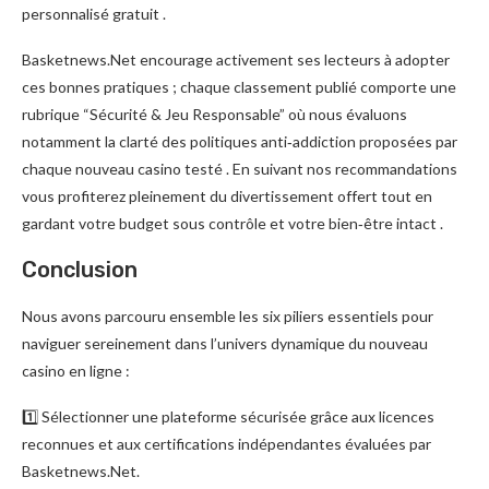
personnalisé gratuit .
Basketnews.Net encourage activement ses lecteurs à adopter
ces bonnes pratiques ; chaque classement publié comporte une
rubrique “Sécurité & Jeu Responsable” où nous évaluons
notamment la clarté des politiques anti‑addiction proposées par
chaque nouveau casino testé . En suivant nos recommandations
vous profiterez pleinement du divertissement offert tout en
gardant votre budget sous contrôle et votre bien‑être intact .
Conclusion
Nous avons parcouru ensemble les six piliers essentiels pour
naviguer sereinement dans l’univers dynamique du nouveau
casino en ligne :
1️⃣ Sélectionner une plateforme sécurisée grâce aux licences
reconnues et aux certifications indépendantes évaluées par
Basketnews.Net.