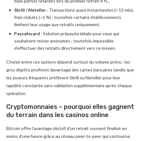
mais parfois retardés lors du premier retrait KYC.
Skrill / Neteller
: Transactions quasi instantanées (< 15 min),
frais réduits (~1 %) ; toutefois certains établissements
limitent leur usage aux retraits uniquement.
Paysafecard
: Solution prépayée idéale pour ceux qui
souhaitent rester anonymes ; toutefois impossible
d’effectuer des retraits directement vers ce moyen.
Choisir entre ces options dépend surtout du volume prévu : les
gros dépôts profitent davantage des cartes bancaires tandis que
les joueurs fréquents préfèrent Skrill ou Neteller pour leur
rapidité constante sans validation supplémentaire après chaque
opération.
Cryptomonnaies – pourquoi elles gagnent
du terrain dans les casinos online
Bitcoin offre l’avantage décisif d’un retrait souvent finalisé en
moins d’une heure grâce au réseau peer‑to‑peer qui contourne