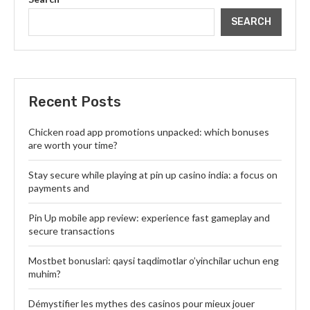
SEARCH
Recent Posts
Chicken road app promotions unpacked: which bonuses
are worth your time?
Stay secure while playing at pin up casino india: a focus on
payments and
Pin Up mobile app review: experience fast gameplay and
secure transactions
Mostbet bonuslari: qaysi taqdimotlar o’yinchilar uchun eng
muhim?
Démystifier les mythes des casinos pour mieux jouer