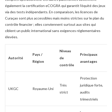
également la certification eCOGRA qui garantit l’équité des jeux
via des tests indépendants. En comparaison, les licences de
Curaçao sont plus accessibles mais moins strictes sur le plan du
contrôle financier ; elles conviennent surtout aux sites qui
ciblent un public international sans exigences réglementaires
élevées.
Niveau
Pays /
Principaux
Autorité
de
Région
avantages
contrôle
Protection
Très
juridique forte,
UKGC
Royaume‑Uni
strict
audits
trimestriels