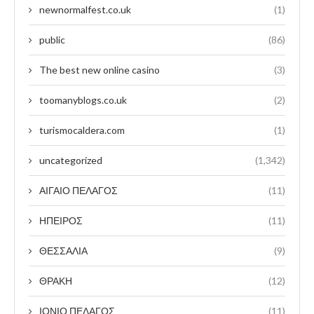
newnormalfest.co.uk
(1)
public
(86)
The best new online casino
(3)
toomanyblogs.co.uk
(2)
turismocaldera.com
(1)
uncategorized
(1,342)
ΑΙΓΑΙΟ ΠΕΛΑΓΟΣ
(11)
ΗΠΕΙΡΟΣ
(11)
ΘΕΣΣΑΛΙΑ
(9)
ΘΡΑΚΗ
(12)
ΙΟΝΙΟ ΠΕΛΑΓΟΣ
(11)