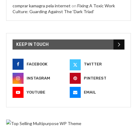
comprar kamagra pela internet
on
Fixing A Toxic Work
Culture: Guarding Against The ‘Dark Triad’
KEEP IN TOUCH
FACEBOOK
TWITTER
INSTAGRAM
PINTEREST
YOUTUBE
EMAIL