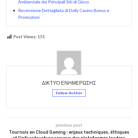
Ambientale dei Principali Siti di Gioco
Recensione Dettagliata di Dolly Casino Bonus e
Promozioni
Post Views:
151
ΔΙΚΤΥΟ ΕΝΗΜΕΡΩΣΗΣ
Follow Author
previous post
Tournois en Cloud Gaming : enjeux techniques, éthiques