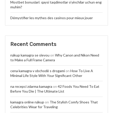
Mostbet bonuslari: qaysi taqdimotlar o’yinchilar uchun eng
muhim?
Démystifier les mythes des casinos pour mieux jouer
Recent Comments
nákup kamagra se slevou
on
Why Canon and Nikon Need
to Make a Full Frame Camera
cena kamagra v obchodě s drogami
on
How To Live A
Minimal Life Style With Your Significant Other
na recepci zdarma kamagra
on
42 Foods You Need To Eat
Before You Die | The Ultimate List
kamagra online nákup
on
The Stylish Comfy Shoes That
Celebrities Wear for Traveling