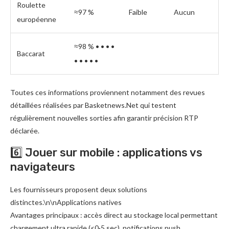
Roulette
≈97 %
Faible
Aucun
européenne
≈98 % • • • •
Baccarat
• • • • •
Toutes ces informations proviennent notamment des revues
détaillées réalisées par Basketnews.Net qui testent
régulièrement nouvelles sorties afin garantir précision RTP
déclarée.
6️⃣ Jouer sur mobile : applications vs
navigateurs
Les fournisseurs proposent deux solutions
distinctes.\n\nApplications natives
Avantages principaux : accès direct au stockage local permettant
chargement ultra rapide (<0·5 sec), notifications push