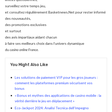
surveillez votre temps jeu,
et consultez régulièrement Basketnews.Net pour rester informé
des nouveautés,
des promotions exclusives
et surtout
des avis impartiaux aidant chacun
à faire ses meilleurs choix dans l’univers dynamique
du
casino online France
.
You Might Also Like
Les solutions de paiement VIP pour les gros joueurs :
comment les plateformes premium sécurisent vos
bonus
« Bonus et mythes des applications de casino mobile : la
vérité derrière le jeu en déplacement »
Eco‑Jackpot 2024: Analisi Tecnica dell’Impegno