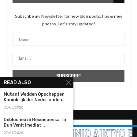
Subscribe my Newsletter for new blog posts, tips & new
photos. Let's stay updated!
READ ALSO
Mutant Wedden Opscheppen
Koninkrijk der Nederlanden...
31/05/2026
Deblochează Recompensa Ta
Bun Venit Imediat...
27/01/2026